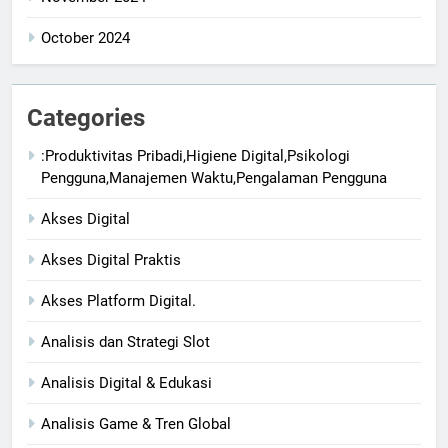
October 2024
Categories
:Produktivitas Pribadi,Higiene Digital,Psikologi
Pengguna,Manajemen Waktu,Pengalaman Pengguna
Akses Digital
Akses Digital Praktis
Akses Platform Digital.
Analisis dan Strategi Slot
Analisis Digital & Edukasi
Analisis Game & Tren Global