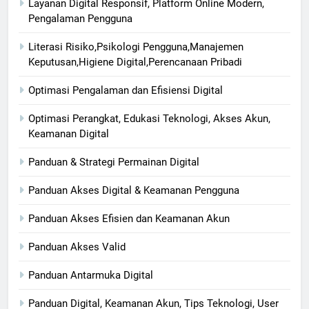
Layanan Digital Responsif, Platform Online Modern,
Pengalaman Pengguna
Literasi Risiko,Psikologi Pengguna,Manajemen
Keputusan,Higiene Digital,Perencanaan Pribadi
Optimasi Pengalaman dan Efisiensi Digital
Optimasi Perangkat, Edukasi Teknologi, Akses Akun,
Keamanan Digital
Panduan & Strategi Permainan Digital
Panduan Akses Digital & Keamanan Pengguna
Panduan Akses Efisien dan Keamanan Akun
Panduan Akses Valid
Panduan Antarmuka Digital
Panduan Digital, Keamanan Akun, Tips Teknologi, User