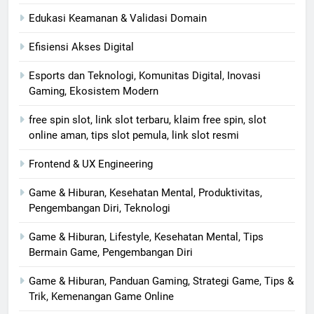
Edukasi Keamanan & Validasi Domain
Efisiensi Akses Digital
Esports dan Teknologi, Komunitas Digital, Inovasi
Gaming, Ekosistem Modern
free spin slot, link slot terbaru, klaim free spin, slot
online aman, tips slot pemula, link slot resmi
Frontend & UX Engineering
Game & Hiburan, Kesehatan Mental, Produktivitas,
Pengembangan Diri, Teknologi
Game & Hiburan, Lifestyle, Kesehatan Mental, Tips
Bermain Game, Pengembangan Diri
Game & Hiburan, Panduan Gaming, Strategi Game, Tips &
Trik, Kemenangan Game Online