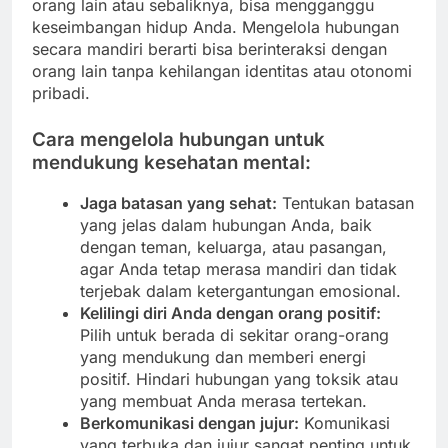
orang lain atau sebaliknya, bisa mengganggu
keseimbangan hidup Anda. Mengelola hubungan
secara mandiri berarti bisa berinteraksi dengan
orang lain tanpa kehilangan identitas atau otonomi
pribadi.
Cara mengelola hubungan untuk
mendukung kesehatan mental:
Jaga batasan yang sehat:
Tentukan batasan
yang jelas dalam hubungan Anda, baik
dengan teman, keluarga, atau pasangan,
agar Anda tetap merasa mandiri dan tidak
terjebak dalam ketergantungan emosional.
Kelilingi diri Anda dengan orang positif:
Pilih untuk berada di sekitar orang-orang
yang mendukung dan memberi energi
positif. Hindari hubungan yang toksik atau
yang membuat Anda merasa tertekan.
Berkomunikasi dengan jujur:
Komunikasi
yang terbuka dan jujur sangat penting untuk