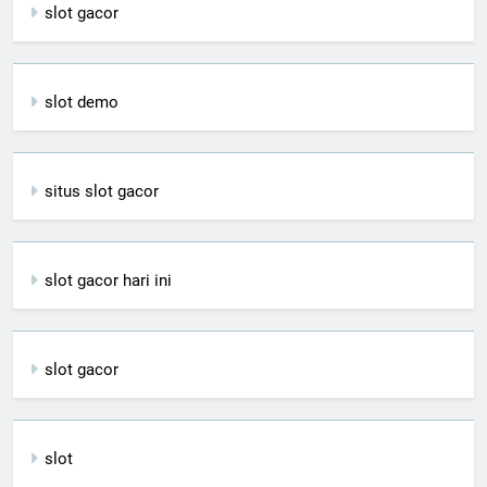
slot gacor
slot demo
situs slot gacor
slot gacor hari ini
slot gacor
slot