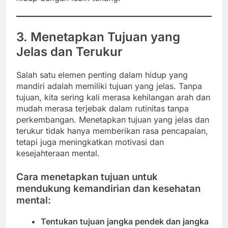
3. Menetapkan Tujuan yang
Jelas dan Terukur
Salah satu elemen penting dalam hidup yang
mandiri adalah memiliki tujuan yang jelas. Tanpa
tujuan, kita sering kali merasa kehilangan arah dan
mudah merasa terjebak dalam rutinitas tanpa
perkembangan. Menetapkan tujuan yang jelas dan
terukur tidak hanya memberikan rasa pencapaian,
tetapi juga meningkatkan motivasi dan
kesejahteraan mental.
Cara menetapkan tujuan untuk
mendukung kemandirian dan kesehatan
mental:
Tentukan tujuan jangka pendek dan jangka