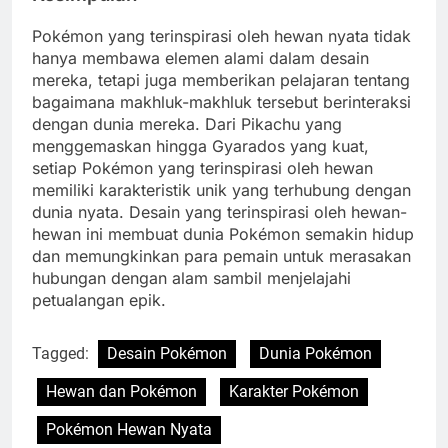
Pokémon yang terinspirasi oleh hewan nyata tidak
hanya membawa elemen alami dalam desain
mereka, tetapi juga memberikan pelajaran tentang
bagaimana makhluk-makhluk tersebut berinteraksi
dengan dunia mereka. Dari Pikachu yang
menggemaskan hingga Gyarados yang kuat,
setiap Pokémon yang terinspirasi oleh hewan
memiliki karakteristik unik yang terhubung dengan
dunia nyata. Desain yang terinspirasi oleh hewan-
hewan ini membuat dunia Pokémon semakin hidup
dan memungkinkan para pemain untuk merasakan
hubungan dengan alam sambil menjelajahi
petualangan epik.
Tagged:
Desain Pokémon
Dunia Pokémon
Hewan dan Pokémon
Karakter Pokémon
Pokémon Hewan Nyata