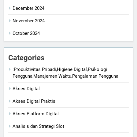
December 2024
November 2024
October 2024
Categories
:Produktivitas Pribadi,Higiene Digital,Psikologi
Pengguna,Manajemen Waktu,Pengalaman Pengguna
Akses Digital
Akses Digital Praktis
Akses Platform Digital.
Analisis dan Strategi Slot