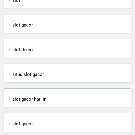
slot
slot gacor
slot demo
situs slot gacor
slot gacor hari ini
slot gacor