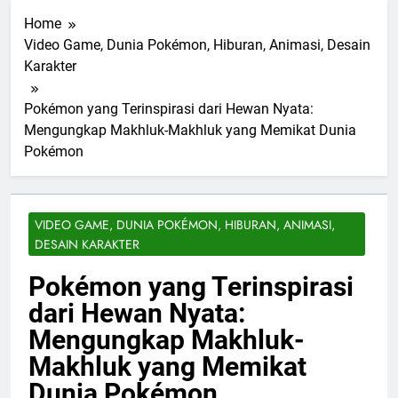
Home
Video Game, Dunia Pokémon, Hiburan, Animasi, Desain
Karakter
Pokémon yang Terinspirasi dari Hewan Nyata:
Mengungkap Makhluk-Makhluk yang Memikat Dunia
Pokémon
VIDEO GAME, DUNIA POKÉMON, HIBURAN, ANIMASI,
DESAIN KARAKTER
Pokémon yang Terinspirasi
dari Hewan Nyata:
Mengungkap Makhluk-
Makhluk yang Memikat
Dunia Pokémon