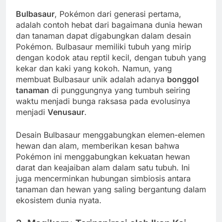
Bulbasaur
, Pokémon dari generasi pertama,
adalah contoh hebat dari bagaimana dunia hewan
dan tanaman dapat digabungkan dalam desain
Pokémon. Bulbasaur memiliki tubuh yang mirip
dengan kodok atau reptil kecil, dengan tubuh yang
kekar dan kaki yang kokoh. Namun, yang
membuat Bulbasaur unik adalah adanya
bonggol
tanaman
di punggungnya yang tumbuh seiring
waktu menjadi bunga raksasa pada evolusinya
menjadi
Venusaur
.
Desain Bulbasaur menggabungkan elemen-elemen
hewan dan alam, memberikan kesan bahwa
Pokémon ini menggabungkan kekuatan hewan
darat dan keajaiban alam dalam satu tubuh. Ini
juga mencerminkan hubungan simbiosis antara
tanaman dan hewan yang saling bergantung dalam
ekosistem dunia nyata.