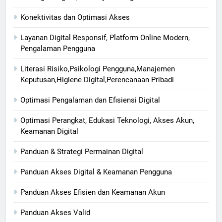
Konektivitas dan Optimasi Akses
Layanan Digital Responsif, Platform Online Modern,
Pengalaman Pengguna
Literasi Risiko,Psikologi Pengguna,Manajemen
Keputusan,Higiene Digital,Perencanaan Pribadi
Optimasi Pengalaman dan Efisiensi Digital
Optimasi Perangkat, Edukasi Teknologi, Akses Akun,
Keamanan Digital
Panduan & Strategi Permainan Digital
Panduan Akses Digital & Keamanan Pengguna
Panduan Akses Efisien dan Keamanan Akun
Panduan Akses Valid