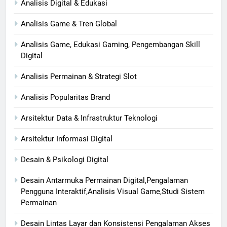
Analisis Digital & Edukasi
Analisis Game & Tren Global
Analisis Game, Edukasi Gaming, Pengembangan Skill
Digital
Analisis Permainan & Strategi Slot
Analisis Popularitas Brand
Arsitektur Data & Infrastruktur Teknologi
Arsitektur Informasi Digital
Desain & Psikologi Digital
Desain Antarmuka Permainan Digital,Pengalaman
Pengguna Interaktif,Analisis Visual Game,Studi Sistem
Permainan
Desain Lintas Layar dan Konsistensi Pengalaman Akses