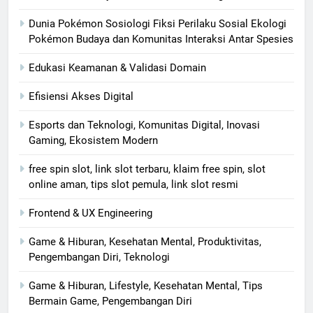
Dunia Pokémon Sosiologi Fiksi Perilaku Sosial Ekologi
Pokémon Budaya dan Komunitas Interaksi Antar Spesies
Edukasi Keamanan & Validasi Domain
Efisiensi Akses Digital
Esports dan Teknologi, Komunitas Digital, Inovasi
Gaming, Ekosistem Modern
free spin slot, link slot terbaru, klaim free spin, slot
online aman, tips slot pemula, link slot resmi
Frontend & UX Engineering
Game & Hiburan, Kesehatan Mental, Produktivitas,
Pengembangan Diri, Teknologi
Game & Hiburan, Lifestyle, Kesehatan Mental, Tips
Bermain Game, Pengembangan Diri