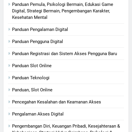
Panduan Pemula, Psikologi Bermain, Edukasi Game
Digital, Strategi Bermain, Pengembangan Karakter,
Kesehatan Mental
Panduan Pengalaman Digital
Panduan Pengguna Digital
Panduan Registrasi dan Sistem Akses Pengguna Baru
Panduan Slot Online
Panduan Teknologi
Panduan, Slot Online
Pencegahan Kesalahan dan Keamanan Akses
Pengalaman Akses Digital
Pengembangan Diri, Keuangan Pribadi, Kesejahteraan &