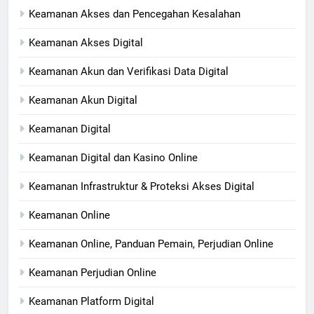
Keamanan Akses dan Pencegahan Kesalahan
Keamanan Akses Digital
Keamanan Akun dan Verifikasi Data Digital
Keamanan Akun Digital
Keamanan Digital
Keamanan Digital dan Kasino Online
Keamanan Infrastruktur & Proteksi Akses Digital
Keamanan Online
Keamanan Online, Panduan Pemain, Perjudian Online
Keamanan Perjudian Online
Keamanan Platform Digital