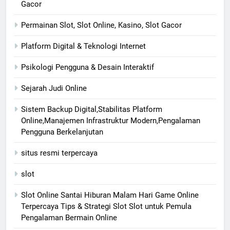
Gacor
Permainan Slot, Slot Online, Kasino, Slot Gacor
Platform Digital & Teknologi Internet
Psikologi Pengguna & Desain Interaktif
Sejarah Judi Online
Sistem Backup Digital,Stabilitas Platform
Online,Manajemen Infrastruktur Modern,Pengalaman
Pengguna Berkelanjutan
situs resmi terpercaya
slot
Slot Online Santai Hiburan Malam Hari Game Online
Terpercaya Tips & Strategi Slot Slot untuk Pemula
Pengalaman Bermain Online