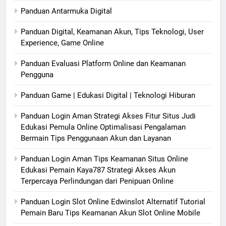
Panduan Antarmuka Digital
Panduan Digital, Keamanan Akun, Tips Teknologi, User
Experience, Game Online
Panduan Evaluasi Platform Online dan Keamanan
Pengguna
Panduan Game | Edukasi Digital | Teknologi Hiburan
Panduan Login Aman Strategi Akses Fitur Situs Judi
Edukasi Pemula Online Optimalisasi Pengalaman
Bermain Tips Penggunaan Akun dan Layanan
Panduan Login Aman Tips Keamanan Situs Online
Edukasi Pemain Kaya787 Strategi Akses Akun
Terpercaya Perlindungan dari Penipuan Online
Panduan Login Slot Online Edwinslot Alternatif Tutorial
Pemain Baru Tips Keamanan Akun Slot Online Mobile