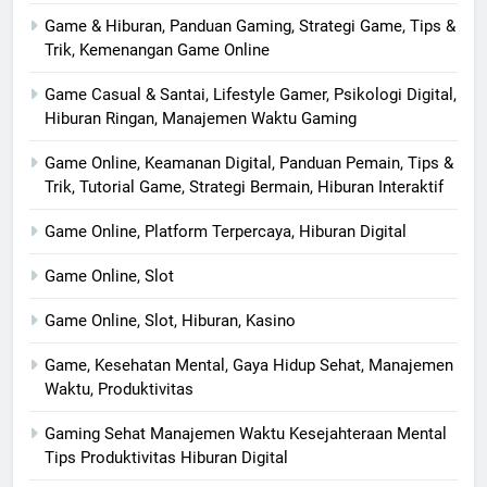
Game & Hiburan, Panduan Gaming, Strategi Game, Tips &
Trik, Kemenangan Game Online
Game Casual & Santai, Lifestyle Gamer, Psikologi Digital,
Hiburan Ringan, Manajemen Waktu Gaming
Game Online, Keamanan Digital, Panduan Pemain, Tips &
Trik, Tutorial Game, Strategi Bermain, Hiburan Interaktif
Game Online, Platform Terpercaya, Hiburan Digital
Game Online, Slot
Game Online, Slot, Hiburan, Kasino
Game, Kesehatan Mental, Gaya Hidup Sehat, Manajemen
Waktu, Produktivitas
Gaming Sehat Manajemen Waktu Kesejahteraan Mental
Tips Produktivitas Hiburan Digital