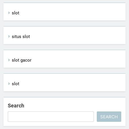
slot
situs slot
slot gacor
slot
Search
SEARCH