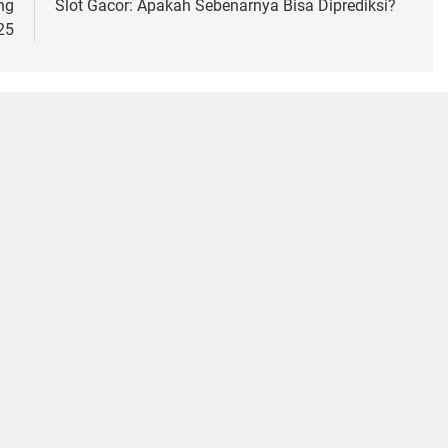
ng
Slot Gacor: Apakah Sebenarnya Bisa Diprediksi?
25