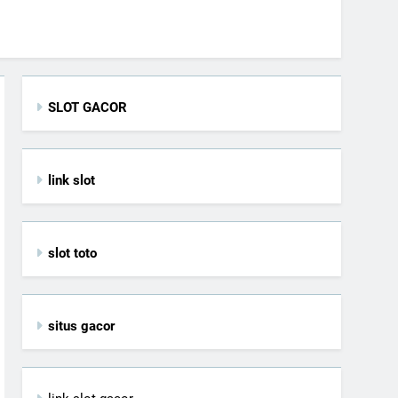
SLOT GACOR
link slot
slot toto
situs gacor