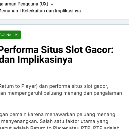
engalaman Pengguna (UX)
Memahami Keterkaitan dan Implikasinya
GGUNA (UX)
rforma Situs Slot Gacor:
dan Implikasinya
turn to Player) dan performa situs slot gacor,
ian mempengaruhi peluang menang dan pengalaman
kalangan pemain karena menawarkan peluang menang
 menyenangkan. Salah satu faktor utama yang
sebut adalah Return to Player atau RTP. RTP adalah