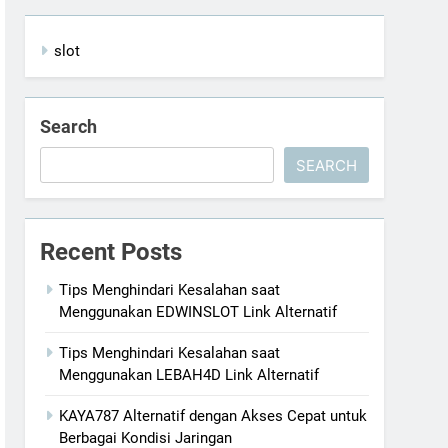
slot
Search
SEARCH
Recent Posts
Tips Menghindari Kesalahan saat
Menggunakan EDWINSLOT Link Alternatif
Tips Menghindari Kesalahan saat
Menggunakan LEBAH4D Link Alternatif
KAYA787 Alternatif dengan Akses Cepat untuk
Berbagai Kondisi Jaringan