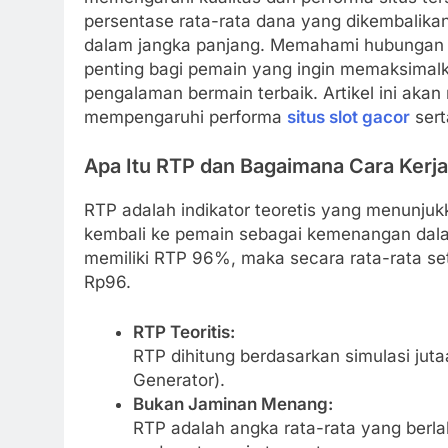
persentase rata-rata dana yang dikembalikan
dalam jangka panjang. Memahami hubungan a
penting bagi pemain yang ingin memaksima
pengalaman bermain terbaik. Artikel ini a
mempengaruhi performa
situs slot gacor
sert
Apa Itu RTP dan Bagaimana Cara Kerj
RTP adalah indikator teoretis yang menunjuk
kembali ke pemain sebagai kemenangan dalam
memiliki RTP 96%, maka secara rata-rata s
Rp96.
RTP Teoritis:
RTP dihitung berdasarkan simulasi ju
Generator).
Bukan Jaminan Menang:
RTP adalah angka rata-rata yang berl