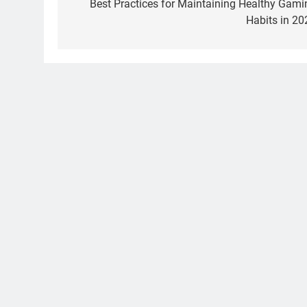
navigation
Best Practices for Maintaining Healthy Gami
Habits in 20