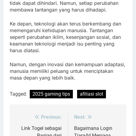
tidak dapat dihindari. Namun, setiap perubahan
membawa tantangan yang harus dihadapi.
Ke depan, teknologi akan terus berkembang dan
memengaruhi kehidupan manusia. Tantangan
seperti perubahan iklim, kesenjangan sosial, dan
keamanan teknologi menjadi isu penting yang
harus diatasi.
Namun, dengan inovasi dan kemampuan adaptasi,
manusia memiliki peluang untuk menciptakan
masa depan yang lebih baik.
Tagged:
2025 gaming tips
afiliasi slot
Previous:
Next:
Post
navigation
Link Togel sebagai
Bagaimana Login
Bagian dari
Tiara4d Menjaga