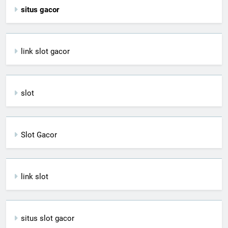
situs gacor
link slot gacor
slot
Slot Gacor
link slot
situs slot gacor