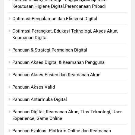
Keputusan,Higiene Digital,Perencanaan Pribadi
Optimasi Pengalaman dan Efisiensi Digital
Optimasi Perangkat, Edukasi Teknologi, Akses Akun,
Keamanan Digital
Panduan & Strategi Permainan Digital
Panduan Akses Digital & Keamanan Pengguna
Panduan Akses Efisien dan Keamanan Akun
Panduan Akses Valid
Panduan Antarmuka Digital
Panduan Digital, Keamanan Akun, Tips Teknologi, User
Experience, Game Online
Panduan Evaluasi Platform Online dan Keamanan