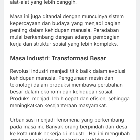
alat-alat yang lebih canggih.
Masa ini juga ditandai dengan munculnya sistem
kepercayaan dan budaya yang menjadi bagian
penting dalam kehidupan manusia. Peradaban
mulai berkembang dengan adanya pembagian
kerja dan struktur sosial yang lebih kompleks.
Masa Industri: Transformasi Besar
Revolusi industri menjadi titik balik dalam evolusi
kehidupan manusia. Penggunaan mesin dan
teknologi dalam produksi membawa perubahan
besar dalam ekonomi dan kehidupan sosial.
Produksi menjadi lebih cepat dan efisien, sehingga
meningkatkan kesejahteraan masyarakat.
Urbanisasi menjadi fenomena yang berkembang
pada masa ini. Banyak orang berpindah dari desa
ke kota untuk bekerja di industri. Hal ini mengubah