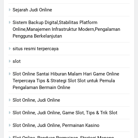
Sejarah Judi Online
Sistem Backup Digital,Stabilitas Platform
Online,Manajemen Infrastruktur Modern,Pengalaman
Pengguna Berkelanjutan
situs resmi terpercaya
slot
Slot Online Santai Hiburan Malam Hari Game Online
Terpercaya Tips & Strategi Slot Slot untuk Pemula
Pengalaman Bermain Online
Slot Online, Judi Online
Slot Online, Judi Online, Game Slot, Tips & Trik Slot
Slot Online, Judi Online, Permainan Kasino