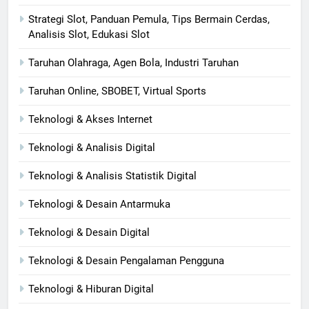
Strategi Slot, Panduan Pemula, Tips Bermain Cerdas,
Analisis Slot, Edukasi Slot
Taruhan Olahraga, Agen Bola, Industri Taruhan
Taruhan Online, SBOBET, Virtual Sports
Teknologi & Akses Internet
Teknologi & Analisis Digital
Teknologi & Analisis Statistik Digital
Teknologi & Desain Antarmuka
Teknologi & Desain Digital
Teknologi & Desain Pengalaman Pengguna
Teknologi & Hiburan Digital