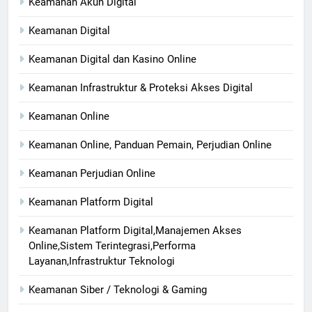
Keamanan Akun Digital
Keamanan Digital
Keamanan Digital dan Kasino Online
Keamanan Infrastruktur & Proteksi Akses Digital
Keamanan Online
Keamanan Online, Panduan Pemain, Perjudian Online
Keamanan Perjudian Online
Keamanan Platform Digital
Keamanan Platform Digital,Manajemen Akses
Online,Sistem Terintegrasi,Performa
Layanan,Infrastruktur Teknologi
Keamanan Siber / Teknologi & Gaming