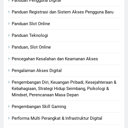
Panduan Pengguna Digital
Panduan Registrasi dan Sistem Akses Pengguna Baru
Panduan Slot Online
Panduan Teknologi
Panduan, Slot Online
Pencegahan Kesalahan dan Keamanan Akses
Pengalaman Akses Digital
Pengembangan Diri, Keuangan Pribadi, Kesejahteraan &
Kebahagiaan, Strategi Hidup Seimbang, Psikologi &
Mindset, Perencanaan Masa Depan
Pengembangan Skill Gaming
Performa Multi Perangkat & Infrastruktur Digital