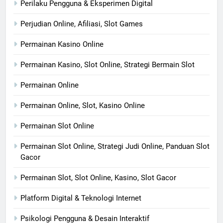
Perilaku Pengguna & Eksperimen Digital
Perjudian Online, Afiliasi, Slot Games
Permainan Kasino Online
Permainan Kasino, Slot Online, Strategi Bermain Slot
Permainan Online
Permainan Online, Slot, Kasino Online
Permainan Slot Online
Permainan Slot Online, Strategi Judi Online, Panduan Slot
Gacor
Permainan Slot, Slot Online, Kasino, Slot Gacor
Platform Digital & Teknologi Internet
Psikologi Pengguna & Desain Interaktif