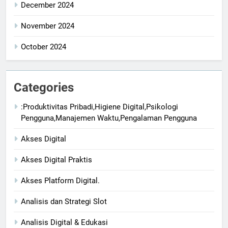
December 2024
November 2024
October 2024
Categories
:Produktivitas Pribadi,Higiene Digital,Psikologi
Pengguna,Manajemen Waktu,Pengalaman Pengguna
Akses Digital
Akses Digital Praktis
Akses Platform Digital.
Analisis dan Strategi Slot
Analisis Digital & Edukasi