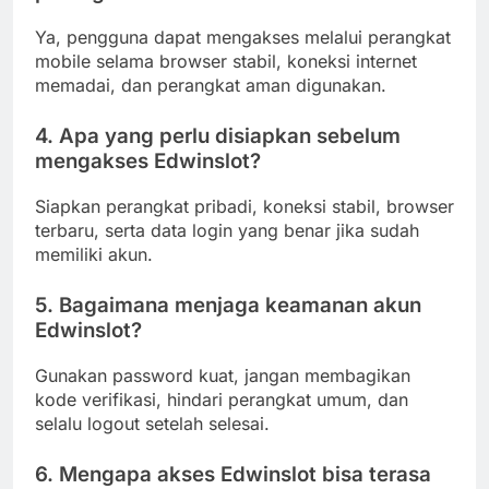
Ya, pengguna dapat mengakses melalui perangkat
mobile selama browser stabil, koneksi internet
memadai, dan perangkat aman digunakan.
4. Apa yang perlu disiapkan sebelum
mengakses Edwinslot?
Siapkan perangkat pribadi, koneksi stabil, browser
terbaru, serta data login yang benar jika sudah
memiliki akun.
5. Bagaimana menjaga keamanan akun
Edwinslot?
Gunakan password kuat, jangan membagikan
kode verifikasi, hindari perangkat umum, dan
selalu logout setelah selesai.
6. Mengapa akses Edwinslot bisa terasa