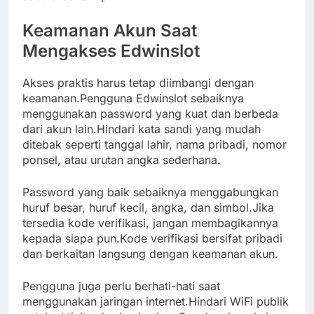
Keamanan Akun Saat
Mengakses Edwinslot
Akses praktis harus tetap diimbangi dengan
keamanan.Pengguna Edwinslot sebaiknya
menggunakan password yang kuat dan berbeda
dari akun lain.Hindari kata sandi yang mudah
ditebak seperti tanggal lahir, nama pribadi, nomor
ponsel, atau urutan angka sederhana.
Password yang baik sebaiknya menggabungkan
huruf besar, huruf kecil, angka, dan simbol.Jika
tersedia kode verifikasi, jangan membagikannya
kepada siapa pun.Kode verifikasi bersifat pribadi
dan berkaitan langsung dengan keamanan akun.
Pengguna juga perlu berhati-hati saat
menggunakan jaringan internet.Hindari WiFi publik