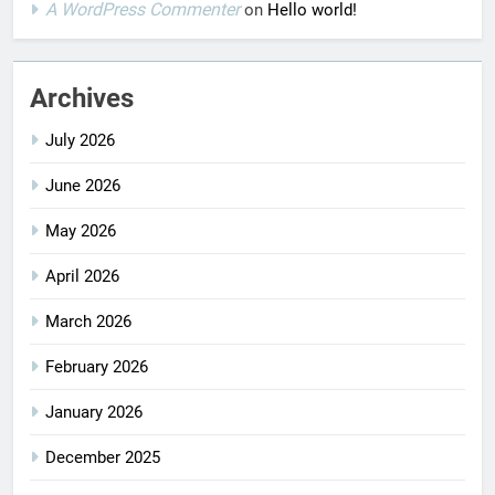
A WordPress Commenter
on
Hello world!
Archives
July 2026
June 2026
May 2026
April 2026
March 2026
February 2026
January 2026
December 2025