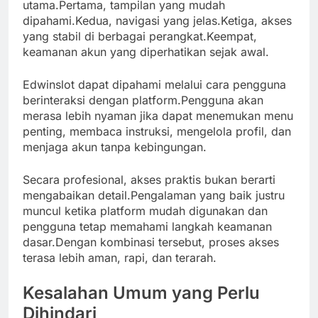
utama.Pertama, tampilan yang mudah
dipahami.Kedua, navigasi yang jelas.Ketiga, akses
yang stabil di berbagai perangkat.Keempat,
keamanan akun yang diperhatikan sejak awal.
Edwinslot dapat dipahami melalui cara pengguna
berinteraksi dengan platform.Pengguna akan
merasa lebih nyaman jika dapat menemukan menu
penting, membaca instruksi, mengelola profil, dan
menjaga akun tanpa kebingungan.
Secara profesional, akses praktis bukan berarti
mengabaikan detail.Pengalaman yang baik justru
muncul ketika platform mudah digunakan dan
pengguna tetap memahami langkah keamanan
dasar.Dengan kombinasi tersebut, proses akses
terasa lebih aman, rapi, dan terarah.
Kesalahan Umum yang Perlu
Dihindari