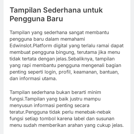
Tampilan Sederhana untuk
Pengguna Baru
Tampilan yang sederhana sangat membantu
pengguna baru dalam memahami
Edwinslot.Platform digital yang terlalu ramai dapat
membuat pengguna bingung, terutama jika menu
tidak tertata dengan jelas.Sebaliknya, tampilan
yang rapi membantu pengguna mengenali bagian
penting seperti login, profil, keamanan, bantuan,
dan informasi utama.
Tampilan sederhana bukan berarti minim
fungsi.Tampilan yang baik justru mampu
menyusun informasi penting secara
teratur.Pengguna tidak perlu menebak-nebak
fungsi setiap tombol karena label dan susunan
menu sudah memberikan arahan yang cukup jelas.