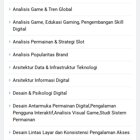
Analisis Game & Tren Global
Analisis Game, Edukasi Gaming, Pengembangan Skill
Digital
Analisis Permainan & Strategi Slot
Analisis Popularitas Brand
Arsitektur Data & Infrastruktur Teknologi
Arsitektur Informasi Digital
Desain & Psikologi Digital
Desain Antarmuka Permainan Digital,Pengalaman
Pengguna Interaktif,Analisis Visual Game,Studi Sistem
Permainan
Desain Lintas Layar dan Konsistensi Pengalaman Akses