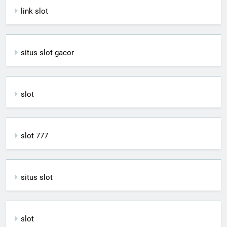
link slot
situs slot gacor
slot
slot 777
situs slot
slot