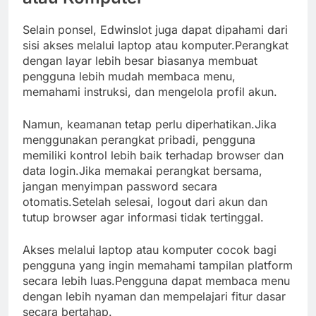
Selain ponsel, Edwinslot juga dapat dipahami dari
sisi akses melalui laptop atau komputer.Perangkat
dengan layar lebih besar biasanya membuat
pengguna lebih mudah membaca menu,
memahami instruksi, dan mengelola profil akun.
Namun, keamanan tetap perlu diperhatikan.Jika
menggunakan perangkat pribadi, pengguna
memiliki kontrol lebih baik terhadap browser dan
data login.Jika memakai perangkat bersama,
jangan menyimpan password secara
otomatis.Setelah selesai, logout dari akun dan
tutup browser agar informasi tidak tertinggal.
Akses melalui laptop atau komputer cocok bagi
pengguna yang ingin memahami tampilan platform
secara lebih luas.Pengguna dapat membaca menu
dengan lebih nyaman dan mempelajari fitur dasar
secara bertahap.