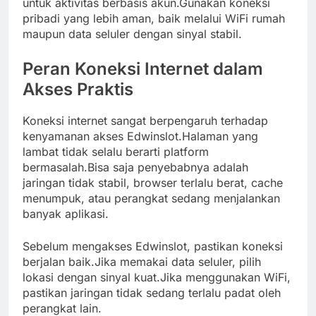
untuk aktivitas berbasis akun.Gunakan koneksi
pribadi yang lebih aman, baik melalui WiFi rumah
maupun data seluler dengan sinyal stabil.
Peran Koneksi Internet dalam
Akses Praktis
Koneksi internet sangat berpengaruh terhadap
kenyamanan akses Edwinslot.Halaman yang
lambat tidak selalu berarti platform
bermasalah.Bisa saja penyebabnya adalah
jaringan tidak stabil, browser terlalu berat, cache
menumpuk, atau perangkat sedang menjalankan
banyak aplikasi.
Sebelum mengakses Edwinslot, pastikan koneksi
berjalan baik.Jika memakai data seluler, pilih
lokasi dengan sinyal kuat.Jika menggunakan WiFi,
pastikan jaringan tidak sedang terlalu padat oleh
perangkat lain.