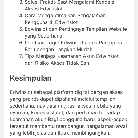
Solusi Praktis Saat Mengalami Kendala
Akses Edwinslot
Cara Mengoptimalkan Pengalaman
Pengguna di Edwinslot
Edwinslot dan Pentingnya Tampilan Website
yang Sederhana
Panduan Login Edwinslot untuk Pengguna
Baru dengan Langkah Mudah
Tips Menjaga Keamanan Akun Edwinslot
dari Risiko Akses Tidak Sah
Kesimpulan
Edwinslot sebagai platform digital dengan akses
yang praktis dapat dipahami melalui tampilan
sederhana, navigasi ringkas, akses mobile yang
nyaman, koneksi stabil, dan perhatian terhadap
keamanan akun.Bagi pengguna baru, aspek-aspek
tersebut membantu membangun pengalaman awal
yang lebih jelas dan tidak membingungkan.