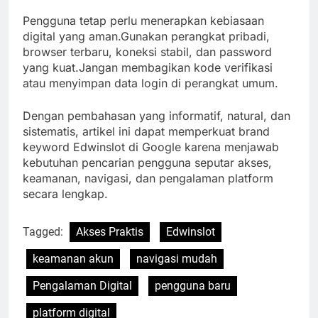
Pengguna tetap perlu menerapkan kebiasaan
digital yang aman.Gunakan perangkat pribadi,
browser terbaru, koneksi stabil, dan password
yang kuat.Jangan membagikan kode verifikasi
atau menyimpan data login di perangkat umum.
Dengan pembahasan yang informatif, natural, dan
sistematis, artikel ini dapat memperkuat brand
keyword Edwinslot di Google karena menjawab
kebutuhan pencarian pengguna seputar akses,
keamanan, navigasi, dan pengalaman platform
secara lengkap.
Tagged:
Akses Praktis
Edwinslot
keamanan akun
navigasi mudah
Pengalaman Digital
pengguna baru
platform digital