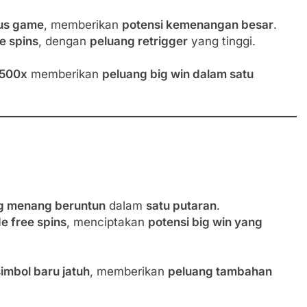
us game
, memberikan
potensi kemenangan besar
.
ee spins
, dengan
peluang retrigger
yang tinggi.
500x
memberikan
peluang big win dalam satu
g menang beruntun
dalam
satu putaran
.
e free spins
, menciptakan
potensi big win yang
simbol baru jatuh
, memberikan
peluang tambahan