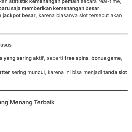
kan
statistik kemenangan pemain
secara real-time,
 baru saja memberikan kemenangan besar
.
n
jackpot besar
, karena biasanya slot tersebut akan
.
husus
s yang sering aktif
, seperti
free spins
,
bonus game
,
atter
sering muncul, karena ini bisa menjadi
tanda slot
ang Menang Terbaik