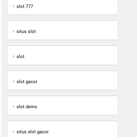
slot 777
situs slot
slot
slot gacor
slot demo
situs slot gacor