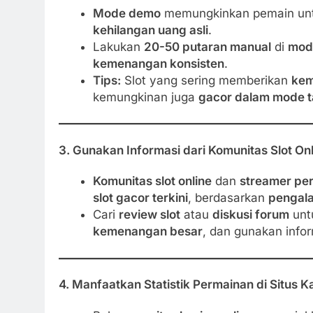
Mode demo
memungkinkan pemain un
kehilangan uang asli
.
Lakukan
20-50 putaran manual
di
mod
kemenangan konsisten
.
Tips:
Slot yang sering memberikan
kem
kemungkinan juga
gacor dalam mode ta
3. Gunakan Informasi dari Komunitas Slot On
Komunitas slot online
dan
streamer per
slot gacor terkini
, berdasarkan
pengal
Cari
review slot
atau
diskusi forum
unt
kemenangan besar
, dan gunakan infor
4. Manfaatkan Statistik Permainan di Situs K