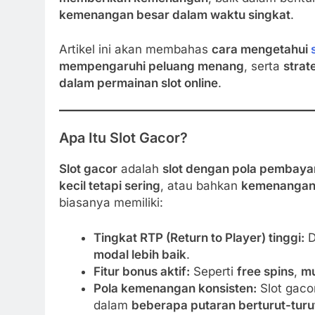
kemenangan besar dalam waktu singkat
.
Artikel ini akan membahas
cara mengetahui
mempengaruhi peluang menang
, serta
strat
dalam permainan slot online
.
Apa Itu Slot Gacor?
Slot gacor
adalah
slot dengan pola pembayar
kecil tetapi sering
, atau bahkan
kemenangan 
biasanya memiliki:
Tingkat RTP (Return to Player) tinggi:
D
modal lebih baik
.
Fitur bonus aktif:
Seperti
free spins
,
mu
Pola kemenangan konsisten:
Slot gaco
dalam
beberapa putaran berturut-turu