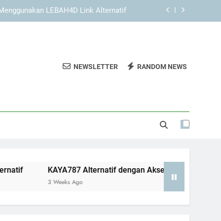
 Menggunakan LEBAH4D Link Alternatif
Cepat untuk Berbagai Kondisi Jaringan
n Responsif untuk Mobile dan Desktop
NEWSLETTER
RANDOM NEWS
enggunakan EDWINSLOT Link Alternatif
 Menggunakan LEBAH4D Link Alternatif
Cepat untuk Berbagai Kondisi Jaringan
n Responsif untuk Mobile dan Desktop
KAYA787 Alternatif dengan Akses Cepat untuk Berbagai Kond
3 Weeks Ago