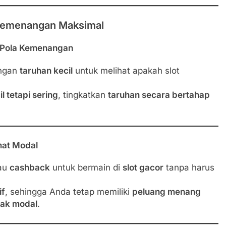
k Kemenangan Maksimal
i Pola Kemenangan
ngan
taruhan kecil
untuk melihat apakah slot
 tetapi sering
, tingkatkan
taruhan secara bertahap
mat Modal
tau
cashback
untuk bermain di
slot gacor
tanpa harus
if
, sehingga Anda tetap memiliki
peluang menang
ak modal
.