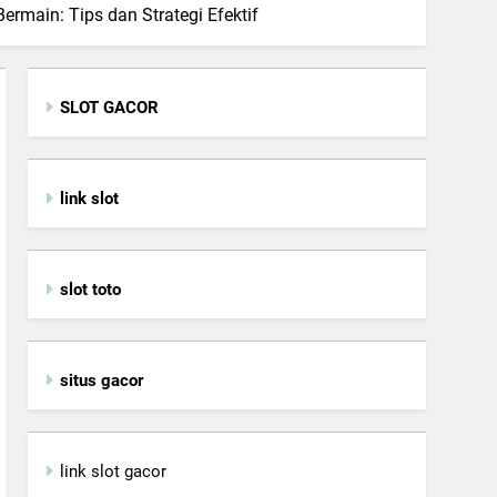
rmain: Tips dan Strategi Efektif
SLOT GACOR
link slot
slot toto
situs gacor
link slot gacor