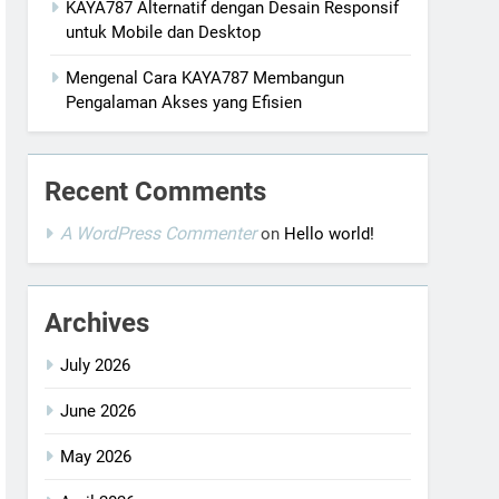
KAYA787 Alternatif dengan Desain Responsif
untuk Mobile dan Desktop
Mengenal Cara KAYA787 Membangun
Pengalaman Akses yang Efisien
Recent Comments
A WordPress Commenter
on
Hello world!
Archives
July 2026
June 2026
May 2026