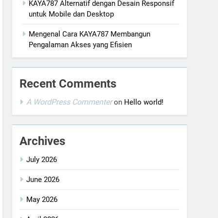
KAYA787 Alternatif dengan Desain Responsif
untuk Mobile dan Desktop
Mengenal Cara KAYA787 Membangun
Pengalaman Akses yang Efisien
Recent Comments
A WordPress Commenter
on
Hello world!
Archives
July 2026
June 2026
May 2026