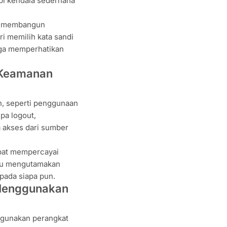
pi kendala sederhana
lah membangun
i memilih kata sandi
gga memperhatikan
 Keamanan
, seperti penggunaan
pa logout,
 akses dari sumber
cepat mempercayai
lalu mengutamakan
pada siapa pun.
Menggunakan
gunakan perangkat