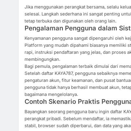
Jika menggunakan perangkat bersama, selalu keluar
selesai. Langkah sederhana ini sangat penting un
tetap terbuka dan digunakan oleh orang lain.
Pengalaman Pengguna dalam Sis
Kenyamanan pengguna sangat dipengaruhi oleh keje
Platform yang mudah dipahami biasanya memiliki s
rapi, instruksi pendaftaran yang jelas, dan proses a
membingungkan.
Bagi pemula, pengalaman terbaik dimulai dari mem
Setelah daftar KAYA787, pengguna sebaiknya memeri
pengaturan akun, fitur keamanan, dan pusat bantua
pengguna tidak hanya berhasil membuat akun, tet
bagaimana mengelolanya.
Contoh Skenario Praktis Penggun
Bayangkan seorang pengguna baru ingin daftar KA
perangkat pribadi. Sebelum mendaftar, ia memastik
stabil, browser sudah diperbarui, dan data yang a