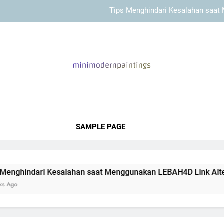
Tips Menghindari Kesalahan saat
KAYA787 Alternatif dengan Akses 
KAYA787 Alternatif dengan Desai
Tips Menghindari Kesalahan saat M
i Modern Paintings
Tips Menghindari Kesalahan saat
eni Lukisan Modern Yang Unik Di Mini Modern Paintings.
KAYA787 Alternatif dengan Akses 
SAMPLE PAGE
KAYA787 Alternatif dengan Desai
 Kesalahan saat Menggunakan LEBAH4D Link Alternatif