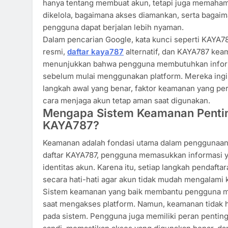
hanya tentang membuat akun, tetapi juga memaham
dikelola, bagaimana akses diamankan, serta baga
pengguna dapat berjalan lebih nyaman.
Dalam pencarian Google, kata kunci seperti KAYA7
resmi,
daftar kaya787
alternatif, dan KAYA787 ke
menunjukkan bahwa pengguna membutuhkan inform
sebelum mulai menggunakan platform. Mereka ing
langkah awal yang benar, faktor keamanan yang perl
cara menjaga akun tetap aman saat digunakan.
Mengapa Sistem Keamanan Pentin
KAYA787?
Keamanan adalah fondasi utama dalam penggunaan p
daftar KAYA787, pengguna memasukkan informasi y
identitas akun. Karena itu, setiap langkah pendaftar
secara hati-hati agar akun tidak mudah mengalami 
Sistem keamanan yang baik membantu pengguna me
saat mengakses platform. Namun, keamanan tidak 
pada sistem. Pengguna juga memiliki peran pentin