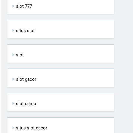
slot 777
situs slot
slot
slot gacor
slot demo
situs slot gacor