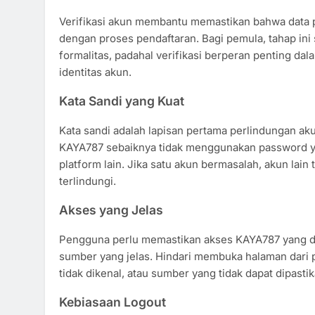
Verifikasi akun membantu memastikan bahwa data
dengan proses pendaftaran. Bagi pemula, tahap ini
formalitas, padahal verifikasi berperan penting da
identitas akun.
Kata Sandi yang Kuat
Kata sandi adalah lapisan pertama perlindungan a
KAYA787 sebaiknya tidak menggunakan password 
platform lain. Jika satu akun bermasalah, akun lain 
terlindungi.
Akses yang Jelas
Pengguna perlu memastikan akses KAYA787 yang di
sumber yang jelas. Hindari membuka halaman dari 
tidak dikenal, atau sumber yang tidak dapat dipast
Kebiasaan Logout