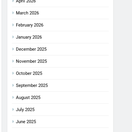
April 2026
March 2026
February 2026
January 2026
December 2025
November 2025
October 2025
September 2025
August 2025
July 2025
June 2025