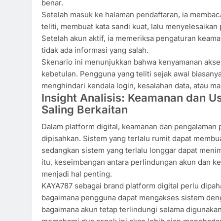
benar.
Setelah masuk ke halaman pendaftaran, ia membaca
teliti, membuat kata sandi kuat, lalu menyelesaikan 
Setelah akun aktif, ia memeriksa pengaturan keam
tidak ada informasi yang salah.
Skenario ini menunjukkan bahwa kenyamanan akses 
kebetulan. Pengguna yang teliti sejak awal biasany
menghindari kendala login, kesalahan data, atau m
Insight Analisis: Keamanan dan U
Saling Berkaitan
Dalam platform digital, keamanan dan pengalaman 
dipisahkan. Sistem yang terlalu rumit dapat memb
sedangkan sistem yang terlalu longgar dapat menim
itu, keseimbangan antara perlindungan akun dan 
menjadi hal penting.
KAYA787 sebagai brand platform digital perlu dipaha
bagaimana pengguna dapat mengakses sistem den
bagaimana akun tetap terlindungi selama digunaka