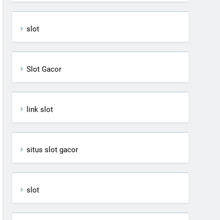
slot
Slot Gacor
link slot
situs slot gacor
slot