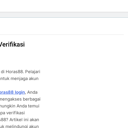
erifikasi
di Horas88. Pelajari
 untuk menjaga akun
oras88 login
, Anda
 mengakses berbagai
 mungkin Anda temui
pa verifikasi
8? Artikel ini akan
uk melindungi akun