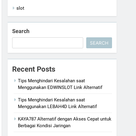
slot
Search
SEARCH
Recent Posts
Tips Menghindari Kesalahan saat
Menggunakan EDWINSLOT Link Alternatif
Tips Menghindari Kesalahan saat
Menggunakan LEBAH4D Link Alternatif
KAYA787 Alternatif dengan Akses Cepat untuk
Berbagai Kondisi Jaringan