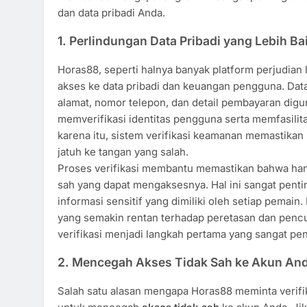
dan data pribadi Anda.
1.
Perlindungan Data Pribadi yang Lebih Ba
Horas88, seperti halnya banyak platform perjudian
akses ke data pribadi dan keuangan pengguna. Data
alamat, nomor telepon, dan detail pembayaran dig
memverifikasi identitas pengguna serta memfasilita
karena itu, sistem verifikasi keamanan memastikan 
jatuh ke tangan yang salah.
Proses verifikasi membantu memastikan bahwa han
sah yang dapat mengaksesnya. Hal ini sangat pent
informasi sensitif yang dimiliki oleh setiap pemain.
yang semakin rentan terhadap peretasan dan pencur
verifikasi menjadi langkah pertama yang sangat pen
2.
Mencegah Akses Tidak Sah ke Akun An
Salah satu alasan mengapa Horas88 meminta verifi