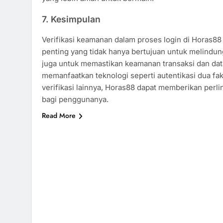
7.
Kesimpulan
Verifikasi keamanan dalam proses login di Horas88
penting yang tidak hanya bertujuan untuk melindun
juga untuk memastikan keamanan transaksi dan dat
memanfaatkan teknologi seperti autentikasi dua fa
verifikasi lainnya, Horas88 dapat memberikan perl
bagi penggunanya.
Read More