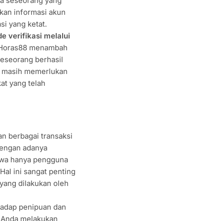
ka seseorang yang
an informasi akun
si yang ketat.
e verifikasi melalui
 Horas88 menambah
seseorang berhasil
 masih memerlukan
at yang telah
 berbagai transaksi
Dengan adanya
hwa hanya pengguna
Hal ini sangat penting
 yang dilakukan oleh
rhadap penipuan dan
ka Anda melakukan