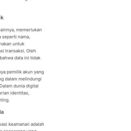
ik
 lainnya, memerlukan
 seperti nama,
unakan untuk
si transaksi. Oleh
bahwa data ini tidak
ya pemilik akun yang
ing dalam melindungi
 Dalam dunia digital
ian identitas,
ting.
da
kasi keamanan adalah