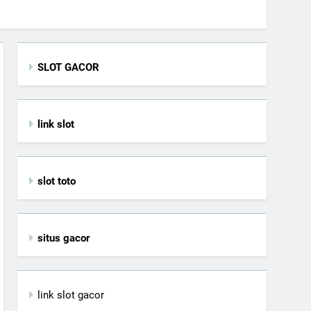
SLOT GACOR
link slot
slot toto
situs gacor
link slot gacor