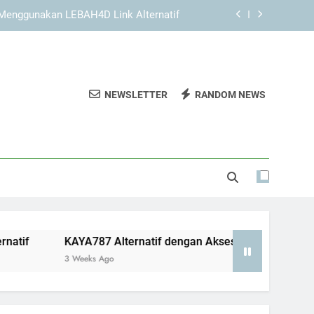
 Menggunakan LEBAH4D Link Alternatif
Cepat untuk Berbagai Kondisi Jaringan
n Responsif untuk Mobile dan Desktop
NEWSLETTER
RANDOM NEWS
enggunakan EDWINSLOT Link Alternatif
 Menggunakan LEBAH4D Link Alternatif
Cepat untuk Berbagai Kondisi Jaringan
n Responsif untuk Mobile dan Desktop
KAYA787 Alternatif dengan Akses Cepat untuk Berbagai Kond
3 Weeks Ago