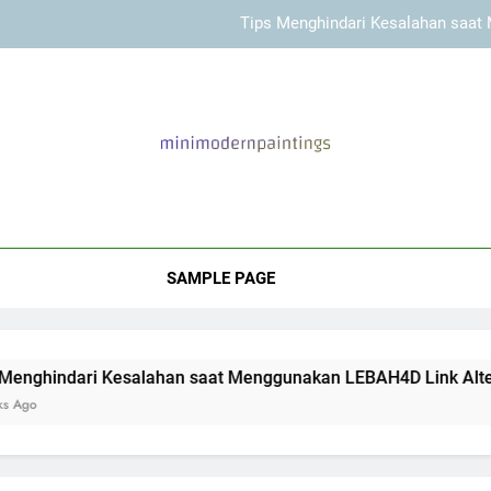
Tips Menghindari Kesalahan saat
KAYA787 Alternatif dengan Akses 
KAYA787 Alternatif dengan Desai
Tips Menghindari Kesalahan saat M
i Modern Paintings
Tips Menghindari Kesalahan saat
eni Lukisan Modern Yang Unik Di Mini Modern Paintings.
KAYA787 Alternatif dengan Akses 
SAMPLE PAGE
KAYA787 Alternatif dengan Desai
i Kesalahan saat Menggunakan LEBAH4D Link Alternatif