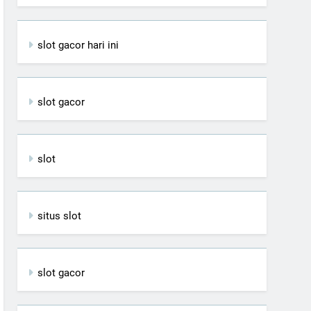
slot gacor hari ini
slot gacor
slot
situs slot
slot gacor