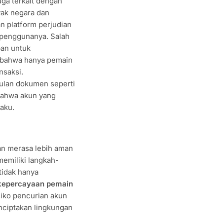
uga terkait dengan
yak negara dan
n platform perjudian
 penggunanya. Salah
ban untuk
 bahwa hanya pemain
nsaksi.
pulan dokumen seperti
 bahwa akun yang
aku.
an merasa lebih aman
memiliki langkah-
tidak hanya
kepercayaan pemain
isiko pencurian akun
enciptakan lingkungan