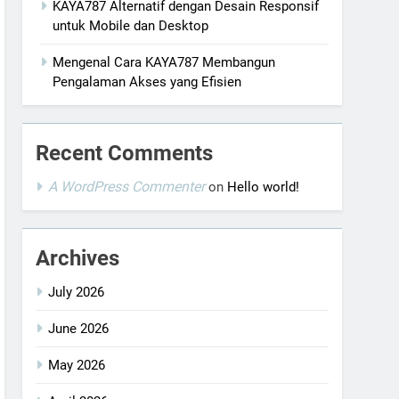
KAYA787 Alternatif dengan Desain Responsif
untuk Mobile dan Desktop
Mengenal Cara KAYA787 Membangun
Pengalaman Akses yang Efisien
Recent Comments
A WordPress Commenter
on
Hello world!
Archives
July 2026
June 2026
May 2026