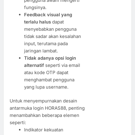
pengguna awam mengerti
fungsinya.
Feedback visual yang
terlalu halus
dapat
menyebabkan pengguna
tidak sadar akan kesalahan
input, terutama pada
jaringan lambat.
Tidak adanya opsi login
alternatif
seperti via email
atau kode OTP dapat
menghambat pengguna
yang lupa username.
Untuk menyempurnakan desain
antarmuka login HORAS88, penting
menambahkan beberapa elemen
seperti:
Indikator kekuatan