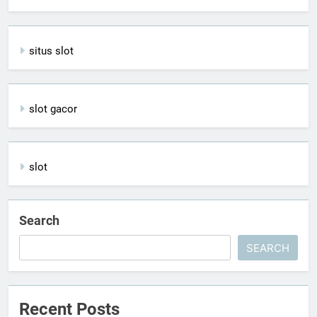
situs slot
slot gacor
slot
Search
SEARCH
Recent Posts