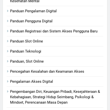
Kesehatan Mental
Panduan Pengalaman Digital
Panduan Pengguna Digital
Panduan Registrasi dan Sistem Akses Pengguna Baru
Panduan Slot Online
Panduan Teknologi
Panduan, Slot Online
Pencegahan Kesalahan dan Keamanan Akses
Pengalaman Akses Digital
Pengembangan Diri, Keuangan Pribadi, Kesejahteraan &
Kebahagiaan, Strategi Hidup Seimbang, Psikologi &
Mindset, Perencanaan Masa Depan