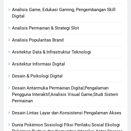
Analisis Game, Edukasi Gaming, Pengembangan Skill
Digital
Analisis Permainan & Strategi Slot
Analisis Popularitas Brand
Arsitektur Data & Infrastruktur Teknologi
Arsitektur Informasi Digital
Desain & Psikologi Digital
Desain Antarmuka Permainan Digital,Pengalaman
Pengguna Interaktif,Analisis Visual Game,Studi Sistem
Permainan
Desain Lintas Layar dan Konsistensi Pengalaman Akses
Dunia Pokémon Sosiologi Fiksi Perilaku Sosial Ekologi