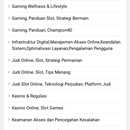
Gaming Wellness & Lifestyle
Gaming, Panduan Slot, Strategi Bermain
Gaming, Panduan, Champion4D
Infrastruktur Digital,Manajemen Akses Online,Keandalan
Sistem,Optimalisasi Layanan,Pengalaman Pengguna
Judi Online, Slot, Strategi Permainan
Judi Online, Slot, Tips Menang
Judi Slot Online, Teknologi Perjudian, Platform Judi
Kasino & Regulasi
Kasino Online, Slot Games
Keamanan Akses dan Pencegahan Kesalahan