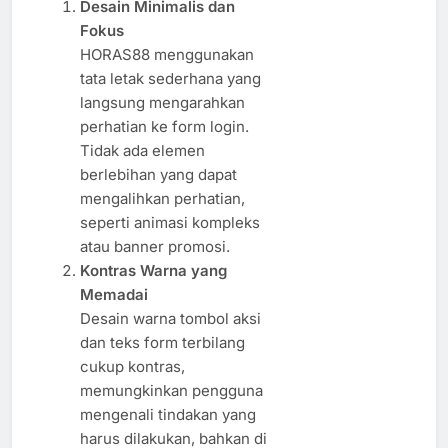
Desain Minimalis dan
Fokus
HORAS88 menggunakan
tata letak sederhana yang
langsung mengarahkan
perhatian ke form login.
Tidak ada elemen
berlebihan yang dapat
mengalihkan perhatian,
seperti animasi kompleks
atau banner promosi.
Kontras Warna yang
Memadai
Desain warna tombol aksi
dan teks form terbilang
cukup kontras,
memungkinkan pengguna
mengenali tindakan yang
harus dilakukan, bahkan di