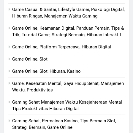
Game Casual & Santai, Lifestyle Gamer, Psikologi Digital,
Hiburan Ringan, Manajemen Waktu Gaming
Game Online, Keamanan Digital, Panduan Pemain, Tips &
Trik, Tutorial Game, Strategi Bermain, Hiburan Interaktif
Game Online, Platform Terpercaya, Hiburan Digital
Game Online, Slot
Game Online, Slot, Hiburan, Kasino
Game, Kesehatan Mental, Gaya Hidup Sehat, Manajemen
Waktu, Produktivitas
Gaming Sehat Manajemen Waktu Kesejahteraan Mental
Tips Produktivitas Hiburan Digital
Gaming Sehat, Permainan Kasino, Tips Bermain Slot,
Strategi Bermain, Game Online