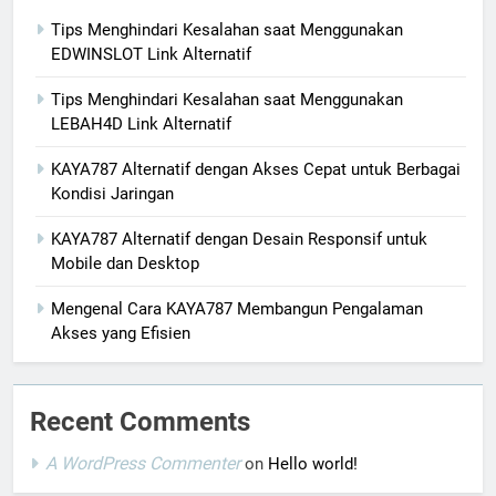
Tips Menghindari Kesalahan saat Menggunakan
EDWINSLOT Link Alternatif
Tips Menghindari Kesalahan saat Menggunakan
LEBAH4D Link Alternatif
KAYA787 Alternatif dengan Akses Cepat untuk Berbagai
Kondisi Jaringan
KAYA787 Alternatif dengan Desain Responsif untuk
Mobile dan Desktop
Mengenal Cara KAYA787 Membangun Pengalaman
Akses yang Efisien
Recent Comments
A WordPress Commenter
on
Hello world!