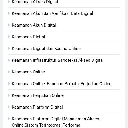
Keamanan Akses Digital
Keamanan Akun dan Verifikasi Data Digital
Keamanan Akun Digital
Keamanan Digital
Keamanan Digital dan Kasino Online
Keamanan Infrastruktur & Proteksi Akses Digital
Keamanan Online
Keamanan Online, Panduan Pemain, Perjudian Online
Keamanan Perjudian Online
Keamanan Platform Digital
Keamanan Platform Digital,Manajemen Akses
Online,Sistem Terintegrasi,Performa