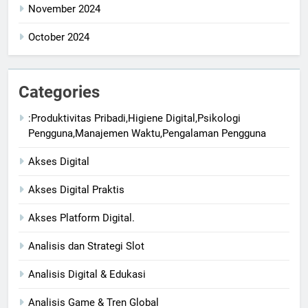
November 2024
October 2024
Categories
:Produktivitas Pribadi,Higiene Digital,Psikologi
Pengguna,Manajemen Waktu,Pengalaman Pengguna
Akses Digital
Akses Digital Praktis
Akses Platform Digital.
Analisis dan Strategi Slot
Analisis Digital & Edukasi
Analisis Game & Tren Global