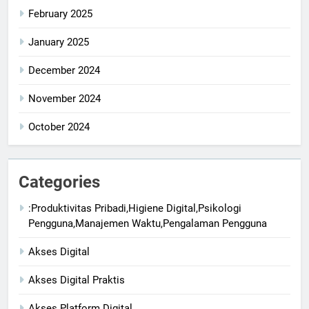
February 2025
January 2025
December 2024
November 2024
October 2024
Categories
:Produktivitas Pribadi,Higiene Digital,Psikologi
Pengguna,Manajemen Waktu,Pengalaman Pengguna
Akses Digital
Akses Digital Praktis
Akses Platform Digital.