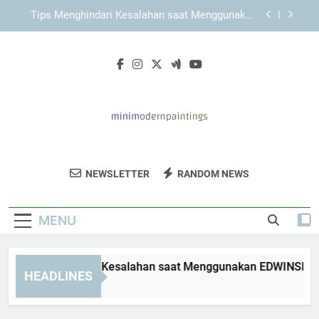
Skip
KAYA787 Alternatif dengan Akses Cepat untuk
to
Berbagai Kondisi Jaringan
content
KAYA787 Alternatif dengan Desain Responsif
untuk Mobile dan Desktop
Tips Menghindari Kesalahan saat Menggunakan
EDWINSLOT Link Alternatif
Tips Menghindari Kesalahan saat Menggunakan
LEBAH4D Link Alternatif
KAYA787 Alternatif dengan Akses Cepat untuk
Berbagai Kondisi Jaringan
Mini Modern
Temukan Seni Lukisan Modern Yang Unik Di
KAYA787 Alternatif dengan Desain Responsif
NEWSLETTER
RANDOM NEWS
Paintings
untuk Mobile dan Desktop
Mini Modern Paintings.
MENU
ps Menghindari Kesalahan saat Menggunakan EDWINSLOT Link
HEADLINES
Weeks Ago