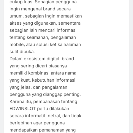
cukup luas. Sebagian pengguna
ingin mengenal brand secara
umum, sebagian ingin memastikan
akses yang digunakan, sementara
sebagian lain mencari informasi
tentang keamanan, pengalaman
mobile, atau solusi ketika halaman
sulit dibuka.
Dalam ekosistem digital, brand
yang sering dicari biasanya
memiliki kombinasi antara nama
yang kuat, kebutuhan informasi
yang jelas, dan pengalaman
pengguna yang dianggap penting.
Karena itu, pembahasan tentang
EDWINSLOT perlu dilakukan
secara informatif, netral, dan tidak
berlebihan agar pengguna
mendapatkan pemahaman yang