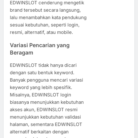
EDWINSLOT cenderung mengetik
brand tersebut secara langsung,
lalu menambahkan kata pendukung
sesuai kebutuhan, seperti login,
resmi, alternatif, atau mobile.
Variasi Pencarian yang
Beragam
EDWINSLOT tidak hanya dicari
dengan satu bentuk keyword.
Banyak pengguna mencari variasi
keyword yang lebih spesifik.
Misalnya, EDWINSLOT login
biasanya menunjukkan kebutuhan
akses akun, EDWINSLOT resmi
menunjukkan kebutuhan validasi
halaman, sementara EDWINSLOT
alternatif berkaitan dengan