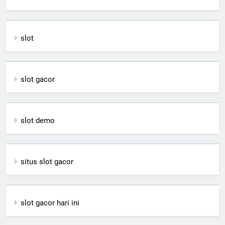
slot
slot gacor
slot demo
situs slot gacor
slot gacor hari ini