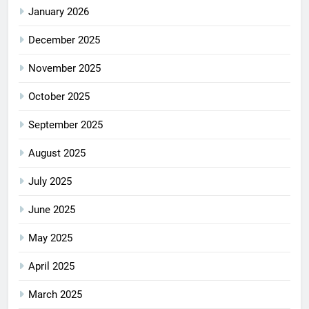
January 2026
December 2025
November 2025
October 2025
September 2025
August 2025
July 2025
June 2025
May 2025
April 2025
March 2025