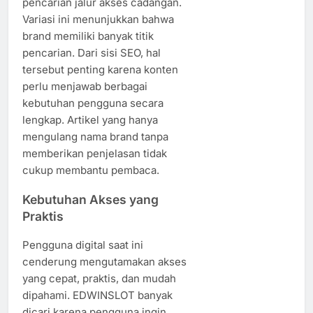
pencarian jalur akses cadangan.
Variasi ini menunjukkan bahwa
brand memiliki banyak titik
pencarian. Dari sisi SEO, hal
tersebut penting karena konten
perlu menjawab berbagai
kebutuhan pengguna secara
lengkap. Artikel yang hanya
mengulang nama brand tanpa
memberikan penjelasan tidak
cukup membantu pembaca.
Kebutuhan Akses yang
Praktis
Pengguna digital saat ini
cenderung mengutamakan akses
yang cepat, praktis, dan mudah
dipahami. EDWINSLOT banyak
dicari karena pengguna ingin