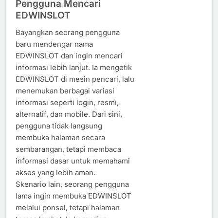
Pengguna Mencari
EDWINSLOT
Bayangkan seorang pengguna
baru mendengar nama
EDWINSLOT dan ingin mencari
informasi lebih lanjut. Ia mengetik
EDWINSLOT di mesin pencari, lalu
menemukan berbagai variasi
informasi seperti login, resmi,
alternatif, dan mobile. Dari sini,
pengguna tidak langsung
membuka halaman secara
sembarangan, tetapi membaca
informasi dasar untuk memahami
akses yang lebih aman.
Skenario lain, seorang pengguna
lama ingin membuka EDWINSLOT
melalui ponsel, tetapi halaman