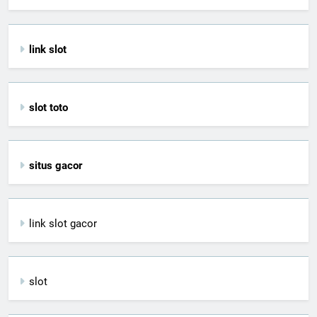
link slot
slot toto
situs gacor
link slot gacor
slot