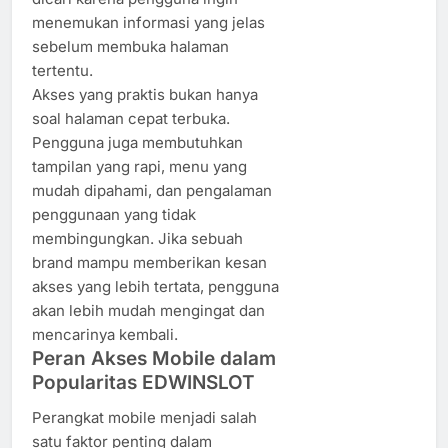
menemukan informasi yang jelas
sebelum membuka halaman
tertentu.
Akses yang praktis bukan hanya
soal halaman cepat terbuka.
Pengguna juga membutuhkan
tampilan yang rapi, menu yang
mudah dipahami, dan pengalaman
penggunaan yang tidak
membingungkan. Jika sebuah
brand mampu memberikan kesan
akses yang lebih tertata, pengguna
akan lebih mudah mengingat dan
mencarinya kembali.
Peran Akses Mobile dalam
Popularitas EDWINSLOT
Perangkat mobile menjadi salah
satu faktor penting dalam