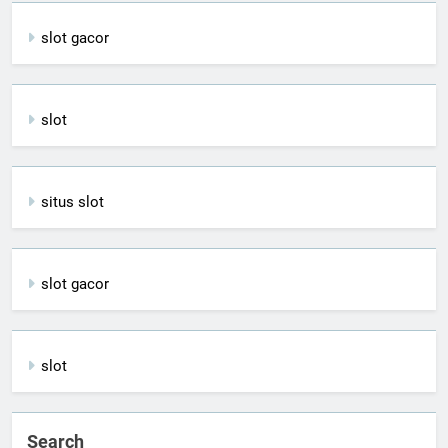
slot gacor
slot
situs slot
slot gacor
slot
Search