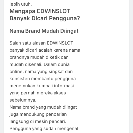
lebih utuh.
Mengapa EDWINSLOT
Banyak Dicari Pengguna?
Nama Brand Mudah Diingat
Salah satu alasan EDWINSLOT
banyak dicari adalah karena nama
brandnya mudah diketik dan
mudah dikenali. Dalam dunia
online, nama yang singkat dan
konsisten membantu pengguna
menemukan kembali informasi
yang pernah mereka akses
sebelumnya.
Nama brand yang mudah diingat
juga mendukung pencarian
langsung di mesin pencari.
Pengguna yang sudah mengenal