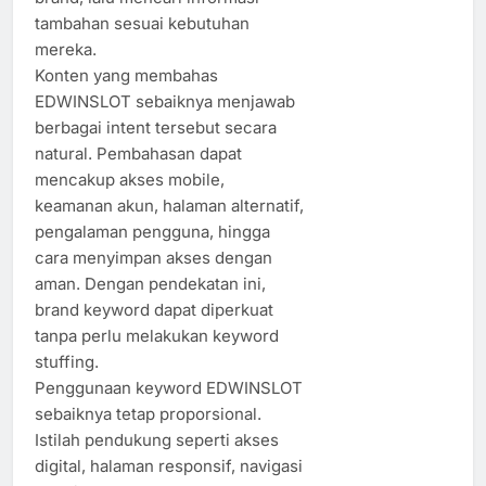
tambahan sesuai kebutuhan
mereka.
Konten yang membahas
EDWINSLOT sebaiknya menjawab
berbagai intent tersebut secara
natural. Pembahasan dapat
mencakup akses mobile,
keamanan akun, halaman alternatif,
pengalaman pengguna, hingga
cara menyimpan akses dengan
aman. Dengan pendekatan ini,
brand keyword dapat diperkuat
tanpa perlu melakukan keyword
stuffing.
Penggunaan keyword EDWINSLOT
sebaiknya tetap proporsional.
Istilah pendukung seperti akses
digital, halaman responsif, navigasi