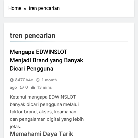
Home
tren pencarian
tren pencarian
Mengapa EDWINSLOT
Menjadi Brand yang Banyak
Dicari Pengguna
8470b4e
1 month
ago
0
13 mins
Ketahui mengapa EDWINSLOT
banyak dicari pengguna melalui
faktor brand, akses, keamanan,
dan pengalaman digital yang lebih
jelas.
Memahami Daya Tarik