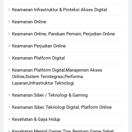
Keamanan Infrastruktur & Proteksi Akses Digital
Keamanan Online
Keamanan Online, Panduan Pemain, Perjudian Online
Keamanan Perjudian Online
Keamanan Platform Digital
Keamanan Platform Digital,Manajemen Akses
Online,Sistem Terintegrasi,Performa
Layanan,Infrastruktur Teknologi
Keamanan Siber / Teknologi & Gaming
Keamanan Siber, Teknologi Digital, Platform Online
Kesehatan & Gaya Hidup
Kesehatan Mental Gamer Tips Bermain Game Sehat