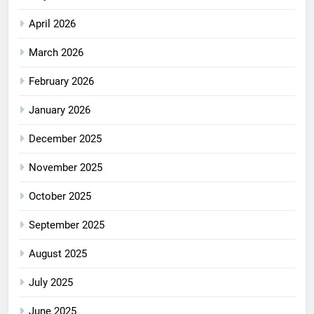
April 2026
March 2026
February 2026
January 2026
December 2025
November 2025
October 2025
September 2025
August 2025
July 2025
June 2025