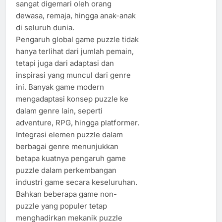
sangat digemari oleh orang
dewasa, remaja, hingga anak-anak
di seluruh dunia.
Pengaruh global game puzzle tidak
hanya terlihat dari jumlah pemain,
tetapi juga dari adaptasi dan
inspirasi yang muncul dari genre
ini. Banyak game modern
mengadaptasi konsep puzzle ke
dalam genre lain, seperti
adventure, RPG, hingga platformer.
Integrasi elemen puzzle dalam
berbagai genre menunjukkan
betapa kuatnya pengaruh game
puzzle dalam perkembangan
industri game secara keseluruhan.
Bahkan beberapa game non-
puzzle yang populer tetap
menghadirkan mekanik puzzle