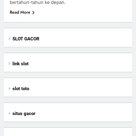
bertahun-tahun ke depan.
Read More
SLOT GACOR
link slot
slot toto
situs gacor