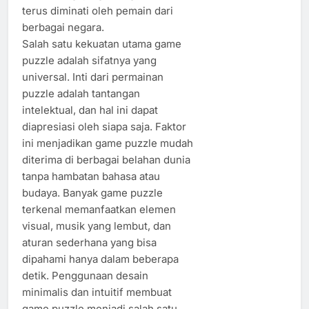
terus diminati oleh pemain dari
berbagai negara.
Salah satu kekuatan utama game
puzzle adalah sifatnya yang
universal. Inti dari permainan
puzzle adalah tantangan
intelektual, dan hal ini dapat
diapresiasi oleh siapa saja. Faktor
ini menjadikan game puzzle mudah
diterima di berbagai belahan dunia
tanpa hambatan bahasa atau
budaya. Banyak game puzzle
terkenal memanfaatkan elemen
visual, musik yang lembut, dan
aturan sederhana yang bisa
dipahami hanya dalam beberapa
detik. Penggunaan desain
minimalis dan intuitif membuat
game puzzle menjadi salah satu