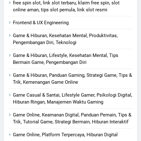
free spin slot, link slot terbaru, klaim free spin, slot
online aman, tips slot pemula, link slot resmi
Frontend & UX Engineering
Game & Hiburan, Kesehatan Mental, Produktivitas,
Pengembangan Diri, Teknologi
Game & Hiburan, Lifestyle, Kesehatan Mental, Tips
Bermain Game, Pengembangan Diri
Game & Hiburan, Panduan Gaming, Strategi Game, Tips &
Trik, Kemenangan Game Online
Game Casual & Santai, Lifestyle Gamer, Psikologi Digital,
Hiburan Ringan, Manajemen Waktu Gaming
Game Online, Keamanan Digital, Panduan Pemain, Tips &
Trik, Tutorial Game, Strategi Bermain, Hiburan Interaktif
Game Online, Platform Terpercaya, Hiburan Digital