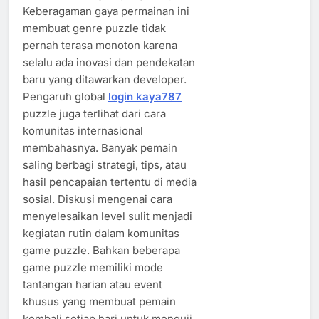
Keberagaman gaya permainan ini
membuat genre puzzle tidak
pernah terasa monoton karena
selalu ada inovasi dan pendekatan
baru yang ditawarkan developer.
Pengaruh global
login kaya787
puzzle juga terlihat dari cara
komunitas internasional
membahasnya. Banyak pemain
saling berbagi strategi, tips, atau
hasil pencapaian tertentu di media
sosial. Diskusi mengenai cara
menyelesaikan level sulit menjadi
kegiatan rutin dalam komunitas
game puzzle. Bahkan beberapa
game puzzle memiliki mode
tantangan harian atau event
khusus yang membuat pemain
kembali setiap hari untuk menguji