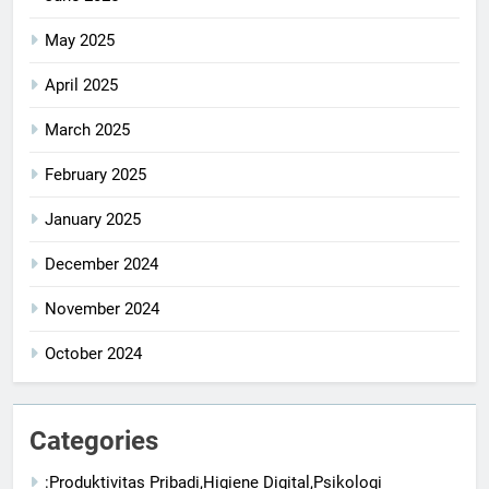
May 2025
April 2025
March 2025
February 2025
January 2025
December 2024
November 2024
October 2024
Categories
:Produktivitas Pribadi,Higiene Digital,Psikologi