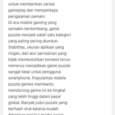
untuk memberikan variasi
gameplay dan memperkaya
pengalaman pemain.
Di era mobile gaming yang
semakin berkembang, game
puzzle menjadi salah satu kategori
yang paling sering diunduh.
Stabilitas, ukuran aplikasi yang
ringan, dan alur permainan yang
tidak membutuhkan koneksi terus-
menerus menjadikan game puzzle
sangat ideal untuk pengguna
smartphone. Popularitas mobile
puzzle games membantu
mendorong genre ini ke tingkat
yang lebih tinggi dalam pasar
global. Banyak judul puzzle yang
berhasil viral karena mudah
dibagikan melalui media sosial,