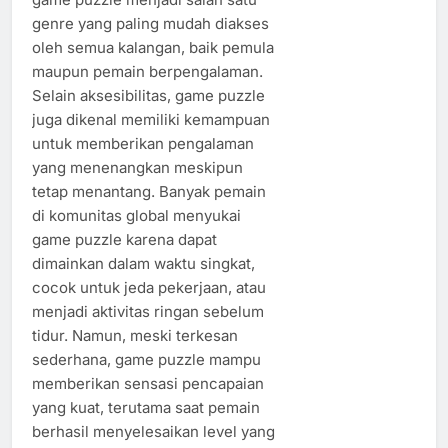
genre yang paling mudah diakses
oleh semua kalangan, baik pemula
maupun pemain berpengalaman.
Selain aksesibilitas, game puzzle
juga dikenal memiliki kemampuan
untuk memberikan pengalaman
yang menenangkan meskipun
tetap menantang. Banyak pemain
di komunitas global menyukai
game puzzle karena dapat
dimainkan dalam waktu singkat,
cocok untuk jeda pekerjaan, atau
menjadi aktivitas ringan sebelum
tidur. Namun, meski terkesan
sederhana, game puzzle mampu
memberikan sensasi pencapaian
yang kuat, terutama saat pemain
berhasil menyelesaikan level yang