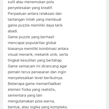
sulit atau menemukan pola
penyelesaian yang kreatif.
Perpaduan antara relaksasi dan
tantangan inilah yang membuat
game puzzle memiliki daya tarik
abadi.
Game puzzle yang berhasil
mencapai popularitas global
biasanya memiliki kombinasi antara
visual menarik, mekanik unik, serta
tingkat kesulitan yang bertahap.
Game semacam ini dirancang agar
pemain terus penasaran dan ingin
menyelesaikan level berikutnya.
Beberapa game memanfaatkan
elemen fisika yang realistis,
sementara yang lain
mengutamakan pola warna,
bentuk, atau logika yang kompleks.