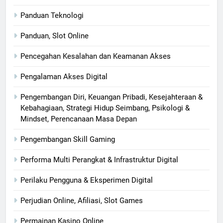
Panduan Teknologi
Panduan, Slot Online
Pencegahan Kesalahan dan Keamanan Akses
Pengalaman Akses Digital
Pengembangan Diri, Keuangan Pribadi, Kesejahteraan &
Kebahagiaan, Strategi Hidup Seimbang, Psikologi &
Mindset, Perencanaan Masa Depan
Pengembangan Skill Gaming
Performa Multi Perangkat & Infrastruktur Digital
Perilaku Pengguna & Eksperimen Digital
Perjudian Online, Afiliasi, Slot Games
Permainan Kasino Online