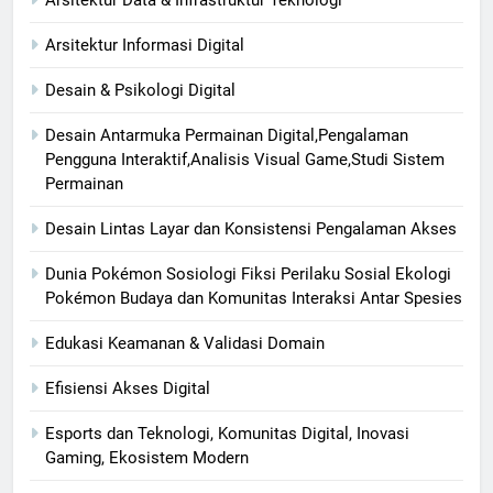
Arsitektur Data & Infrastruktur Teknologi
Arsitektur Informasi Digital
Desain & Psikologi Digital
Desain Antarmuka Permainan Digital,Pengalaman
Pengguna Interaktif,Analisis Visual Game,Studi Sistem
Permainan
Desain Lintas Layar dan Konsistensi Pengalaman Akses
Dunia Pokémon Sosiologi Fiksi Perilaku Sosial Ekologi
Pokémon Budaya dan Komunitas Interaksi Antar Spesies
Edukasi Keamanan & Validasi Domain
Efisiensi Akses Digital
Esports dan Teknologi, Komunitas Digital, Inovasi
Gaming, Ekosistem Modern