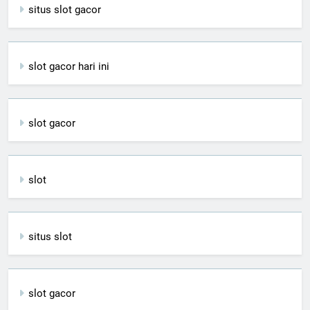
situs slot gacor
slot gacor hari ini
slot gacor
slot
situs slot
slot gacor