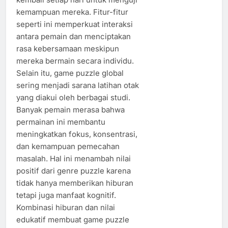
kemampuan mereka. Fitur-fitur
seperti ini memperkuat interaksi
antara pemain dan menciptakan
rasa kebersamaan meskipun
mereka bermain secara individu.
Selain itu, game puzzle global
sering menjadi sarana latihan otak
yang diakui oleh berbagai studi.
Banyak pemain merasa bahwa
permainan ini membantu
meningkatkan fokus, konsentrasi,
dan kemampuan pemecahan
masalah. Hal ini menambah nilai
positif dari genre puzzle karena
tidak hanya memberikan hiburan
tetapi juga manfaat kognitif.
Kombinasi hiburan dan nilai
edukatif membuat game puzzle