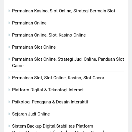
Permainan Kasino, Slot Online, Strategi Bermain Slot
Permainan Online
Permainan Online, Slot, Kasino Online
Permainan Slot Online
Permainan Slot Online, Strategi Judi Online, Panduan Slot
Gacor
Permainan Slot, Slot Online, Kasino, Slot Gacor
Platform Digital & Teknologi Internet
Psikologi Pengguna & Desain Interaktif
Sejarah Judi Online
Sistem Backup Digital,Stabilitas Platform