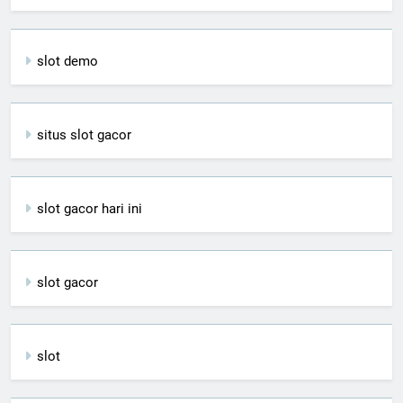
slot demo
situs slot gacor
slot gacor hari ini
slot gacor
slot