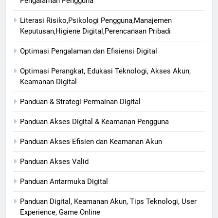
Pengalaman Pengguna
Literasi Risiko,Psikologi Pengguna,Manajemen
Keputusan,Higiene Digital,Perencanaan Pribadi
Optimasi Pengalaman dan Efisiensi Digital
Optimasi Perangkat, Edukasi Teknologi, Akses Akun,
Keamanan Digital
Panduan & Strategi Permainan Digital
Panduan Akses Digital & Keamanan Pengguna
Panduan Akses Efisien dan Keamanan Akun
Panduan Akses Valid
Panduan Antarmuka Digital
Panduan Digital, Keamanan Akun, Tips Teknologi, User
Experience, Game Online