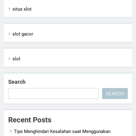
situs slot
slot gacor
slot
Search
SEARCH
Recent Posts
Tips Menghindari Kesalahan saat Menggunakan