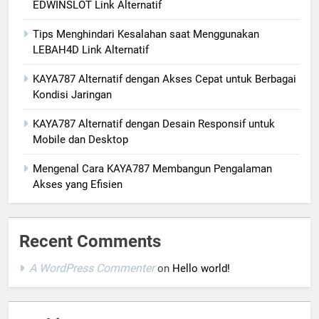
EDWINSLOT Link Alternatif
Tips Menghindari Kesalahan saat Menggunakan
LEBAH4D Link Alternatif
KAYA787 Alternatif dengan Akses Cepat untuk Berbagai
Kondisi Jaringan
KAYA787 Alternatif dengan Desain Responsif untuk
Mobile dan Desktop
Mengenal Cara KAYA787 Membangun Pengalaman
Akses yang Efisien
Recent Comments
A WordPress Commenter
on
Hello world!