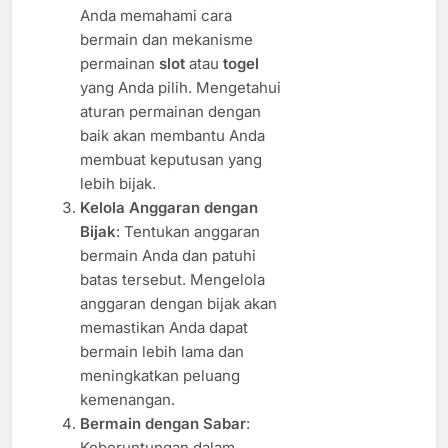
Anda memahami cara
bermain dan mekanisme
permainan
slot
atau
togel
yang Anda pilih. Mengetahui
aturan permainan dengan
baik akan membantu Anda
membuat keputusan yang
lebih bijak.
Kelola Anggaran dengan
Bijak
: Tentukan anggaran
bermain Anda dan patuhi
batas tersebut. Mengelola
anggaran dengan bijak akan
memastikan Anda dapat
bermain lebih lama dan
meningkatkan peluang
kemenangan.
Bermain dengan Sabar
:
Keberuntungan dalam