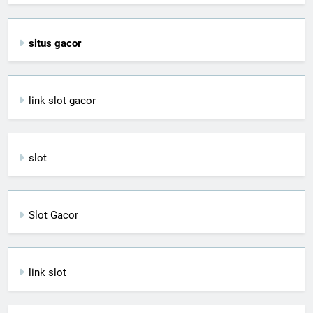
situs gacor
link slot gacor
slot
Slot Gacor
link slot