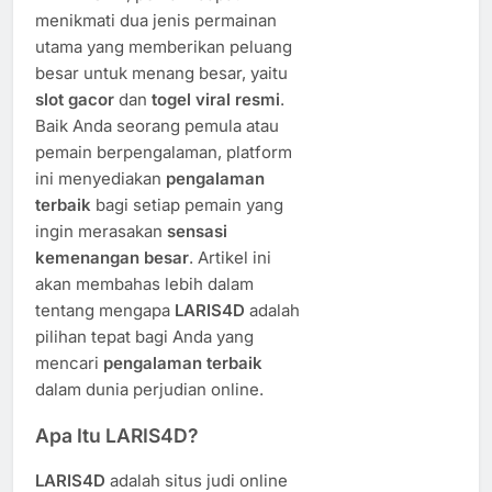
menikmati dua jenis permainan
utama yang memberikan peluang
besar untuk menang besar, yaitu
slot gacor
dan
togel viral resmi
.
Baik Anda seorang pemula atau
pemain berpengalaman, platform
ini menyediakan
pengalaman
terbaik
bagi setiap pemain yang
ingin merasakan
sensasi
kemenangan besar
. Artikel ini
akan membahas lebih dalam
tentang mengapa
LARIS4D
adalah
pilihan tepat bagi Anda yang
mencari
pengalaman terbaik
dalam dunia perjudian online.
Apa Itu LARIS4D?
LARIS4D
adalah situs judi online