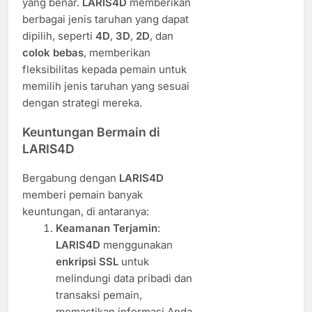
yang benar.
LARIS4D
memberikan
berbagai jenis taruhan yang dapat
dipilih, seperti
4D
,
3D
,
2D
, dan
colok bebas
, memberikan
fleksibilitas kepada pemain untuk
memilih jenis taruhan yang sesuai
dengan strategi mereka.
Keuntungan Bermain di
LARIS4D
Bergabung dengan
LARIS4D
memberi pemain banyak
keuntungan, di antaranya:
Keamanan Terjamin
:
LARIS4D
menggunakan
enkripsi SSL
untuk
melindungi data pribadi dan
transaksi pemain,
memastikan informasi Anda