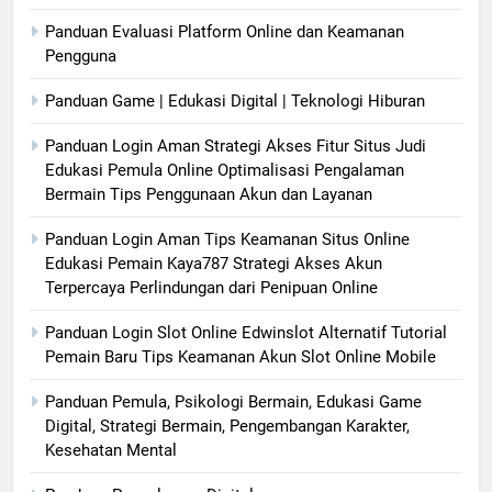
Panduan Evaluasi Platform Online dan Keamanan
Pengguna
Panduan Game | Edukasi Digital | Teknologi Hiburan
Panduan Login Aman Strategi Akses Fitur Situs Judi
Edukasi Pemula Online Optimalisasi Pengalaman
Bermain Tips Penggunaan Akun dan Layanan
Panduan Login Aman Tips Keamanan Situs Online
Edukasi Pemain Kaya787 Strategi Akses Akun
Terpercaya Perlindungan dari Penipuan Online
Panduan Login Slot Online Edwinslot Alternatif Tutorial
Pemain Baru Tips Keamanan Akun Slot Online Mobile
Panduan Pemula, Psikologi Bermain, Edukasi Game
Digital, Strategi Bermain, Pengembangan Karakter,
Kesehatan Mental