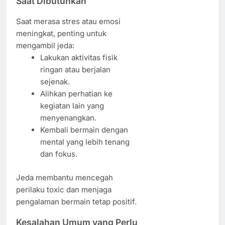
Saat Dibutuhkan
Saat merasa stres atau emosi
meningkat, penting untuk
mengambil jeda:
Lakukan aktivitas fisik
ringan atau berjalan
sejenak.
Alihkan perhatian ke
kegiatan lain yang
menyenangkan.
Kembali bermain dengan
mental yang lebih tenang
dan fokus.
Jeda membantu mencegah
perilaku toxic dan menjaga
pengalaman bermain tetap positif.
Kesalahan Umum yang Perlu