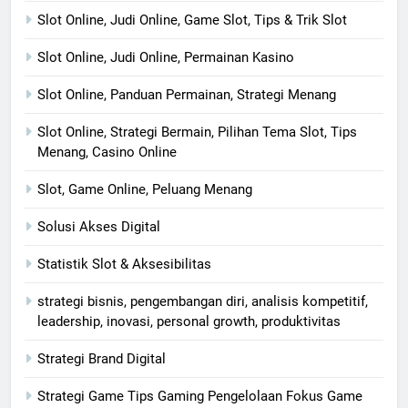
Slot Online, Judi Online, Game Slot, Tips & Trik Slot
Slot Online, Judi Online, Permainan Kasino
Slot Online, Panduan Permainan, Strategi Menang
Slot Online, Strategi Bermain, Pilihan Tema Slot, Tips
Menang, Casino Online
Slot, Game Online, Peluang Menang
Solusi Akses Digital
Statistik Slot & Aksesibilitas
strategi bisnis, pengembangan diri, analisis kompetitif,
leadership, inovasi, personal growth, produktivitas
Strategi Brand Digital
Strategi Game Tips Gaming Pengelolaan Fokus Game