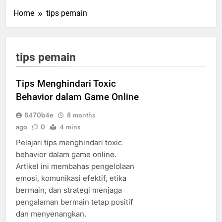
Home
tips pemain
tips pemain
Tips Menghindari Toxic
Behavior dalam Game Online
8470b4e
8 months
ago
0
4 mins
Pelajari tips menghindari toxic
behavior dalam game online.
Artikel ini membahas pengelolaan
emosi, komunikasi efektif, etika
bermain, dan strategi menjaga
pengalaman bermain tetap positif
dan menyenangkan.