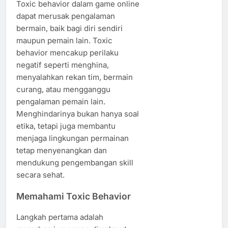
Toxic behavior dalam game online
dapat merusak pengalaman
bermain, baik bagi diri sendiri
maupun pemain lain. Toxic
behavior mencakup perilaku
negatif seperti menghina,
menyalahkan rekan tim, bermain
curang, atau mengganggu
pengalaman pemain lain.
Menghindarinya bukan hanya soal
etika, tetapi juga membantu
menjaga lingkungan permainan
tetap menyenangkan dan
mendukung pengembangan skill
secara sehat.
Memahami Toxic Behavior
Langkah pertama adalah