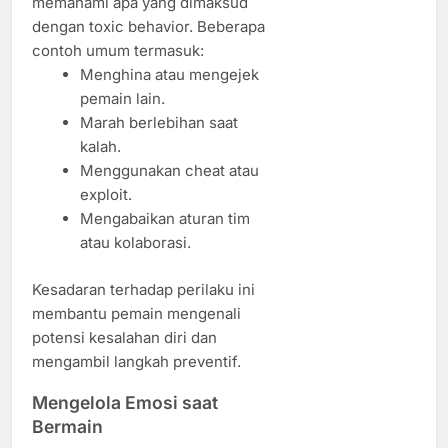
memahami apa yang dimaksud
dengan toxic behavior. Beberapa
contoh umum termasuk:
Menghina atau mengejek
pemain lain.
Marah berlebihan saat
kalah.
Menggunakan cheat atau
exploit.
Mengabaikan aturan tim
atau kolaborasi.
Kesadaran terhadap perilaku ini
membantu pemain mengenali
potensi kesalahan diri dan
mengambil langkah preventif.
Mengelola Emosi saat
Bermain