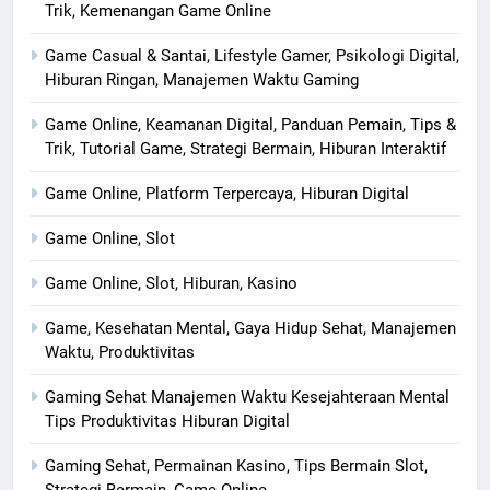
Trik, Kemenangan Game Online
Game Casual & Santai, Lifestyle Gamer, Psikologi Digital,
Hiburan Ringan, Manajemen Waktu Gaming
Game Online, Keamanan Digital, Panduan Pemain, Tips &
Trik, Tutorial Game, Strategi Bermain, Hiburan Interaktif
Game Online, Platform Terpercaya, Hiburan Digital
Game Online, Slot
Game Online, Slot, Hiburan, Kasino
Game, Kesehatan Mental, Gaya Hidup Sehat, Manajemen
Waktu, Produktivitas
Gaming Sehat Manajemen Waktu Kesejahteraan Mental
Tips Produktivitas Hiburan Digital
Gaming Sehat, Permainan Kasino, Tips Bermain Slot,
Strategi Bermain, Game Online