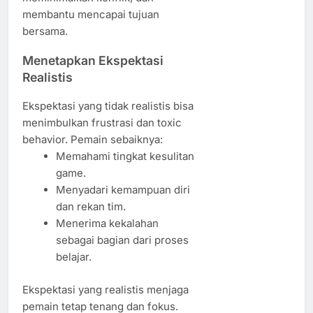
membantu mencapai tujuan
bersama.
Menetapkan Ekspektasi
Realistis
Ekspektasi yang tidak realistis bisa
menimbulkan frustrasi dan toxic
behavior. Pemain sebaiknya:
Memahami tingkat kesulitan
game.
Menyadari kemampuan diri
dan rekan tim.
Menerima kekalahan
sebagai bagian dari proses
belajar.
Ekspektasi yang realistis menjaga
pemain tetap tenang dan fokus.