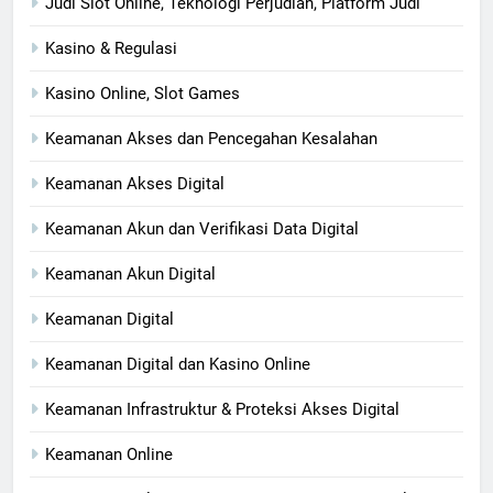
Judi Slot Online, Teknologi Perjudian, Platform Judi
Kasino & Regulasi
Kasino Online, Slot Games
Keamanan Akses dan Pencegahan Kesalahan
Keamanan Akses Digital
Keamanan Akun dan Verifikasi Data Digital
Keamanan Akun Digital
Keamanan Digital
Keamanan Digital dan Kasino Online
Keamanan Infrastruktur & Proteksi Akses Digital
Keamanan Online