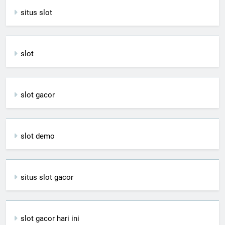
situs slot
slot
slot gacor
slot demo
situs slot gacor
slot gacor hari ini