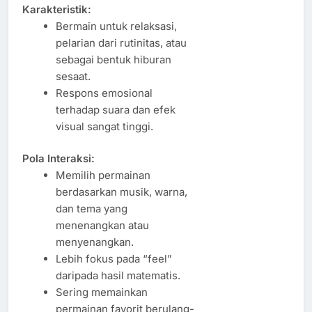
Karakteristik:
Bermain untuk relaksasi,
pelarian dari rutinitas, atau
sebagai bentuk hiburan
sesaat.
Respons emosional
terhadap suara dan efek
visual sangat tinggi.
Pola Interaksi:
Memilih permainan
berdasarkan musik, warna,
dan tema yang
menenangkan atau
menyenangkan.
Lebih fokus pada “feel”
daripada hasil matematis.
Sering memainkan
permainan favorit berulang-