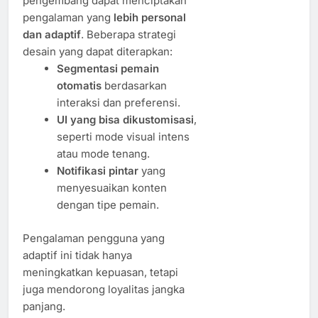
pengembang dapat menciptakan
pengalaman yang
lebih personal
dan adaptif
. Beberapa strategi
desain yang dapat diterapkan:
Segmentasi pemain
otomatis
berdasarkan
interaksi dan preferensi.
UI yang bisa dikustomisasi
,
seperti mode visual intens
atau mode tenang.
Notifikasi pintar
yang
menyesuaikan konten
dengan tipe pemain.
Pengalaman pengguna yang
adaptif ini tidak hanya
meningkatkan kepuasan, tetapi
juga mendorong loyalitas jangka
panjang.