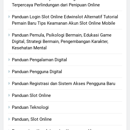
Terpercaya Perlindungan dari Penipuan Online
Panduan Login Slot Online Edwinslot Alternatif Tutorial
Pemain Baru Tips Keamanan Akun Slot Online Mobile
Panduan Pemula, Psikologi Bermain, Edukasi Game
Digital, Strategi Bermain, Pengembangan Karakter,
Kesehatan Mental
Panduan Pengalaman Digital
Panduan Pengguna Digital
Panduan Registrasi dan Sistem Akses Pengguna Baru
Panduan Slot Online
Panduan Teknologi
Panduan, Slot Online