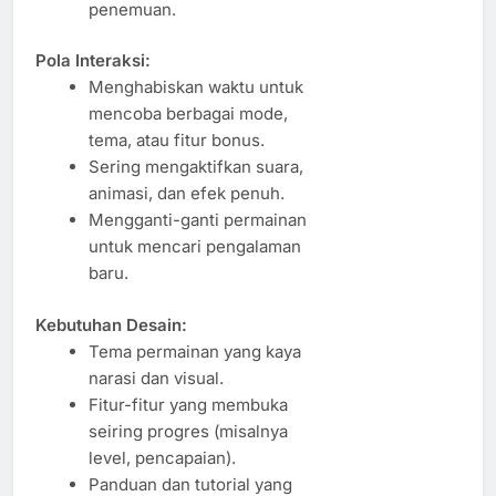
penemuan.
Pola Interaksi:
Menghabiskan waktu untuk
mencoba berbagai mode,
tema, atau fitur bonus.
Sering mengaktifkan suara,
animasi, dan efek penuh.
Mengganti-ganti permainan
untuk mencari pengalaman
baru.
Kebutuhan Desain:
Tema permainan yang kaya
narasi dan visual.
Fitur-fitur yang membuka
seiring progres (misalnya
level, pencapaian).
Panduan dan tutorial yang