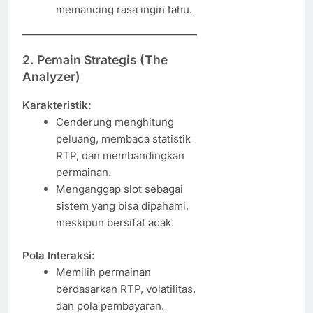
memancing rasa ingin tahu.
2.
Pemain Strategis (The
Analyzer)
Karakteristik:
Cenderung menghitung
peluang, membaca statistik
RTP, dan membandingkan
permainan.
Menganggap slot sebagai
sistem yang bisa dipahami,
meskipun bersifat acak.
Pola Interaksi:
Memilih permainan
berdasarkan RTP, volatilitas,
dan pola pembayaran.