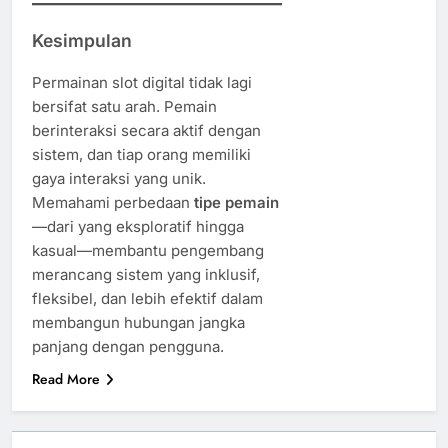
Kesimpulan
Permainan slot digital tidak lagi
bersifat satu arah. Pemain
berinteraksi secara aktif dengan
sistem, dan tiap orang memiliki
gaya interaksi yang unik.
Memahami perbedaan
tipe pemain
—dari yang eksploratif hingga
kasual—membantu pengembang
merancang sistem yang inklusif,
fleksibel, dan lebih efektif dalam
membangun hubungan jangka
panjang dengan pengguna.
Read More