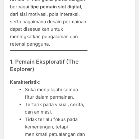
berbagai
tipe pemain slot digital
,
dari sisi motivasi, pola interaksi,
serta bagaimana desain permainan
dapat disesuaikan untuk
meningkatkan pengalaman dan
retensi pengguna.
1.
Pemain Eksploratif (The
Explorer)
Karakteristik:
Suka menjelajahi semua
fitur dalam permainan.
Tertarik pada visual, cerita,
dan animasi.
Tidak terlalu fokus pada
kemenangan, tetapi
menikmati petualangan dan