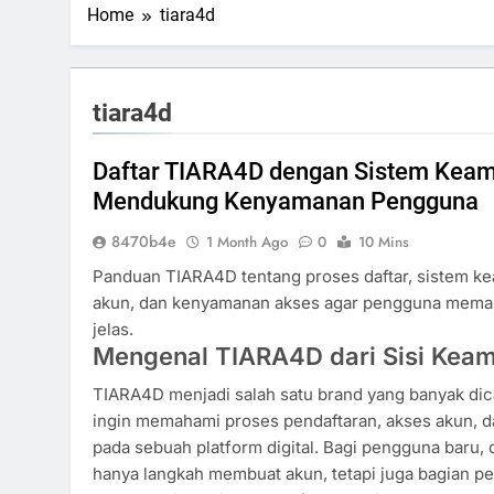
Home
tiara4d
tiara4d
Daftar TIARA4D dengan Sistem Kea
Mendukung Kenyamanan Pengguna
8470b4e
1 Month Ago
0
10 Mins
Panduan TIARA4D tentang proses daftar, sistem kea
akun, dan kenyamanan akses agar pengguna mema
jelas.
Mengenal TIARA4D dari Sisi Keam
TIARA4D menjadi salah satu brand yang banyak dic
ingin memahami proses pendaftaran, akses akun, 
pada sebuah platform digital. Bagi pengguna baru,
hanya langkah membuat akun, tetapi juga bagian pe