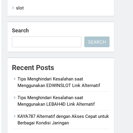
slot
Search
SEARCH
Recent Posts
Tips Menghindari Kesalahan saat
Menggunakan EDWINSLOT Link Alternatif
Tips Menghindari Kesalahan saat
Menggunakan LEBAH4D Link Alternatif
KAYA787 Alternatif dengan Akses Cepat untuk
Berbagai Kondisi Jaringan