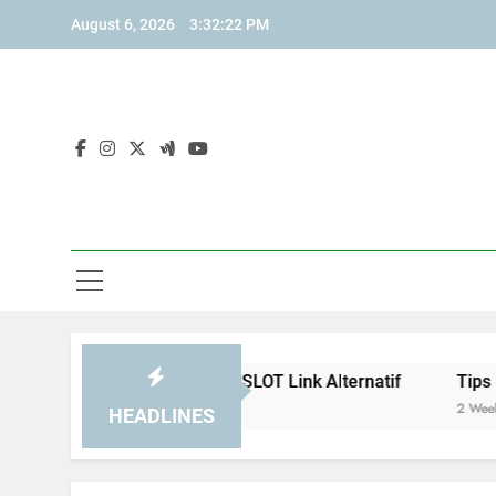
Skip
August 6, 2026
3:32:23 PM
to
content
Min
Temukan S
nggunakan EDWINSLOT Link Alternatif
Tips Menghindari
2 Weeks Ago
HEADLINES