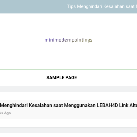
Tips Menghindari Kesalahan saat
KAYA787 Alternatif dengan Akses 
KAYA787 Alternatif dengan Desai
Tips Menghindari Kesalahan saat M
i Modern Paintings
Tips Menghindari Kesalahan saat
eni Lukisan Modern Yang Unik Di Mini Modern Paintings.
KAYA787 Alternatif dengan Akses 
SAMPLE PAGE
KAYA787 Alternatif dengan Desai
 Kesalahan saat Menggunakan LEBAH4D Link Alternatif