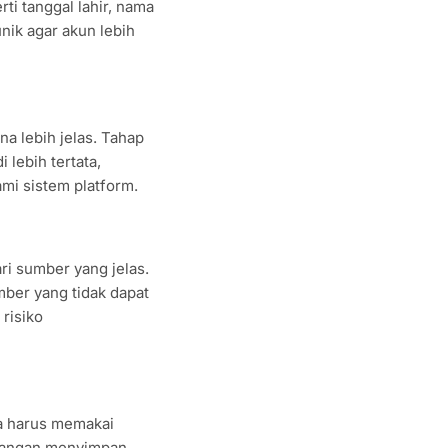
i tanggal lahir, nama
nik agar akun lebih
a lebih jelas. Tahap
lebih tertata,
i sistem platform.
ri sumber yang jelas.
ber yang tidak dapat
 risiko
ka harus memakai
. Jangan menyimpan