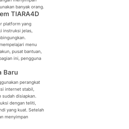
gunakan banyak orang.
tem TIARA4D
r platform yang
instruksi jelas,
mbingungkan.
 mempelajari menu
 akun, pusat bantuan,
agian ini, pengguna
a Baru
ggunakan perangkat
 internet stabil,
n sudah disiapkan.
ksi dengan teliti,
ndi yang kuat. Setelah
 dan menyimpan