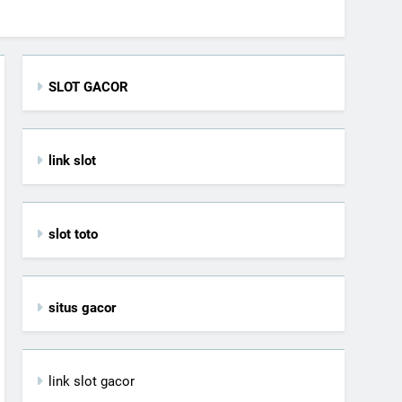
SLOT GACOR
link slot
slot toto
situs gacor
link slot gacor