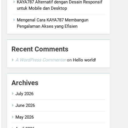
KAYA787 Alternatif dengan Desain Responsif
untuk Mobile dan Desktop
Mengenal Cara KAYA787 Membangun
Pengalaman Akses yang Efisien
Recent Comments
A WordPress Commenter
on
Hello world!
Archives
July 2026
June 2026
May 2026