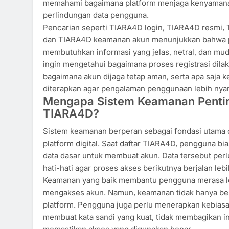
memahami bagaimana platform menjaga kenyaman
perlindungan data pengguna.
Pencarian seperti TIARA4D login, TIARA4D resmi, T
dan TIARA4D keamanan akun menunjukkan bahwa
membutuhkan informasi yang jelas, netral, dan mu
ingin mengetahui bagaimana proses registrasi dila
bagaimana akun dijaga tetap aman, serta apa saja k
diterapkan agar pengalaman penggunaan lebih nya
Mengapa Sistem Keamanan Pentin
TIARA4D?
Sistem keamanan berperan sebagai fondasi utama
platform digital. Saat daftar TIARA4D, pengguna 
data dasar untuk membuat akun. Data tersebut perl
hati-hati agar proses akses berikutnya berjalan lebih
Keamanan yang baik membantu pengguna merasa le
mengakses akun. Namun, keamanan tidak hanya be
platform. Pengguna juga perlu menerapkan kebiasa
membuat kata sandi yang kuat, tidak membagikan in