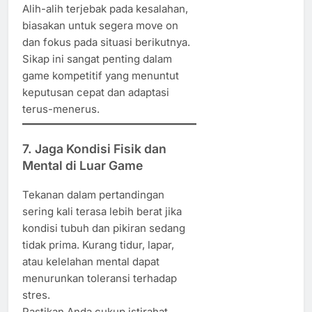
Alih-alih terjebak pada kesalahan,
biasakan untuk segera move on
dan fokus pada situasi berikutnya.
Sikap ini sangat penting dalam
game kompetitif yang menuntut
keputusan cepat dan adaptasi
terus-menerus.
7. Jaga Kondisi Fisik dan
Mental di Luar Game
Tekanan dalam pertandingan
sering kali terasa lebih berat jika
kondisi tubuh dan pikiran sedang
tidak prima. Kurang tidur, lapar,
atau kelelahan mental dapat
menurunkan toleransi terhadap
stres.
Pastikan Anda cukup istirahat,