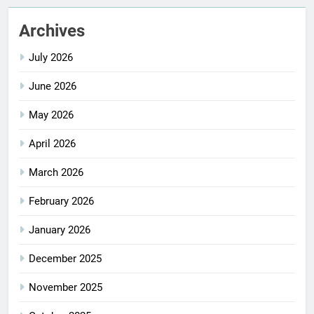
Archives
July 2026
June 2026
May 2026
April 2026
March 2026
February 2026
January 2026
December 2025
November 2025