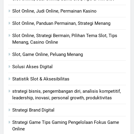
Slot Online, Judi Online, Permainan Kasino
Slot Online, Panduan Permainan, Strategi Menang
Slot Online, Strategi Bermain, Pilihan Tema Slot, Tips
Menang, Casino Online
Slot, Game Online, Peluang Menang
Solusi Akses Digital
Statistik Slot & Aksesibilitas
strategi bisnis, pengembangan diri, analisis kompetitif,
leadership, inovasi, personal growth, produktivitas
Strategi Brand Digital
Strategi Game Tips Gaming Pengelolaan Fokus Game
Online