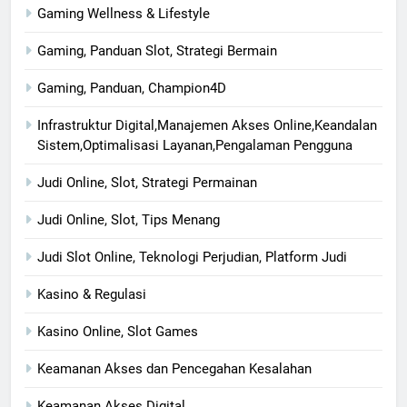
Gaming Wellness & Lifestyle
Gaming, Panduan Slot, Strategi Bermain
Gaming, Panduan, Champion4D
Infrastruktur Digital,Manajemen Akses Online,Keandalan
Sistem,Optimalisasi Layanan,Pengalaman Pengguna
Judi Online, Slot, Strategi Permainan
Judi Online, Slot, Tips Menang
Judi Slot Online, Teknologi Perjudian, Platform Judi
Kasino & Regulasi
Kasino Online, Slot Games
Keamanan Akses dan Pencegahan Kesalahan
Keamanan Akses Digital