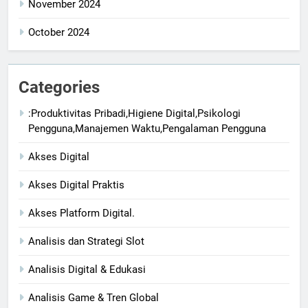
November 2024
October 2024
Categories
:Produktivitas Pribadi,Higiene Digital,Psikologi
Pengguna,Manajemen Waktu,Pengalaman Pengguna
Akses Digital
Akses Digital Praktis
Akses Platform Digital.
Analisis dan Strategi Slot
Analisis Digital & Edukasi
Analisis Game & Tren Global