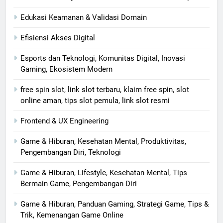
Edukasi Keamanan & Validasi Domain
Efisiensi Akses Digital
Esports dan Teknologi, Komunitas Digital, Inovasi
Gaming, Ekosistem Modern
free spin slot, link slot terbaru, klaim free spin, slot
online aman, tips slot pemula, link slot resmi
Frontend & UX Engineering
Game & Hiburan, Kesehatan Mental, Produktivitas,
Pengembangan Diri, Teknologi
Game & Hiburan, Lifestyle, Kesehatan Mental, Tips
Bermain Game, Pengembangan Diri
Game & Hiburan, Panduan Gaming, Strategi Game, Tips &
Trik, Kemenangan Game Online