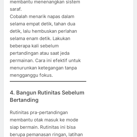
membantu menenangkan sistem
saraf.
Cobalah menarik napas dalam
selama empat detik, tahan dua
detik, lalu hembuskan perlahan
selama enam detik. Lakukan
beberapa kali sebelum
pertandingan atau saat jeda
permainan. Cara ini efektif untuk
menurunkan ketegangan tanpa
mengganggu fokus.
4. Bangun Rutinitas Sebelum
Bertanding
Rutinitas pra-pertandingan
membantu otak masuk ke mode
siap bermain. Rutinitas ini bisa
berupa pemanasan ringan, latihan