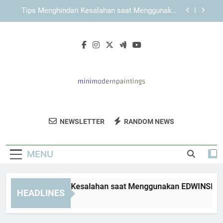
Skip
KAYA787 Alternatif dengan Akses Cepat untuk
to
Berbagai Kondisi Jaringan
content
KAYA787 Alternatif dengan Desain Responsif
untuk Mobile dan Desktop
Tips Menghindari Kesalahan saat Menggunakan
EDWINSLOT Link Alternatif
Tips Menghindari Kesalahan saat Menggunakan
LEBAH4D Link Alternatif
KAYA787 Alternatif dengan Akses Cepat untuk
Berbagai Kondisi Jaringan
Mini Modern
Temukan Seni Lukisan Modern Yang Unik Di
KAYA787 Alternatif dengan Desain Responsif
NEWSLETTER
RANDOM NEWS
Paintings
untuk Mobile dan Desktop
Mini Modern Paintings.
MENU
ps Menghindari Kesalahan saat Menggunakan EDWINSLOT Link
HEADLINES
Weeks Ago