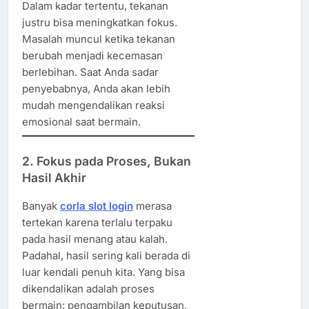
Dalam kadar tertentu, tekanan
justru bisa meningkatkan fokus.
Masalah muncul ketika tekanan
berubah menjadi kecemasan
berlebihan. Saat Anda sadar
penyebabnya, Anda akan lebih
mudah mengendalikan reaksi
emosional saat bermain.
2. Fokus pada Proses, Bukan
Hasil Akhir
Banyak
corla slot login
merasa
tertekan karena terlalu terpaku
pada hasil menang atau kalah.
Padahal, hasil sering kali berada di
luar kendali penuh kita. Yang bisa
dikendalikan adalah proses
bermain: pengambilan keputusan,