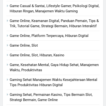
Game Casual & Santai, Lifestyle Gamer, Psikologi Digital,
Hiburan Ringan, Manajemen Waktu Gaming
Game Online, Keamanan Digital, Panduan Pemain, Tips &
Trik, Tutorial Game, Strategi Bermain, Hiburan Interaktif
Game Online, Platform Terpercaya, Hiburan Digital
Game Online, Slot
Game Online, Slot, Hiburan, Kasino
Game, Kesehatan Mental, Gaya Hidup Sehat, Manajemen
Waktu, Produktivitas
Gaming Sehat Manajemen Waktu Kesejahteraan Mental
Tips Produktivitas Hiburan Digital
Gaming Sehat, Permainan Kasino, Tips Bermain Slot,
Strategi Bermain, Game Online