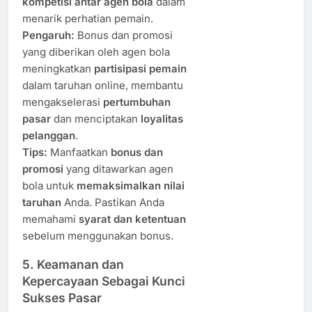
kompetisi antar agen bola
dalam
menarik perhatian pemain.
Pengaruh:
Bonus dan promosi
yang diberikan oleh agen bola
meningkatkan
partisipasi pemain
dalam taruhan online, membantu
mengakselerasi
pertumbuhan
pasar
dan menciptakan
loyalitas
pelanggan
.
Tips:
Manfaatkan
bonus dan
promosi
yang ditawarkan agen
bola untuk
memaksimalkan nilai
taruhan
Anda. Pastikan Anda
memahami
syarat dan ketentuan
sebelum menggunakan bonus.
5.
Keamanan dan
Kepercayaan Sebagai Kunci
Sukses Pasar