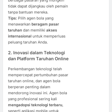
berbagai pasaran yang mungkin
tidak dapat dijangkau oleh pemain
tanpa bantuan mereka.
Tips:
Pilih agen bola yang
menawarkan
beragam pasar
taruhan
dan memiliki
akses
internasional
untuk memperluas
peluang taruhan Anda.
2.
Inovasi dalam Teknologi
dan Platform Taruhan Online
Perkembangan teknologi telah
mempercepat pertumbuhan pasar
taruhan online, dan agen bola
berperan penting dalam
mendorong inovasi ini. Agen bola
yang profesional sering kali
mengadopsi teknologi terbaru
,
seperti aplikasi mobile untuk