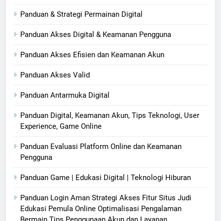
Panduan & Strategi Permainan Digital
Panduan Akses Digital & Keamanan Pengguna
Panduan Akses Efisien dan Keamanan Akun
Panduan Akses Valid
Panduan Antarmuka Digital
Panduan Digital, Keamanan Akun, Tips Teknologi, User
Experience, Game Online
Panduan Evaluasi Platform Online dan Keamanan
Pengguna
Panduan Game | Edukasi Digital | Teknologi Hiburan
Panduan Login Aman Strategi Akses Fitur Situs Judi
Edukasi Pemula Online Optimalisasi Pengalaman
Bermain Tips Penggunaan Akun dan Layanan