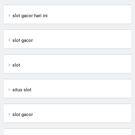
slot gacor hari ini
slot gacor
slot
situs slot
slot gacor