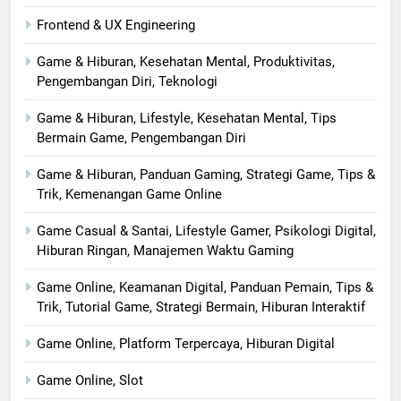
Frontend & UX Engineering
Game & Hiburan, Kesehatan Mental, Produktivitas,
Pengembangan Diri, Teknologi
Game & Hiburan, Lifestyle, Kesehatan Mental, Tips
Bermain Game, Pengembangan Diri
Game & Hiburan, Panduan Gaming, Strategi Game, Tips &
Trik, Kemenangan Game Online
Game Casual & Santai, Lifestyle Gamer, Psikologi Digital,
Hiburan Ringan, Manajemen Waktu Gaming
Game Online, Keamanan Digital, Panduan Pemain, Tips &
Trik, Tutorial Game, Strategi Bermain, Hiburan Interaktif
Game Online, Platform Terpercaya, Hiburan Digital
Game Online, Slot