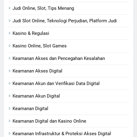
Judi Online, Slot, Tips Menang
Judi Slot Online, Teknologi Perjudian, Platform Judi
Kasino & Regulasi
Kasino Online, Slot Games
Keamanan Akses dan Pencegahan Kesalahan
Keamanan Akses Digital
Keamanan Akun dan Verifikasi Data Digital
Keamanan Akun Digital
Keamanan Digital
Keamanan Digital dan Kasino Online
Keamanan Infrastruktur & Proteksi Akses Digital