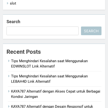
slot
Search
SEARCH
Recent Posts
Tips Menghindari Kesalahan saat Menggunakan
EDWINSLOT Link Alternatif
Tips Menghindari Kesalahan saat Menggunakan
LEBAH4D Link Alternatif
KAYA787 Alternatif dengan Akses Cepat untuk Berbagai
Kondisi Jaringan
KAYA787 Alternatif dengan Desain Responsif untuk