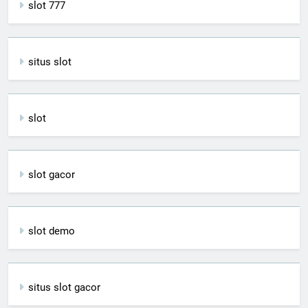
slot 777
situs slot
slot
slot gacor
slot demo
situs slot gacor