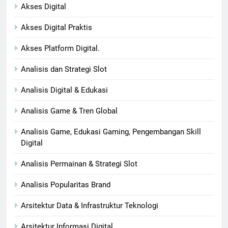
Akses Digital
Akses Digital Praktis
Akses Platform Digital.
Analisis dan Strategi Slot
Analisis Digital & Edukasi
Analisis Game & Tren Global
Analisis Game, Edukasi Gaming, Pengembangan Skill
Digital
Analisis Permainan & Strategi Slot
Analisis Popularitas Brand
Arsitektur Data & Infrastruktur Teknologi
Arsitektur Informasi Digital