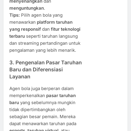
menyenangkan
dan
menguntungkan
.
Tips:
Pilih agen bola yang
menawarkan
platform taruhan
yang responsif
dan
fitur teknologi
terbaru
seperti taruhan langsung
dan streaming pertandingan untuk
pengalaman yang lebih menarik.
3.
Pengenalan Pasar Taruhan
Baru dan Diferensiasi
Layanan
Agen bola juga berperan dalam
memperkenalkan
pasar taruhan
baru
yang sebelumnya mungkin
tidak dipertimbangkan oleh
sebagian besar pemain. Mereka
dapat menawarkan taruhan pada
esports
,
taruhan virtual
, atau