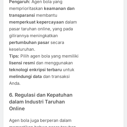
Pengaruh:
Agen bola yang
memprioritaskan
keamanan dan
transparansi
membantu
memperkuat kepercayaan
dalam
pasar taruhan online, yang pada
gilirannya meningkatkan
pertumbuhan pasar
secara
keseluruhan.
Tips:
Pilih agen bola yang memiliki
lisensi resmi
dan menggunakan
teknologi enkripsi terbaru
untuk
melindungi data
dan transaksi
Anda.
6.
Regulasi dan Kepatuhan
dalam Industri Taruhan
Online
Agen bola juga berperan dalam