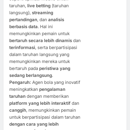
taruhan,
live betting
(taruhan
langsung),
streaming
pertandingan
, dan
analisis
berbasis data
. Hal ini
memungkinkan pemain untuk
bertaruh secara lebih dinamis
dan
terinformasi
, serta berpartisipasi
dalam taruhan langsung yang
memungkinkan mereka untuk
bertaruh pada
peristiwa yang
sedang berlangsung
.
Pengaruh:
Agen bola yang inovatif
meningkatkan
pengalaman
taruhan
dengan memberikan
platform yang lebih interaktif
dan
canggih
, memungkinkan pemain
untuk berpartisipasi dalam taruhan
dengan cara yang lebih