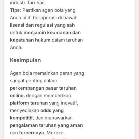
industri taruhan.
Tips:
Pastikan agen bola yang
Anda pilih beroperasi di bawah
lisensi dan regulasi yang sah
untuk
menjamin keamanan dan
kepatuhan hukum
dalam taruhan
Anda.
Kesimpulan
Agen bola memainkan peran yang
sangat penting dalam
perkembangan pasar taruhan
online
, dengan memberikan
platform taruhan
yang inovatif,
menyediakan
odds yang
kompetitif
, dan menawarkan
pengalaman taruhan yang aman
dan
terpercaya
. Mereka