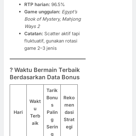
RTP harian:
96.5%
Game unggulan:
Egypt’s
Book of Mystery, Mahjong
Ways 2
Catatan:
Scatter aktif tapi
fluktuatif, gunakan rotasi
game 2–3 jenis
?
Waktu Bermain Terbaik
Berdasarkan Data Bonus
Tarik
Bonu
Reko
Wakt
s
men
u
Hari
Palin
dasi
Terb
g
Strat
aik
Serin
egi
g