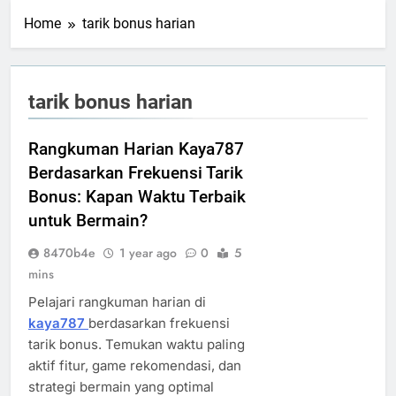
Home
tarik bonus harian
tarik bonus harian
Rangkuman Harian Kaya787
Berdasarkan Frekuensi Tarik
Bonus: Kapan Waktu Terbaik
untuk Bermain?
8470b4e
1 year ago
0
5
mins
Pelajari rangkuman harian di
kaya787
berdasarkan frekuensi
tarik bonus. Temukan waktu paling
aktif fitur, game rekomendasi, dan
strategi bermain yang optimal