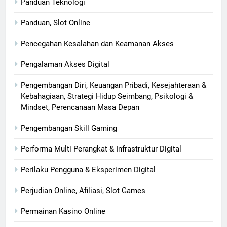
Panduan Teknologi
Panduan, Slot Online
Pencegahan Kesalahan dan Keamanan Akses
Pengalaman Akses Digital
Pengembangan Diri, Keuangan Pribadi, Kesejahteraan &
Kebahagiaan, Strategi Hidup Seimbang, Psikologi &
Mindset, Perencanaan Masa Depan
Pengembangan Skill Gaming
Performa Multi Perangkat & Infrastruktur Digital
Perilaku Pengguna & Eksperimen Digital
Perjudian Online, Afiliasi, Slot Games
Permainan Kasino Online