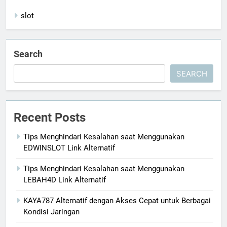
slot
Search
SEARCH
Recent Posts
Tips Menghindari Kesalahan saat Menggunakan
EDWINSLOT Link Alternatif
Tips Menghindari Kesalahan saat Menggunakan
LEBAH4D Link Alternatif
KAYA787 Alternatif dengan Akses Cepat untuk Berbagai
Kondisi Jaringan