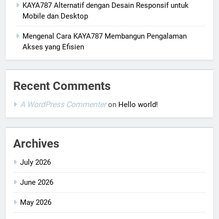
KAYA787 Alternatif dengan Desain Responsif untuk
Mobile dan Desktop
Mengenal Cara KAYA787 Membangun Pengalaman
Akses yang Efisien
Recent Comments
A WordPress Commenter
on
Hello world!
Archives
July 2026
June 2026
May 2026