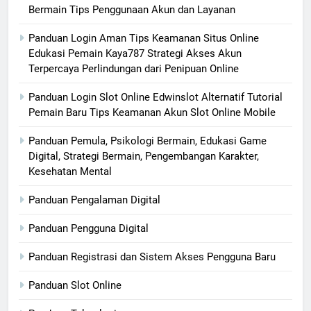
Bermain Tips Penggunaan Akun dan Layanan
Panduan Login Aman Tips Keamanan Situs Online
Edukasi Pemain Kaya787 Strategi Akses Akun
Terpercaya Perlindungan dari Penipuan Online
Panduan Login Slot Online Edwinslot Alternatif Tutorial
Pemain Baru Tips Keamanan Akun Slot Online Mobile
Panduan Pemula, Psikologi Bermain, Edukasi Game
Digital, Strategi Bermain, Pengembangan Karakter,
Kesehatan Mental
Panduan Pengalaman Digital
Panduan Pengguna Digital
Panduan Registrasi dan Sistem Akses Pengguna Baru
Panduan Slot Online