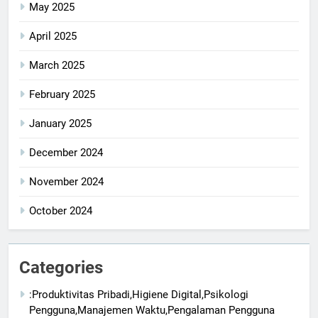
May 2025
April 2025
March 2025
February 2025
January 2025
December 2024
November 2024
October 2024
Categories
:Produktivitas Pribadi,Higiene Digital,Psikologi
Pengguna,Manajemen Waktu,Pengalaman Pengguna