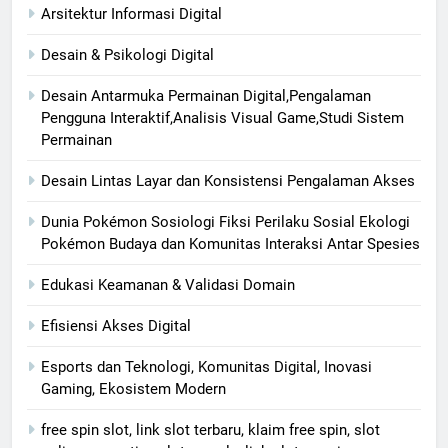
Arsitektur Informasi Digital
Desain & Psikologi Digital
Desain Antarmuka Permainan Digital,Pengalaman
Pengguna Interaktif,Analisis Visual Game,Studi Sistem
Permainan
Desain Lintas Layar dan Konsistensi Pengalaman Akses
Dunia Pokémon Sosiologi Fiksi Perilaku Sosial Ekologi
Pokémon Budaya dan Komunitas Interaksi Antar Spesies
Edukasi Keamanan & Validasi Domain
Efisiensi Akses Digital
Esports dan Teknologi, Komunitas Digital, Inovasi
Gaming, Ekosistem Modern
free spin slot, link slot terbaru, klaim free spin, slot