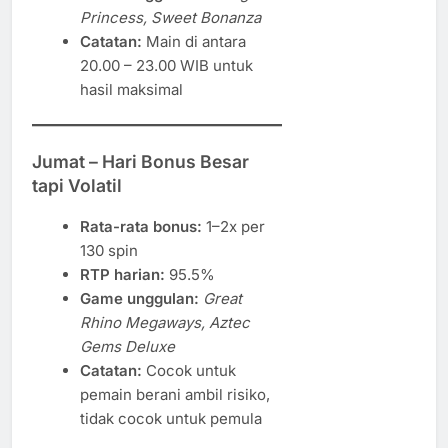
Princess, Sweet Bonanza
Catatan:
Main di antara
20.00 – 23.00 WIB untuk
hasil maksimal
Jumat – Hari Bonus Besar
tapi Volatil
Rata-rata bonus:
1–2x per
130 spin
RTP harian:
95.5%
Game unggulan:
Great
Rhino Megaways, Aztec
Gems Deluxe
Catatan:
Cocok untuk
pemain berani ambil risiko,
tidak cocok untuk pemula