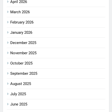
April 2026
March 2026
February 2026
January 2026
December 2025
November 2025
October 2025
September 2025
August 2025
July 2025
June 2025