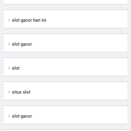
slot gacor hari ini
slot gacor
slot
situs slot
slot gacor