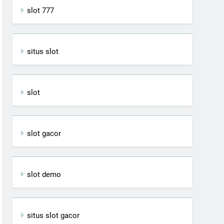
slot 777
situs slot
slot
slot gacor
slot demo
situs slot gacor