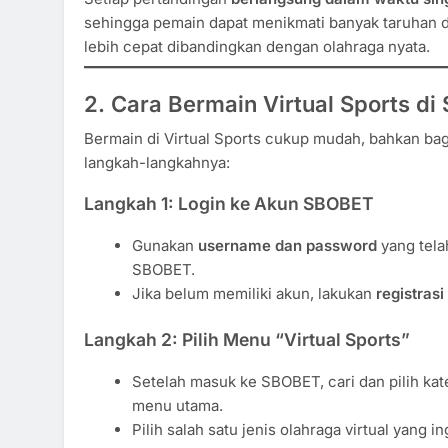
sehingga pemain dapat menikmati banyak taruhan 
lebih cepat dibandingkan dengan olahraga nyata.
2. Cara Bermain Virtual Sports d
Bermain di Virtual Sports cukup mudah, bahkan bag
langkah-langkahnya:
Langkah 1: Login ke Akun SBOBET
Gunakan
username dan password
yang telah
SBOBET.
Jika belum memiliki akun, lakukan
registrasi
Langkah 2: Pilih Menu “Virtual Sports”
Setelah masuk ke SBOBET, cari dan pilih kat
menu utama.
Pilih salah satu jenis olahraga virtual yang 