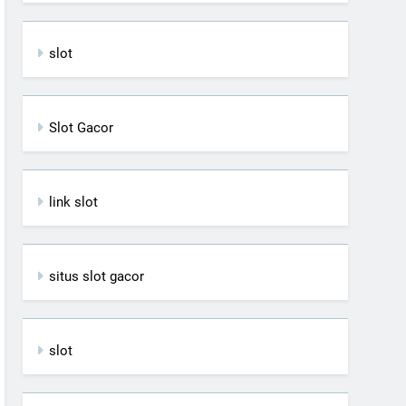
slot
Slot Gacor
link slot
situs slot gacor
slot