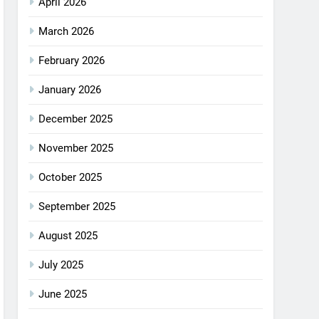
April 2026
March 2026
February 2026
January 2026
December 2025
November 2025
October 2025
September 2025
August 2025
July 2025
June 2025