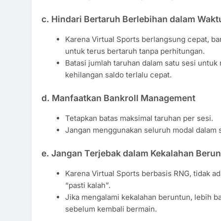
c. Hindari Bertaruh Berlebihan dalam Wakt
Karena Virtual Sports berlangsung cepat, b
untuk terus bertaruh tanpa perhitungan.
Batasi jumlah taruhan dalam satu sesi untuk
kehilangan saldo terlalu cepat.
d. Manfaatkan Bankroll Management
Tetapkan batas maksimal taruhan per sesi.
Jangan menggunakan seluruh modal dalam sa
e. Jangan Terjebak dalam Kekalahan Beru
Karena Virtual Sports berbasis RNG, tidak a
“pasti kalah”.
Jika mengalami kekalahan beruntun, lebih bai
sebelum kembali bermain.