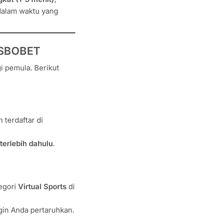
dalam waktu yang
i SBOBET
i pemula. Berikut
 terdaftar di
 terlebih dahulu
.
egori
Virtual Sports
di
ingin Anda pertaruhkan.