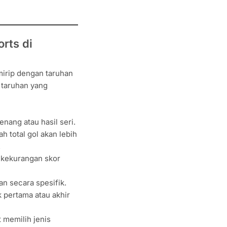
rts di
mirip dengan taruhan
 taruhan yang
nang atau hasil seri.
 total gol akan lebih
.
 kekurangan skor
n secara spesifik.
k pertama atau akhir
 memilih jenis