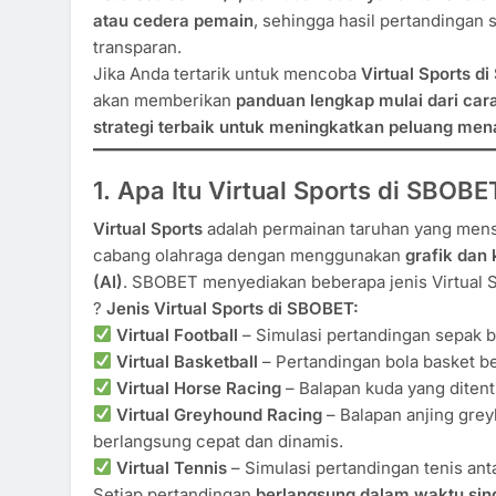
atau cedera pemain
, sehingga hasil pertandingan 
transparan.
Jika Anda tertarik untuk mencoba
Virtual Sports d
akan memberikan
panduan lengkap mulai dari car
strategi terbaik untuk meningkatkan peluang me
1. Apa Itu Virtual Sports di SBOBE
Virtual Sports
adalah permainan taruhan yang mens
cabang olahraga dengan menggunakan
grafik dan
(AI)
. SBOBET menyediakan beberapa jenis Virtual S
?
Jenis Virtual Sports di SBOBET:
Virtual Football
– Simulasi pertandingan sepak bol
Virtual Basketball
– Pertandingan bola basket be
Virtual Horse Racing
– Balapan kuda yang diten
Virtual Greyhound Racing
– Balapan anjing gre
berlangsung cepat dan dinamis.
Virtual Tennis
– Simulasi pertandingan tenis ant
Setiap pertandingan
berlangsung dalam waktu sing