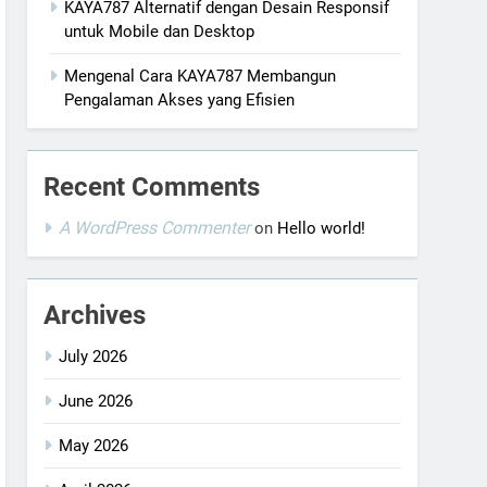
KAYA787 Alternatif dengan Desain Responsif
untuk Mobile dan Desktop
Mengenal Cara KAYA787 Membangun
Pengalaman Akses yang Efisien
Recent Comments
A WordPress Commenter
on
Hello world!
Archives
July 2026
June 2026
May 2026