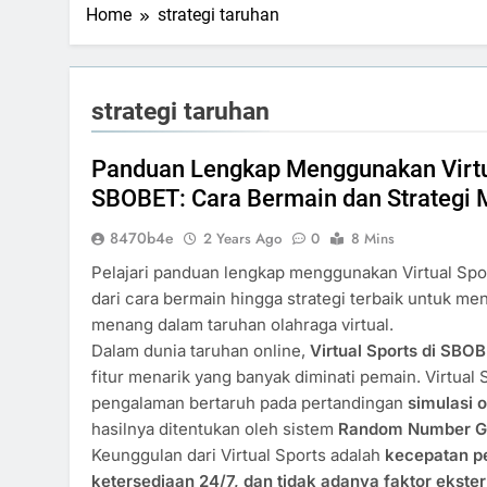
Home
strategi taruhan
strategi taruhan
Panduan Lengkap Menggunakan Virtua
SBOBET: Cara Bermain dan Strategi
8470b4e
2 Years Ago
0
8 Mins
Pelajari panduan lengkap menggunakan Virtual Spo
dari cara bermain hingga strategi terbaik untuk me
menang dalam taruhan olahraga virtual.
Dalam dunia taruhan online,
Virtual Sports di SBO
fitur menarik yang banyak diminati pemain. Virtua
pengalaman bertaruh pada pertandingan
simulasi 
hasilnya ditentukan oleh sistem
Random Number Ge
Keunggulan dari Virtual Sports adalah
kecepatan p
ketersediaan 24/7, dan tidak adanya faktor ekster