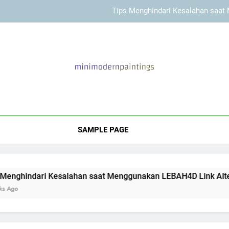
Tips Menghindari Kesalahan saat
KAYA787 Alternatif dengan Akses 
KAYA787 Alternatif dengan Desai
Tips Menghindari Kesalahan saat M
i Modern Paintings
Tips Menghindari Kesalahan saat
eni Lukisan Modern Yang Unik Di Mini Modern Paintings.
KAYA787 Alternatif dengan Akses 
SAMPLE PAGE
KAYA787 Alternatif dengan Desai
ari Kesalahan saat Menggunakan LEBAH4D Link Alternatif