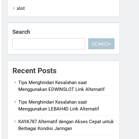
slot
Search
SEARCH
Recent Posts
Tips Menghindari Kesalahan saat
Menggunakan EDWINSLOT Link Alternatif
Tips Menghindari Kesalahan saat
Menggunakan LEBAH4D Link Alternatif
KAYA787 Alternatif dengan Akses Cepat untuk
Berbagai Kondisi Jaringan