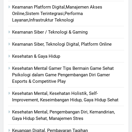
Keamanan Platform Digital,Manajemen Akses
Online,Sistem Terintegrasi,Performa
Layanan,Infrastruktur Teknologi
Keamanan Siber / Teknologi & Gaming
Keamanan Siber, Teknologi Digital, Platform Online
Kesehatan & Gaya Hidup
Kesehatan Mental Gamer Tips Bermain Game Sehat
Psikologi dalam Game Pengembangan Diri Gamer
Esports & Competitive Play
Kesehatan Mental, Kesehatan Holistik, Self-
Improvement, Keseimbangan Hidup, Gaya Hidup Sehat
Kesehatan Mental, Pengembangan Diri, Kemandirian,
Gaya Hidup Sehat, Manajemen Stres
Keuangan Digital, Pembayaran Tagihan