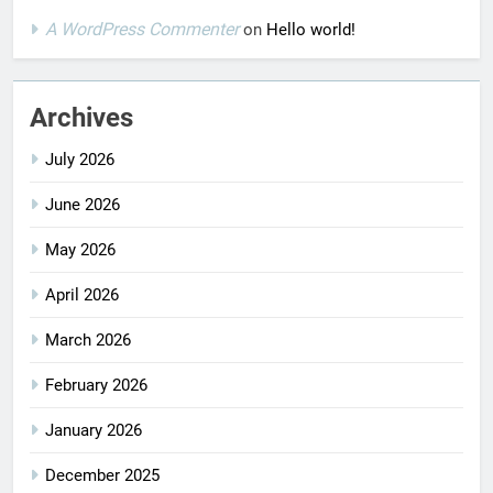
A WordPress Commenter
on
Hello world!
Archives
July 2026
June 2026
May 2026
April 2026
March 2026
February 2026
January 2026
December 2025