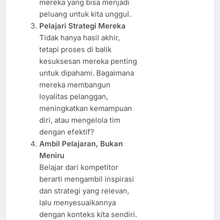
mereka yang bisa menjadi
peluang untuk kita unggul.
Pelajari Strategi Mereka
Tidak hanya hasil akhir,
tetapi proses di balik
kesuksesan mereka penting
untuk dipahami. Bagaimana
mereka membangun
loyalitas pelanggan,
meningkatkan kemampuan
diri, atau mengelola tim
dengan efektif?
Ambil Pelajaran, Bukan
Meniru
Belajar dari kompetitor
berarti mengambil inspirasi
dan strategi yang relevan,
lalu menyesuaikannya
dengan konteks kita sendiri.