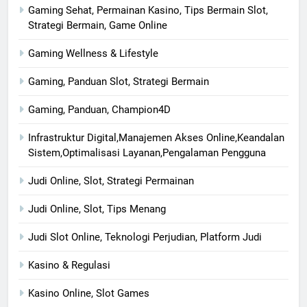
Gaming Sehat, Permainan Kasino, Tips Bermain Slot,
Strategi Bermain, Game Online
Gaming Wellness & Lifestyle
Gaming, Panduan Slot, Strategi Bermain
Gaming, Panduan, Champion4D
Infrastruktur Digital,Manajemen Akses Online,Keandalan
Sistem,Optimalisasi Layanan,Pengalaman Pengguna
Judi Online, Slot, Strategi Permainan
Judi Online, Slot, Tips Menang
Judi Slot Online, Teknologi Perjudian, Platform Judi
Kasino & Regulasi
Kasino Online, Slot Games