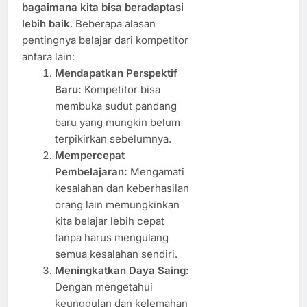
bagaimana kita bisa beradaptasi
lebih baik
. Beberapa alasan
pentingnya belajar dari kompetitor
antara lain:
Mendapatkan Perspektif
Baru:
Kompetitor bisa
membuka sudut pandang
baru yang mungkin belum
terpikirkan sebelumnya.
Mempercepat
Pembelajaran:
Mengamati
kesalahan dan keberhasilan
orang lain memungkinkan
kita belajar lebih cepat
tanpa harus mengulang
semua kesalahan sendiri.
Meningkatkan Daya Saing:
Dengan mengetahui
keunggulan dan kelemahan