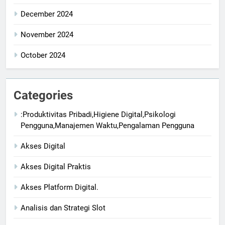
December 2024
November 2024
October 2024
Categories
:Produktivitas Pribadi,Higiene Digital,Psikologi
Pengguna,Manajemen Waktu,Pengalaman Pengguna
Akses Digital
Akses Digital Praktis
Akses Platform Digital.
Analisis dan Strategi Slot