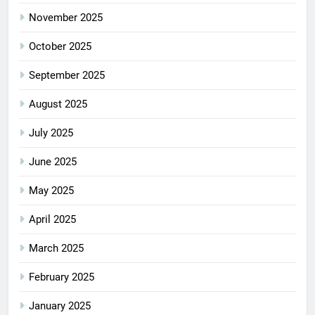
November 2025
October 2025
September 2025
August 2025
July 2025
June 2025
May 2025
April 2025
March 2025
February 2025
January 2025