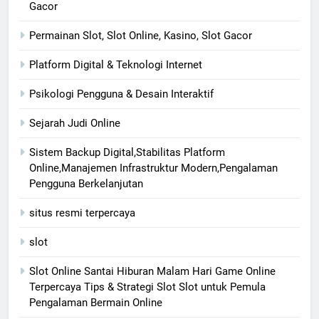
Gacor
Permainan Slot, Slot Online, Kasino, Slot Gacor
Platform Digital & Teknologi Internet
Psikologi Pengguna & Desain Interaktif
Sejarah Judi Online
Sistem Backup Digital,Stabilitas Platform
Online,Manajemen Infrastruktur Modern,Pengalaman
Pengguna Berkelanjutan
situs resmi terpercaya
slot
Slot Online Santai Hiburan Malam Hari Game Online
Terpercaya Tips & Strategi Slot Slot untuk Pemula
Pengalaman Bermain Online