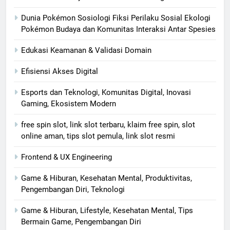
Dunia Pokémon Sosiologi Fiksi Perilaku Sosial Ekologi
Pokémon Budaya dan Komunitas Interaksi Antar Spesies
Edukasi Keamanan & Validasi Domain
Efisiensi Akses Digital
Esports dan Teknologi, Komunitas Digital, Inovasi
Gaming, Ekosistem Modern
free spin slot, link slot terbaru, klaim free spin, slot
online aman, tips slot pemula, link slot resmi
Frontend & UX Engineering
Game & Hiburan, Kesehatan Mental, Produktivitas,
Pengembangan Diri, Teknologi
Game & Hiburan, Lifestyle, Kesehatan Mental, Tips
Bermain Game, Pengembangan Diri