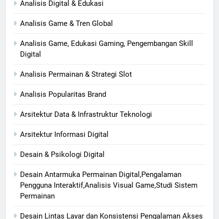
Analisis Digital & Edukasi
Analisis Game & Tren Global
Analisis Game, Edukasi Gaming, Pengembangan Skill
Digital
Analisis Permainan & Strategi Slot
Analisis Popularitas Brand
Arsitektur Data & Infrastruktur Teknologi
Arsitektur Informasi Digital
Desain & Psikologi Digital
Desain Antarmuka Permainan Digital,Pengalaman
Pengguna Interaktif,Analisis Visual Game,Studi Sistem
Permainan
Desain Lintas Layar dan Konsistensi Pengalaman Akses