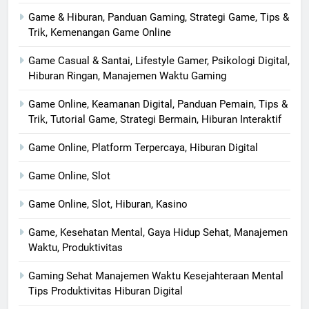
Game & Hiburan, Panduan Gaming, Strategi Game, Tips &
Trik, Kemenangan Game Online
Game Casual & Santai, Lifestyle Gamer, Psikologi Digital,
Hiburan Ringan, Manajemen Waktu Gaming
Game Online, Keamanan Digital, Panduan Pemain, Tips &
Trik, Tutorial Game, Strategi Bermain, Hiburan Interaktif
Game Online, Platform Terpercaya, Hiburan Digital
Game Online, Slot
Game Online, Slot, Hiburan, Kasino
Game, Kesehatan Mental, Gaya Hidup Sehat, Manajemen
Waktu, Produktivitas
Gaming Sehat Manajemen Waktu Kesejahteraan Mental
Tips Produktivitas Hiburan Digital