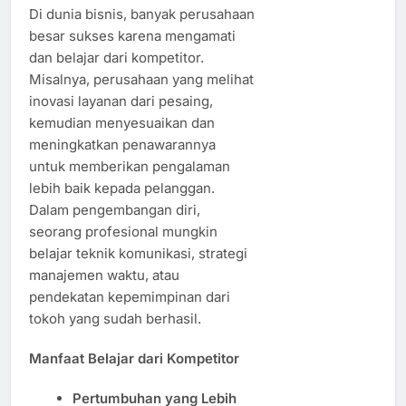
Di dunia bisnis, banyak perusahaan
besar sukses karena mengamati
dan belajar dari kompetitor.
Misalnya, perusahaan yang melihat
inovasi layanan dari pesaing,
kemudian menyesuaikan dan
meningkatkan penawarannya
untuk memberikan pengalaman
lebih baik kepada pelanggan.
Dalam pengembangan diri,
seorang profesional mungkin
belajar teknik komunikasi, strategi
manajemen waktu, atau
pendekatan kepemimpinan dari
tokoh yang sudah berhasil.
Manfaat Belajar dari Kompetitor
Pertumbuhan yang Lebih