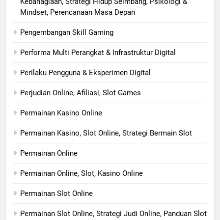
Kebahagiaan, Strategi Hidup Seimbang, Psikologi &
Mindset, Perencanaan Masa Depan
Pengembangan Skill Gaming
Performa Multi Perangkat & Infrastruktur Digital
Perilaku Pengguna & Eksperimen Digital
Perjudian Online, Afiliasi, Slot Games
Permainan Kasino Online
Permainan Kasino, Slot Online, Strategi Bermain Slot
Permainan Online
Permainan Online, Slot, Kasino Online
Permainan Slot Online
Permainan Slot Online, Strategi Judi Online, Panduan Slot