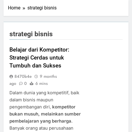
Home
strategi bisnis
strategi bisnis
Belajar dari Kompetitor:
Strategi Cerdas untuk
Tumbuh dan Sukses
8470b4e
9 months
ago
0
6 mins
Dalam dunia yang kompetitif, baik
dalam bisnis maupun
pengembangan diri,
kompetitor
bukan musuh, melainkan sumber
pembelajaran yang berharga
.
Banyak orang atau perusahaan