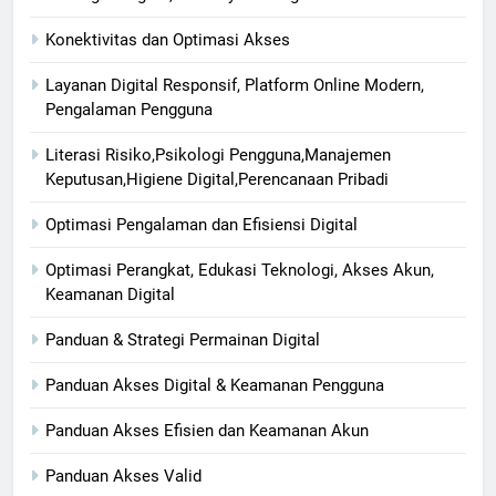
Konektivitas dan Optimasi Akses
Layanan Digital Responsif, Platform Online Modern,
Pengalaman Pengguna
Literasi Risiko,Psikologi Pengguna,Manajemen
Keputusan,Higiene Digital,Perencanaan Pribadi
Optimasi Pengalaman dan Efisiensi Digital
Optimasi Perangkat, Edukasi Teknologi, Akses Akun,
Keamanan Digital
Panduan & Strategi Permainan Digital
Panduan Akses Digital & Keamanan Pengguna
Panduan Akses Efisien dan Keamanan Akun
Panduan Akses Valid