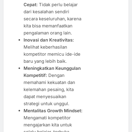
Cepat:
Tidak perlu belajar
dari kesalahan sendiri
secara keseluruhan, karena
kita bisa memanfaatkan
pengalaman orang lain.
Inovasi dan Kreativitas:
Melihat keberhasilan
kompetitor memicu ide-ide
baru yang lebih baik.
Meningkatkan Keunggulan
Kompetitif:
Dengan
memahami kekuatan dan
kelemahan pesaing, kita
dapat menyesuaikan
strategi untuk unggul.
Mentalitas Growth Mindset:
Mengamati kompetitor
mengajarkan kita untuk
selalu belajar, terbuka