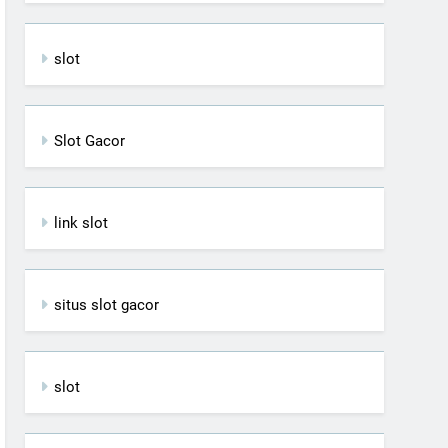
slot
Slot Gacor
link slot
situs slot gacor
slot