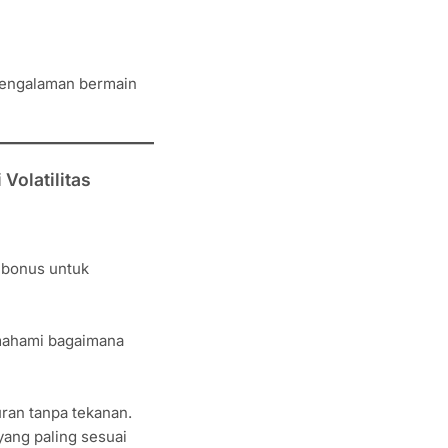
pengalaman bermain
Volatilitas
r bonus untuk
mahami bagaimana
ran tanpa tekanan.
yang paling sesuai