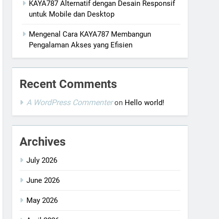
KAYA787 Alternatif dengan Desain Responsif
untuk Mobile dan Desktop
Mengenal Cara KAYA787 Membangun
Pengalaman Akses yang Efisien
Recent Comments
A WordPress Commenter
on
Hello world!
Archives
July 2026
June 2026
May 2026