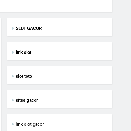
SLOT GACOR
link slot
slot toto
situs gacor
link slot gacor