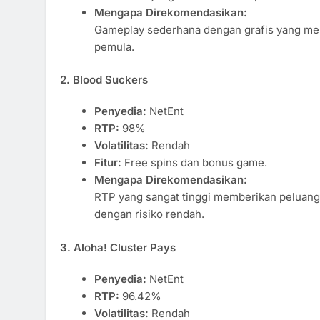
Mengapa Direkomendasikan:
Gameplay sederhana dengan grafis yang me
pemula.
2. Blood Suckers
Penyedia:
NetEnt
RTP:
98%
Volatilitas:
Rendah
Fitur:
Free spins dan bonus game.
Mengapa Direkomendasikan:
RTP yang sangat tinggi memberikan peluan
dengan risiko rendah.
3. Aloha! Cluster Pays
Penyedia:
NetEnt
RTP:
96.42%
Volatilitas:
Rendah