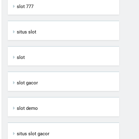
slot 777
situs slot
slot
slot gacor
slot demo
situs slot gacor