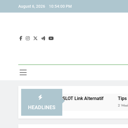
Skip
August 6, 2026
10:54:01 PM
to
content
Min
Temukan S
Menggunakan EDWINSLOT Link Alternatif
Tips Menghinda
2 Weeks Ago
HEADLINES