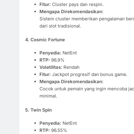
Fitur:
Cluster pays dan respin.
Mengapa Direkomendasikan:
Sistem cluster memberikan pengalaman ber
dari slot tradisional.
4. Cosmic Fortune
Penyedia:
NetEnt
RTP:
96.9%
Volatilitas:
Rendah
Fitur:
Jackpot progresif dan bonus game.
Mengapa Direkomendasikan:
Cocok untuk pemain yang ingin mencoba jac
minimal.
5. Twin Spin
Penyedia:
NetEnt
RTP:
96.55%