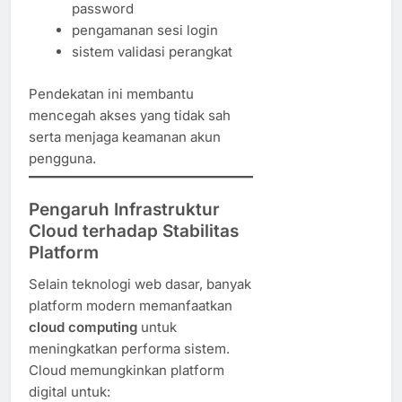
password
pengamanan sesi login
sistem validasi perangkat
Pendekatan ini membantu
mencegah akses yang tidak sah
serta menjaga keamanan akun
pengguna.
Pengaruh Infrastruktur
Cloud terhadap Stabilitas
Platform
Selain teknologi web dasar, banyak
platform modern memanfaatkan
cloud computing
untuk
meningkatkan performa sistem.
Cloud memungkinkan platform
digital untuk: