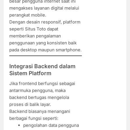
besar pengguna internet saat ini
mengakses layanan digital melalui
perangkat mobile.
Dengan desain responsif, platform
seperti Situs Toto dapat
memberikan pengalaman
penggunaan yang konsisten baik
pada desktop maupun smartphone.
Integrasi Backend dalam
Sistem Platform
Jika frontend berfungsi sebagai
antarmuka pengguna, maka
backend bertugas mengelola
proses di balik layar.
Backend biasanya menangani
berbagai fungsi seperti:
pengolahan data pengguna