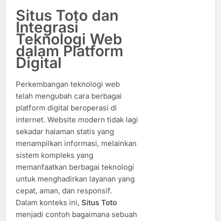
Situs Toto dan
Integrasi
Teknologi Web
dalam Platform
Digital
Perkembangan teknologi web
telah mengubah cara berbagai
platform digital beroperasi di
internet. Website modern tidak lagi
sekadar halaman statis yang
menampilkan informasi, melainkan
sistem kompleks yang
memanfaatkan berbagai teknologi
untuk menghadirkan layanan yang
cepat, aman, dan responsif.
Dalam konteks ini,
Situs Toto
menjadi contoh bagaimana sebuah