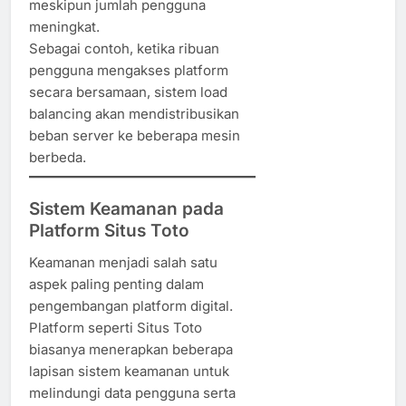
meskipun jumlah pengguna
meningkat.
Sebagai contoh, ketika ribuan
pengguna mengakses platform
secara bersamaan, sistem load
balancing akan mendistribusikan
beban server ke beberapa mesin
berbeda.
Sistem Keamanan pada
Platform Situs Toto
Keamanan menjadi salah satu
aspek paling penting dalam
pengembangan platform digital.
Platform seperti Situs Toto
biasanya menerapkan beberapa
lapisan sistem keamanan untuk
melindungi data pengguna serta