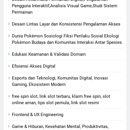
Pengguna Interaktif,Analisis Visual Game,Studi Sistem
Permainan
Desain Lintas Layar dan Konsistensi Pengalaman Akses
Dunia Pokémon Sosiologi Fiksi Perilaku Sosial Ekologi
Pokémon Budaya dan Komunitas Interaksi Antar Spesies
Edukasi Keamanan & Validasi Domain
Efisiensi Akses Digital
Esports dan Teknologi, Komunitas Digital, Inovasi
Gaming, Ekosistem Modern
free spin slot, link slot terbaru, klaim free spin, slot
online aman, tips slot pemula, link slot resmi
Frontend & UX Engineering
Game & Hiburan, Kesehatan Mental, Produktivitas,