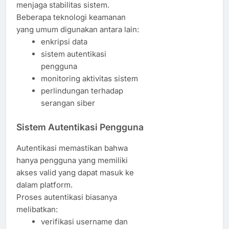
menjaga stabilitas sistem.
Beberapa teknologi keamanan
yang umum digunakan antara lain:
enkripsi data
sistem autentikasi
pengguna
monitoring aktivitas sistem
perlindungan terhadap
serangan siber
Sistem Autentikasi Pengguna
Autentikasi memastikan bahwa
hanya pengguna yang memiliki
akses valid yang dapat masuk ke
dalam platform.
Proses autentikasi biasanya
melibatkan:
verifikasi username dan