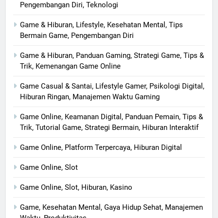
Pengembangan Diri, Teknologi
Game & Hiburan, Lifestyle, Kesehatan Mental, Tips
Bermain Game, Pengembangan Diri
Game & Hiburan, Panduan Gaming, Strategi Game, Tips &
Trik, Kemenangan Game Online
Game Casual & Santai, Lifestyle Gamer, Psikologi Digital,
Hiburan Ringan, Manajemen Waktu Gaming
Game Online, Keamanan Digital, Panduan Pemain, Tips &
Trik, Tutorial Game, Strategi Bermain, Hiburan Interaktif
Game Online, Platform Terpercaya, Hiburan Digital
Game Online, Slot
Game Online, Slot, Hiburan, Kasino
Game, Kesehatan Mental, Gaya Hidup Sehat, Manajemen