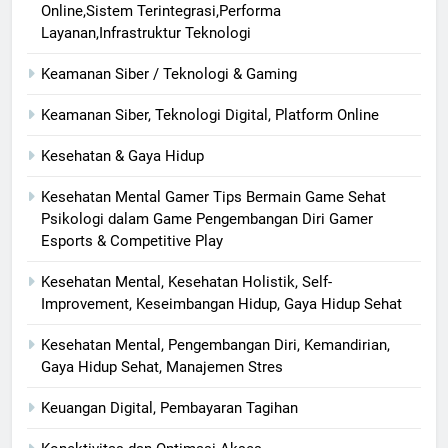
Online,Sistem Terintegrasi,Performa
Layanan,Infrastruktur Teknologi
Keamanan Siber / Teknologi & Gaming
Keamanan Siber, Teknologi Digital, Platform Online
Kesehatan & Gaya Hidup
Kesehatan Mental Gamer Tips Bermain Game Sehat
Psikologi dalam Game Pengembangan Diri Gamer
Esports & Competitive Play
Kesehatan Mental, Kesehatan Holistik, Self-
Improvement, Keseimbangan Hidup, Gaya Hidup Sehat
Kesehatan Mental, Pengembangan Diri, Kemandirian,
Gaya Hidup Sehat, Manajemen Stres
Keuangan Digital, Pembayaran Tagihan