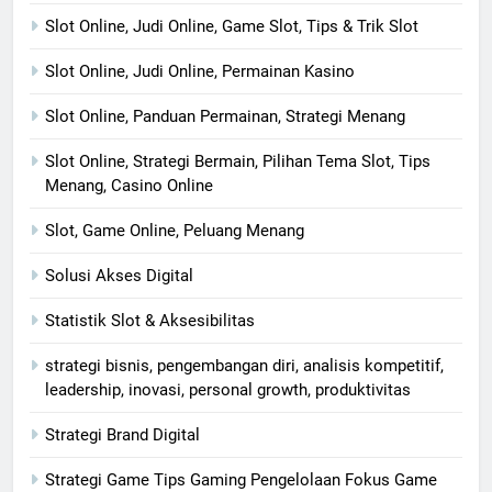
Slot Online, Judi Online, Game Slot, Tips & Trik Slot
Slot Online, Judi Online, Permainan Kasino
Slot Online, Panduan Permainan, Strategi Menang
Slot Online, Strategi Bermain, Pilihan Tema Slot, Tips
Menang, Casino Online
Slot, Game Online, Peluang Menang
Solusi Akses Digital
Statistik Slot & Aksesibilitas
strategi bisnis, pengembangan diri, analisis kompetitif,
leadership, inovasi, personal growth, produktivitas
Strategi Brand Digital
Strategi Game Tips Gaming Pengelolaan Fokus Game