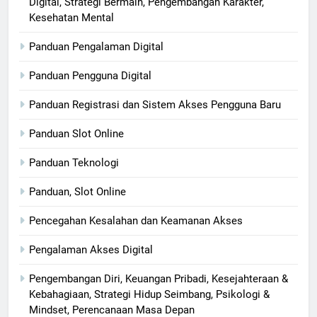
Digital, Strategi Bermain, Pengembangan Karakter,
Kesehatan Mental
Panduan Pengalaman Digital
Panduan Pengguna Digital
Panduan Registrasi dan Sistem Akses Pengguna Baru
Panduan Slot Online
Panduan Teknologi
Panduan, Slot Online
Pencegahan Kesalahan dan Keamanan Akses
Pengalaman Akses Digital
Pengembangan Diri, Keuangan Pribadi, Kesejahteraan &
Kebahagiaan, Strategi Hidup Seimbang, Psikologi &
Mindset, Perencanaan Masa Depan