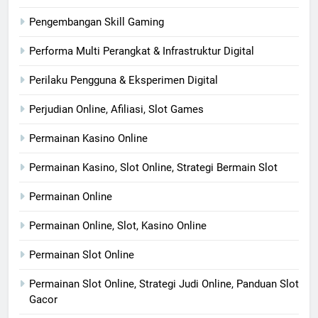
Pengembangan Skill Gaming
Performa Multi Perangkat & Infrastruktur Digital
Perilaku Pengguna & Eksperimen Digital
Perjudian Online, Afiliasi, Slot Games
Permainan Kasino Online
Permainan Kasino, Slot Online, Strategi Bermain Slot
Permainan Online
Permainan Online, Slot, Kasino Online
Permainan Slot Online
Permainan Slot Online, Strategi Judi Online, Panduan Slot
Gacor