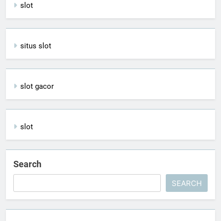
slot
situs slot
slot gacor
slot
Search
SEARCH