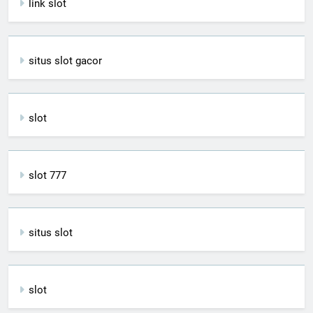
link slot
situs slot gacor
slot
slot 777
situs slot
slot