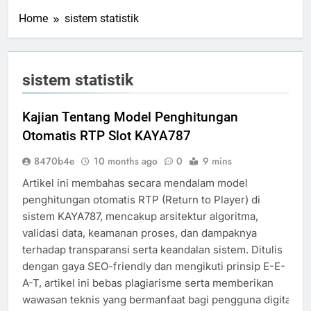
Home
sistem statistik
sistem statistik
Kajian Tentang Model Penghitungan
Otomatis RTP Slot KAYA787
8470b4e
10 months ago
0
9 mins
Artikel ini membahas secara mendalam model
penghitungan otomatis RTP (Return to Player) di
sistem KAYA787, mencakup arsitektur algoritma,
validasi data, keamanan proses, dan dampaknya
terhadap transparansi serta keandalan sistem. Ditulis
dengan gaya SEO-friendly dan mengikuti prinsip E-E-
A-T, artikel ini bebas plagiarisme serta memberikan
wawasan teknis yang bermanfaat bagi pengguna digital