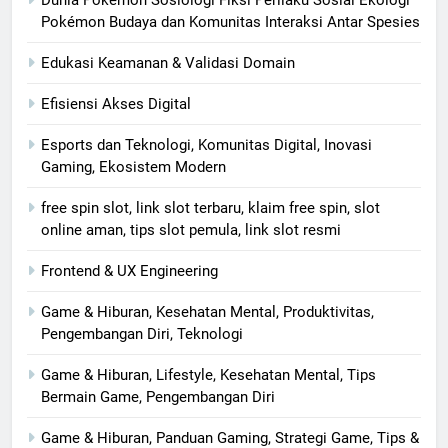
Dunia Pokémon Sosiologi Fiksi Perilaku Sosial Ekologi
Pokémon Budaya dan Komunitas Interaksi Antar Spesies
Edukasi Keamanan & Validasi Domain
Efisiensi Akses Digital
Esports dan Teknologi, Komunitas Digital, Inovasi
Gaming, Ekosistem Modern
free spin slot, link slot terbaru, klaim free spin, slot
online aman, tips slot pemula, link slot resmi
Frontend & UX Engineering
Game & Hiburan, Kesehatan Mental, Produktivitas,
Pengembangan Diri, Teknologi
Game & Hiburan, Lifestyle, Kesehatan Mental, Tips
Bermain Game, Pengembangan Diri
Game & Hiburan, Panduan Gaming, Strategi Game, Tips &