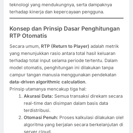
teknologi yang mendukungnya, serta dampaknya
terhadap kinerja dan kepercayaan pengguna.
Konsep dan Prinsip Dasar Penghitungan
RTP Otomatis
Secara umum,
RTP (Return to Player)
adalah metrik
yang menunjukkan rasio antara total hasil keluaran
terhadap total input selama periode tertentu. Dalam
model otomatis, penghitungan ini dilakukan tanpa
campur tangan manusia menggunakan pendekatan
data-driven algorithmic calculation
.
Prinsip utamanya mencakup tiga hal:
Akurasi Data:
Semua transaksi direkam secara
real-time dan disimpan dalam basis data
terdistribusi.
Otomasi Penuh:
Proses kalkulasi dilakukan oleh
algoritma yang berjalan secara berkelanjutan di
server cloud.