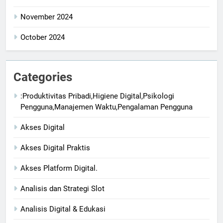
November 2024
October 2024
Categories
:Produktivitas Pribadi,Higiene Digital,Psikologi
Pengguna,Manajemen Waktu,Pengalaman Pengguna
Akses Digital
Akses Digital Praktis
Akses Platform Digital.
Analisis dan Strategi Slot
Analisis Digital & Edukasi