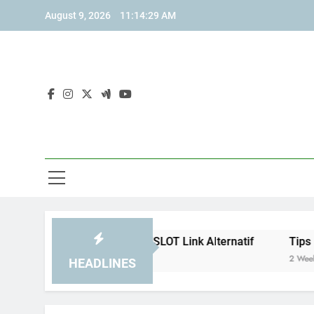
Skip
August 9, 2026
11:14:30 AM
to
content
Min
Temukan S
nggunakan EDWINSLOT Link Alternatif
Tips Menghindar
2 Weeks Ago
HEADLINES