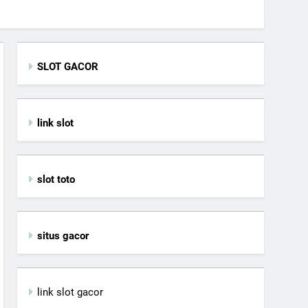
SLOT GACOR
link slot
slot toto
situs gacor
link slot gacor