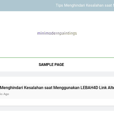
Tips Menghindari Kesalahan saat
KAYA787 Alternatif dengan Akses 
KAYA787 Alternatif dengan Desai
Tips Menghindari Kesalahan saat M
i Modern Paintings
Tips Menghindari Kesalahan saat
eni Lukisan Modern Yang Unik Di Mini Modern Paintings.
KAYA787 Alternatif dengan Akses 
SAMPLE PAGE
KAYA787 Alternatif dengan Desai
i Kesalahan saat Menggunakan LEBAH4D Link Alternatif