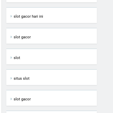
slot gacor hari ini
slot gacor
slot
situs slot
slot gacor