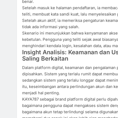
benar.
Setelah masuk ke halaman pendaftaran, ia membaca
teliti, membuat kata sandi kuat, lalu menyelesaikan 
Setelah akun aktif, ia memeriksa pengaturan keam
tidak ada informasi yang salah.
Skenario ini menunjukkan bahwa kenyamanan akses 
kebetulan. Pengguna yang teliti sejak awal biasany
menghindari kendala login, kesalahan data, atau m
Insight Analisis: Keamanan dan U
Saling Berkaitan
Dalam platform digital, keamanan dan pengalaman 
dipisahkan. Sistem yang terlalu rumit dapat memb
sedangkan sistem yang terlalu longgar dapat menim
itu, keseimbangan antara perlindungan akun dan 
menjadi hal penting.
KAYA787 sebagai brand platform digital perlu dipaha
bagaimana pengguna dapat mengakses sistem den
bagaimana akun tetap terlindungi selama digunaka