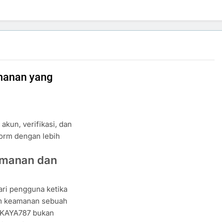
manan yang
kun, verifikasi, dan
orm dengan lebih
amanan dan
ari pengguna ketika
tem keamanan sebuah
r KAYA787 bukan