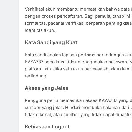
Verifikasi akun membantu memastikan bahwa data
dengan proses pendaftaran. Bagi pemula, tahap ini
formalitas, padahal verifikasi berperan penting da
identitas akun.
Kata Sandi yang Kuat
Kata sandi adalah lapisan pertama perlindungan a
KAYA787 sebaiknya tidak menggunakan password 
platform lain. Jika satu akun bermasalah, akun lain 
terlindungi.
Akses yang Jelas
Pengguna perlu memastikan akses KAYA787 yang di
sumber yang jelas. Hindari membuka halaman dari 
tidak dikenal, atau sumber yang tidak dapat dipast
Kebiasaan Logout