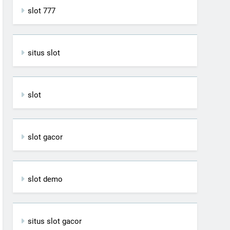
slot 777
situs slot
slot
slot gacor
slot demo
situs slot gacor