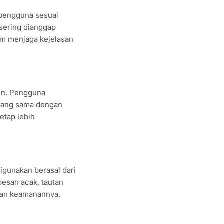
 pengguna sesuai
 sering dianggap
lam menjaga kejelasan
kun. Pengguna
yang sama dengan
tetap lebih
gunakan berasal dari
pesan acak, tautan
ikan keamanannya.