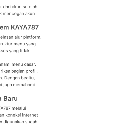
 dari akun setelah
tuk mencegah akun
tem KAYA787
lasan alur platform.
truktur menu yang
kses yang tidak
ahami menu dasar.
ksa bagian profil,
n. Dengan begitu,
api juga memahami
a Baru
YA787 melalui
an koneksi internet
kan digunakan sudah