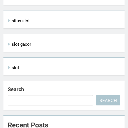
situs slot
slot gacor
slot
Search
SEARCH
Recent Posts