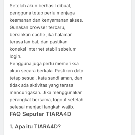
Setelah akun berhasil dibuat,
pengguna tetap perlu menjaga
keamanan dan kenyamanan akses.
Gunakan browser terbaru,
bersihkan cache jika halaman
terasa lambat, dan pastikan
koneksi internet stabil sebelum
login.
Pengguna juga perlu memeriksa
akun secara berkala. Pastikan data
tetap sesuai, kata sandi aman, dan
tidak ada aktivitas yang terasa
mencurigakan. Jika menggunakan
perangkat bersama, logout setelah
selesai menjadi langkah wajib.
FAQ Seputar TIARA4D
1. Apa itu TIARA4D?