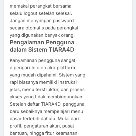
memakai perangkat bersama,
selalu logout setelah selesai.
Jangan menyimpan password
secara otomatis pada perangkat
yang digunakan banyak orang.
Pengalaman Pengguna
dalam Sistem TIARA4D
Kenyamanan pengguna sangat
dipengaruhi oleh alur platform
yang mudah dipahami. Sistem yang
rapi biasanya memiliki instruksi
jelas, menu terstruktur, dan proses
akses yang tidak membingungkan.
Setelah daftar TIARA4D, pengguna
baru sebaiknya mempelajari menu
dasar terlebih dahulu. Mulai dari
profil, pengaturan akun, pusat
bantuan, hingga fitur keamanan.