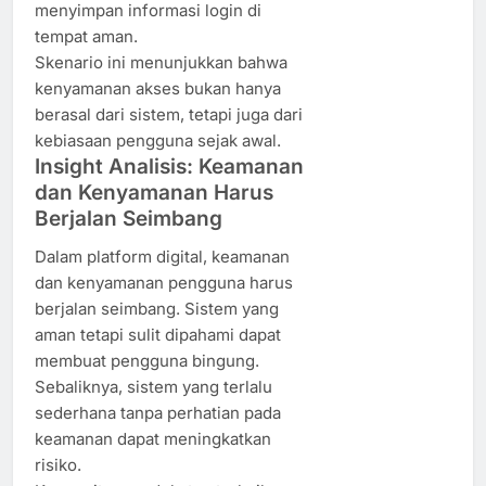
menyimpan informasi login di
tempat aman.
Skenario ini menunjukkan bahwa
kenyamanan akses bukan hanya
berasal dari sistem, tetapi juga dari
kebiasaan pengguna sejak awal.
Insight Analisis: Keamanan
dan Kenyamanan Harus
Berjalan Seimbang
Dalam platform digital, keamanan
dan kenyamanan pengguna harus
berjalan seimbang. Sistem yang
aman tetapi sulit dipahami dapat
membuat pengguna bingung.
Sebaliknya, sistem yang terlalu
sederhana tanpa perhatian pada
keamanan dapat meningkatkan
risiko.