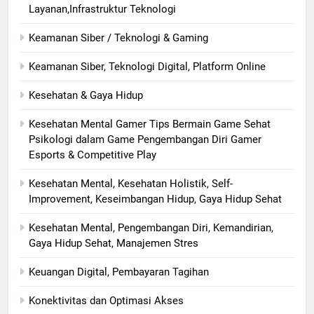
Layanan,Infrastruktur Teknologi
Keamanan Siber / Teknologi & Gaming
Keamanan Siber, Teknologi Digital, Platform Online
Kesehatan & Gaya Hidup
Kesehatan Mental Gamer Tips Bermain Game Sehat
Psikologi dalam Game Pengembangan Diri Gamer
Esports & Competitive Play
Kesehatan Mental, Kesehatan Holistik, Self-
Improvement, Keseimbangan Hidup, Gaya Hidup Sehat
Kesehatan Mental, Pengembangan Diri, Kemandirian,
Gaya Hidup Sehat, Manajemen Stres
Keuangan Digital, Pembayaran Tagihan
Konektivitas dan Optimasi Akses