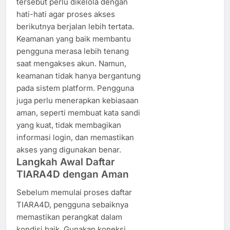
tersebut perlu dikelola dengan
hati-hati agar proses akses
berikutnya berjalan lebih tertata.
Keamanan yang baik membantu
pengguna merasa lebih tenang
saat mengakses akun. Namun,
keamanan tidak hanya bergantung
pada sistem platform. Pengguna
juga perlu menerapkan kebiasaan
aman, seperti membuat kata sandi
yang kuat, tidak membagikan
informasi login, dan memastikan
akses yang digunakan benar.
Langkah Awal Daftar
TIARA4D dengan Aman
Sebelum memulai proses daftar
TIARA4D, pengguna sebaiknya
memastikan perangkat dalam
kondisi baik. Gunakan koneksi