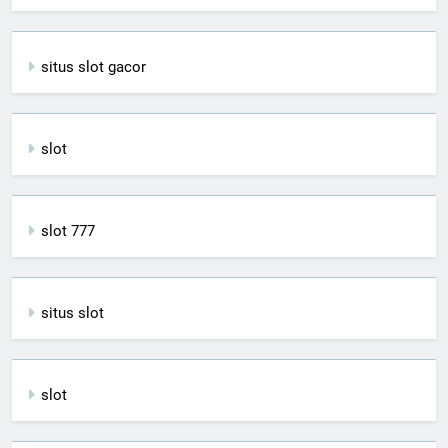
situs slot gacor
slot
slot 777
situs slot
slot