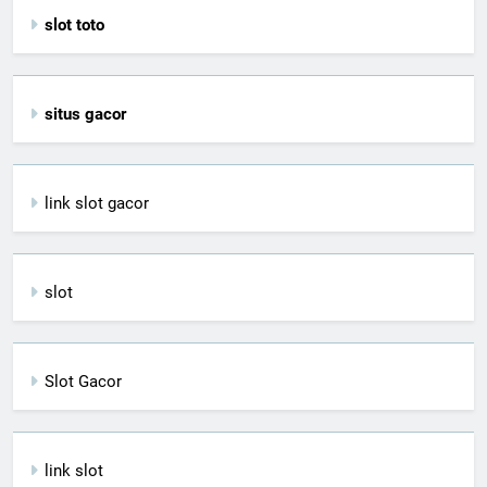
slot toto
situs gacor
link slot gacor
slot
Slot Gacor
link slot