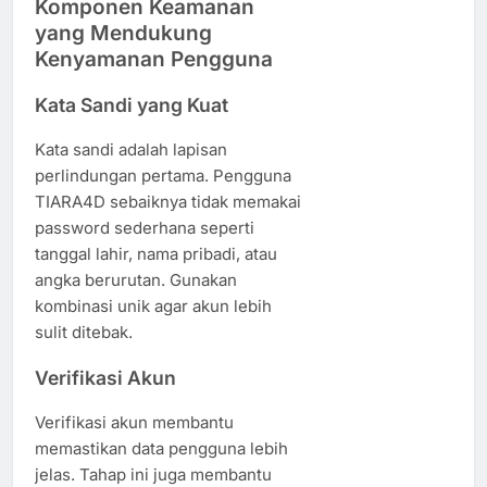
Komponen Keamanan
yang Mendukung
Kenyamanan Pengguna
Kata Sandi yang Kuat
Kata sandi adalah lapisan
perlindungan pertama. Pengguna
TIARA4D sebaiknya tidak memakai
password sederhana seperti
tanggal lahir, nama pribadi, atau
angka berurutan. Gunakan
kombinasi unik agar akun lebih
sulit ditebak.
Verifikasi Akun
Verifikasi akun membantu
memastikan data pengguna lebih
jelas. Tahap ini juga membantu