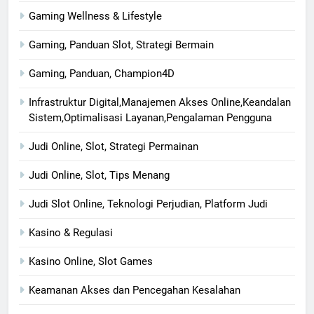
Gaming Wellness & Lifestyle
Gaming, Panduan Slot, Strategi Bermain
Gaming, Panduan, Champion4D
Infrastruktur Digital,Manajemen Akses Online,Keandalan
Sistem,Optimalisasi Layanan,Pengalaman Pengguna
Judi Online, Slot, Strategi Permainan
Judi Online, Slot, Tips Menang
Judi Slot Online, Teknologi Perjudian, Platform Judi
Kasino & Regulasi
Kasino Online, Slot Games
Keamanan Akses dan Pencegahan Kesalahan