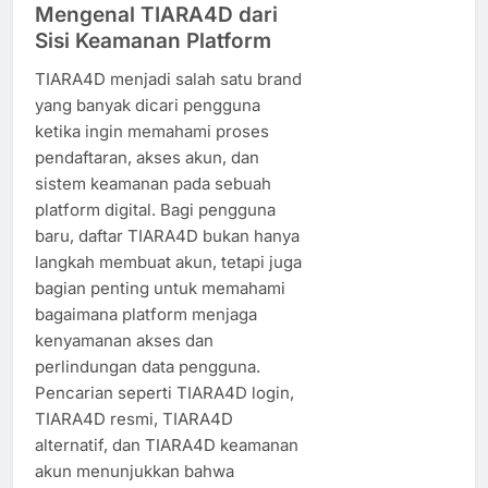
Mengenal TIARA4D dari
Sisi Keamanan Platform
TIARA4D menjadi salah satu brand
yang banyak dicari pengguna
ketika ingin memahami proses
pendaftaran, akses akun, dan
sistem keamanan pada sebuah
platform digital. Bagi pengguna
baru, daftar TIARA4D bukan hanya
langkah membuat akun, tetapi juga
bagian penting untuk memahami
bagaimana platform menjaga
kenyamanan akses dan
perlindungan data pengguna.
Pencarian seperti TIARA4D login,
TIARA4D resmi, TIARA4D
alternatif, dan TIARA4D keamanan
akun menunjukkan bahwa