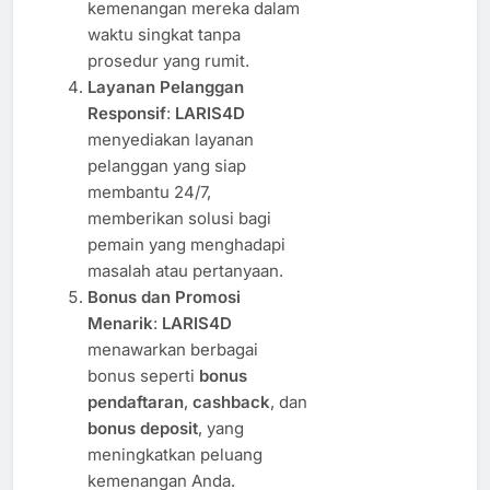
kemenangan mereka dalam
waktu singkat tanpa
prosedur yang rumit.
Layanan Pelanggan
Responsif
:
LARIS4D
menyediakan layanan
pelanggan yang siap
membantu 24/7,
memberikan solusi bagi
pemain yang menghadapi
masalah atau pertanyaan.
Bonus dan Promosi
Menarik
:
LARIS4D
menawarkan berbagai
bonus seperti
bonus
pendaftaran
,
cashback
, dan
bonus deposit
, yang
meningkatkan peluang
kemenangan Anda.