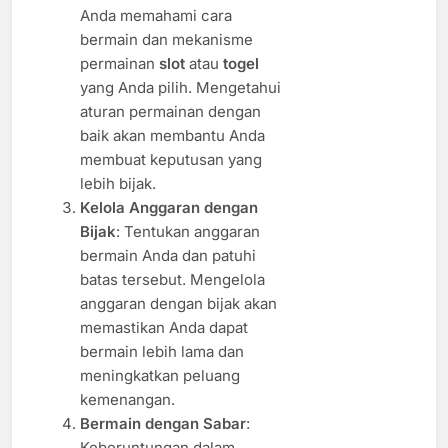
Anda memahami cara
bermain dan mekanisme
permainan
slot
atau
togel
yang Anda pilih. Mengetahui
aturan permainan dengan
baik akan membantu Anda
membuat keputusan yang
lebih bijak.
Kelola Anggaran dengan
Bijak
: Tentukan anggaran
bermain Anda dan patuhi
batas tersebut. Mengelola
anggaran dengan bijak akan
memastikan Anda dapat
bermain lebih lama dan
meningkatkan peluang
kemenangan.
Bermain dengan Sabar
:
Keberuntungan dalam