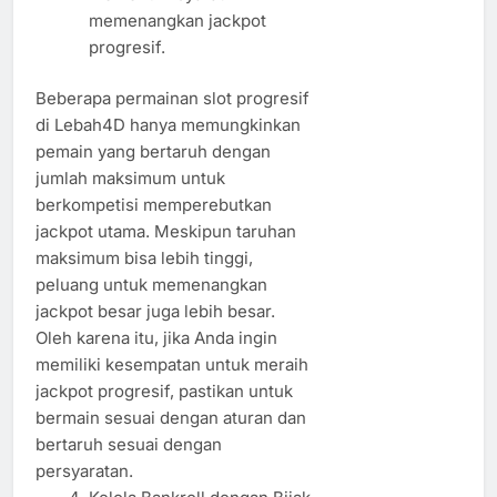
memenangkan jackpot
progresif.
Beberapa permainan slot progresif
di Lebah4D hanya memungkinkan
pemain yang bertaruh dengan
jumlah maksimum untuk
berkompetisi memperebutkan
jackpot utama. Meskipun taruhan
maksimum bisa lebih tinggi,
peluang untuk memenangkan
jackpot besar juga lebih besar.
Oleh karena itu, jika Anda ingin
memiliki kesempatan untuk meraih
jackpot progresif, pastikan untuk
bermain sesuai dengan aturan dan
bertaruh sesuai dengan
persyaratan.