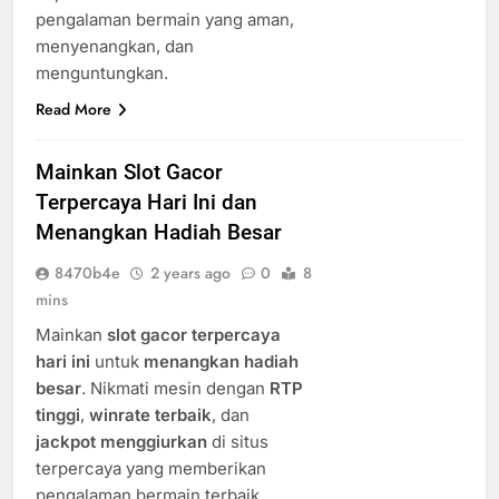
pengalaman bermain yang aman,
menyenangkan, dan
menguntungkan.
Read More
Mainkan Slot Gacor
Terpercaya Hari Ini dan
Menangkan Hadiah Besar
8470b4e
2 years ago
0
8
mins
Mainkan
slot gacor terpercaya
hari ini
untuk
menangkan hadiah
besar
. Nikmati mesin dengan
RTP
tinggi
,
winrate terbaik
, dan
jackpot menggiurkan
di situs
terpercaya yang memberikan
pengalaman bermain terbaik.