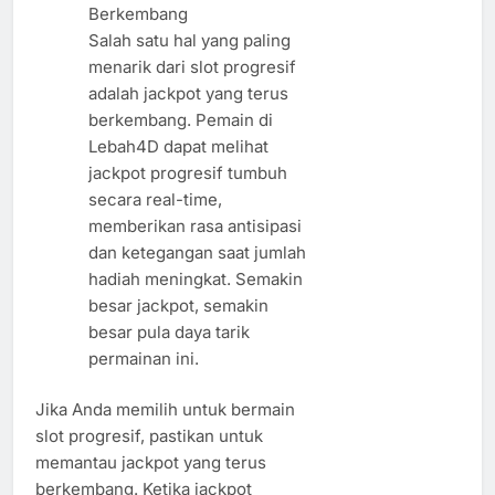
Berkembang
Salah satu hal yang paling
menarik dari slot progresif
adalah jackpot yang terus
berkembang. Pemain di
Lebah4D dapat melihat
jackpot progresif tumbuh
secara real-time,
memberikan rasa antisipasi
dan ketegangan saat jumlah
hadiah meningkat. Semakin
besar jackpot, semakin
besar pula daya tarik
permainan ini.
Jika Anda memilih untuk bermain
slot progresif, pastikan untuk
memantau jackpot yang terus
berkembang. Ketika jackpot