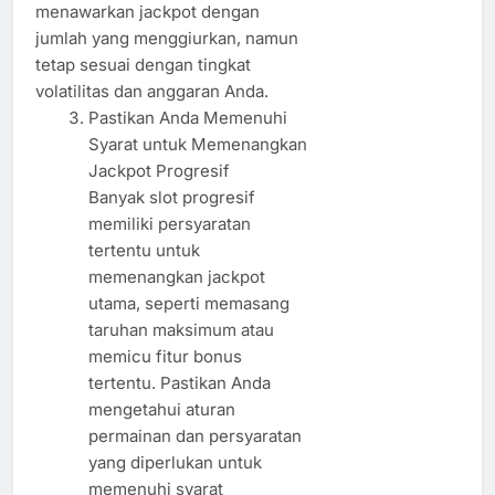
menawarkan jackpot dengan
jumlah yang menggiurkan, namun
tetap sesuai dengan tingkat
volatilitas dan anggaran Anda.
Pastikan Anda Memenuhi
Syarat untuk Memenangkan
Jackpot Progresif
Banyak slot progresif
memiliki persyaratan
tertentu untuk
memenangkan jackpot
utama, seperti memasang
taruhan maksimum atau
memicu fitur bonus
tertentu. Pastikan Anda
mengetahui aturan
permainan dan persyaratan
yang diperlukan untuk
memenuhi syarat