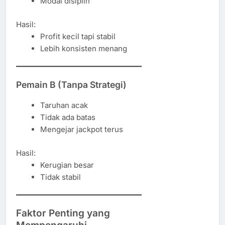
Modal disiplin
Hasil:
Profit kecil tapi stabil
Lebih konsisten menang
Pemain B (Tanpa Strategi)
Taruhan acak
Tidak ada batas
Mengejar jackpot terus
Hasil:
Kerugian besar
Tidak stabil
Faktor Penting yang