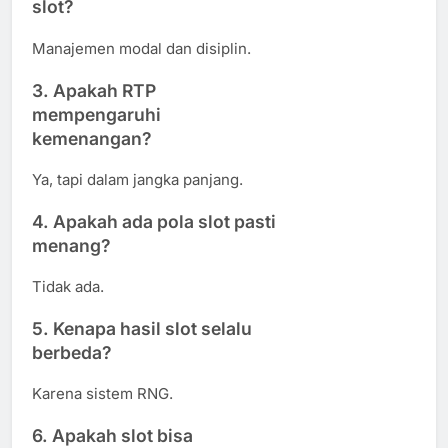
slot?
Manajemen modal dan disiplin.
3. Apakah RTP
mempengaruhi
kemenangan?
Ya, tapi dalam jangka panjang.
4. Apakah ada pola slot pasti
menang?
Tidak ada.
5. Kenapa hasil slot selalu
berbeda?
Karena sistem RNG.
6. Apakah slot bisa