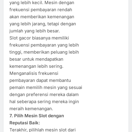
yang lebih kecil. Mesin dengan
frekuensi pembayaran rendah
akan memberikan kemenangan
yang lebih jarang, tetapi dengan
jumlah yang lebih besar.
Slot gacor biasanya memiliki
frekuensi pembayaran yang lebih
tinggi, memberikan peluang lebih
besar untuk mendapatkan
kemenangan lebih sering.
Menganalisis frekuensi
pembayaran dapat membantu
pemain memilih mesin yang sesuai
dengan preferensi mereka dalam
hal seberapa sering mereka ingin
meraih kemenangan.
7. Pilih Mesin Slot dengan
Reputasi Baik:
Terakhir, pilihlah mesin slot dari