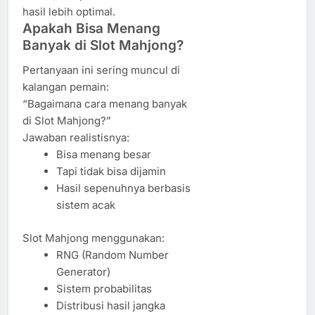
hasil lebih optimal.
Apakah Bisa Menang
Banyak di Slot Mahjong?
Pertanyaan ini sering muncul di
kalangan pemain:
“Bagaimana cara menang banyak
di Slot Mahjong?”
Jawaban realistisnya:
Bisa menang besar
Tapi tidak bisa dijamin
Hasil sepenuhnya berbasis
sistem acak
Slot Mahjong menggunakan:
RNG (Random Number
Generator)
Sistem probabilitas
Distribusi hasil jangka