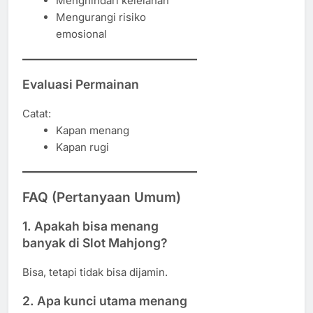
Menghindari kelelahan
Mengurangi risiko
emosional
Evaluasi Permainan
Catat:
Kapan menang
Kapan rugi
FAQ (Pertanyaan Umum)
1. Apakah bisa menang
banyak di Slot Mahjong?
Bisa, tetapi tidak bisa dijamin.
2. Apa kunci utama menang