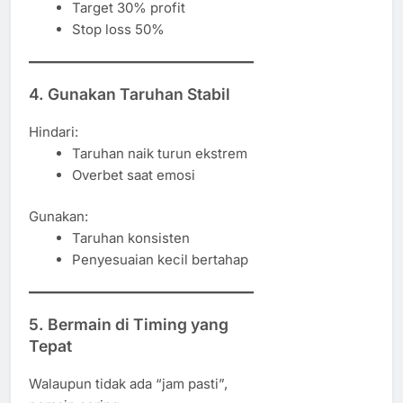
Target 30% profit
Stop loss 50%
4. Gunakan Taruhan Stabil
Hindari:
Taruhan naik turun ekstrem
Overbet saat emosi
Gunakan:
Taruhan konsisten
Penyesuaian kecil bertahap
5. Bermain di Timing yang
Tepat
Walaupun tidak ada “jam pasti”,