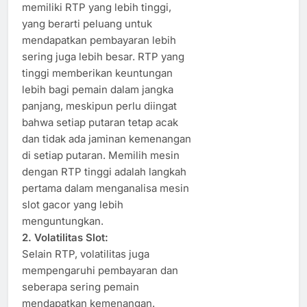
memiliki RTP yang lebih tinggi,
yang berarti peluang untuk
mendapatkan pembayaran lebih
sering juga lebih besar. RTP yang
tinggi memberikan keuntungan
lebih bagi pemain dalam jangka
panjang, meskipun perlu diingat
bahwa setiap putaran tetap acak
dan tidak ada jaminan kemenangan
di setiap putaran. Memilih mesin
dengan RTP tinggi adalah langkah
pertama dalam menganalisa mesin
slot gacor yang lebih
menguntungkan.
2. Volatilitas Slot:
Selain RTP, volatilitas juga
mempengaruhi pembayaran dan
seberapa sering pemain
mendapatkan kemenangan.