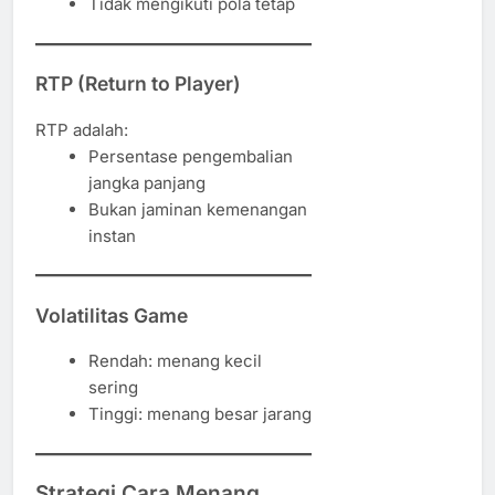
Tidak mengikuti pola tetap
RTP (Return to Player)
RTP adalah:
Persentase pengembalian
jangka panjang
Bukan jaminan kemenangan
instan
Volatilitas Game
Rendah: menang kecil
sering
Tinggi: menang besar jarang
Strategi Cara Menang