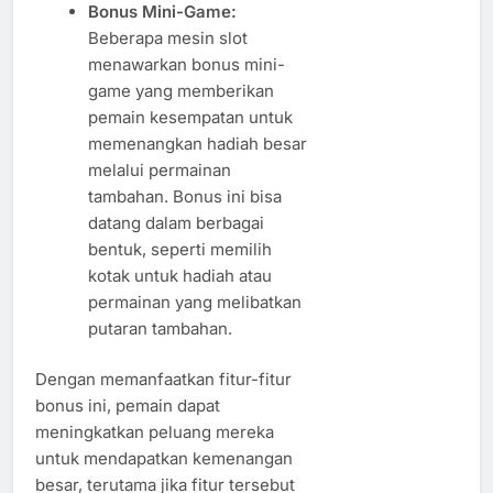
Bonus Mini-Game:
Beberapa mesin slot
menawarkan bonus mini-
game yang memberikan
pemain kesempatan untuk
memenangkan hadiah besar
melalui permainan
tambahan. Bonus ini bisa
datang dalam berbagai
bentuk, seperti memilih
kotak untuk hadiah atau
permainan yang melibatkan
putaran tambahan.
Dengan memanfaatkan fitur-fitur
bonus ini, pemain dapat
meningkatkan peluang mereka
untuk mendapatkan kemenangan
besar, terutama jika fitur tersebut