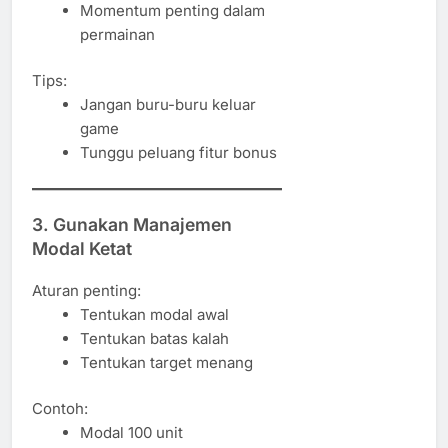
Momentum penting dalam
permainan
Tips:
Jangan buru-buru keluar
game
Tunggu peluang fitur bonus
3. Gunakan Manajemen
Modal Ketat
Aturan penting:
Tentukan modal awal
Tentukan batas kalah
Tentukan target menang
Contoh:
Modal 100 unit