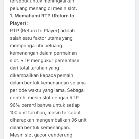
tersebut untuk meningkatkan
peluang menang di mesin slot.
1. Memahami RTP (Return to
Player):
RTP (Return to Player) adalah
salah satu faktor utama yang
mempengaruhi peluang
kemenangan dalam permainan
slot. RTP mengukur persentase
dari total taruhan yang
dikembalikan kepada pemain
dalam bentuk kemenangan selama
periode waktu yang lama. Sebagai
contoh, mesin slot dengan RTP
96% berarti bahwa untuk setiap
100 unit taruhan, mesin tersebut
diharapkan mengembalikan 96 unit
dalam bentuk kemenangan.
Mesin slot gacor cenderung