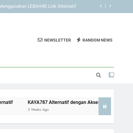
 Menggunakan LEBAH4D Link Alternatif
Cepat untuk Berbagai Kondisi Jaringan
n Responsif untuk Mobile dan Desktop
NEWSLETTER
RANDOM NEWS
enggunakan EDWINSLOT Link Alternatif
 Menggunakan LEBAH4D Link Alternatif
Cepat untuk Berbagai Kondisi Jaringan
n Responsif untuk Mobile dan Desktop
KAYA787 Alternatif dengan Akses Cepat untuk Berbagai Kond
3 Weeks Ago