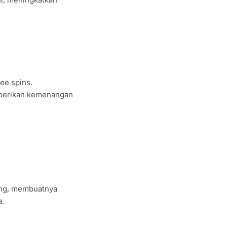
ee spins.
berikan kemenangan
ing, membuatnya
.