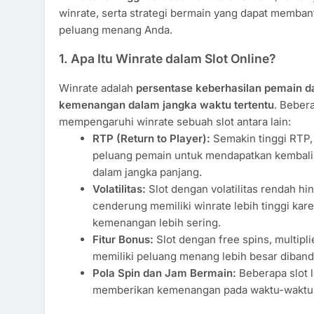
winrate, serta strategi bermain yang dapat memba
peluang menang Anda.
1. Apa Itu Winrate dalam Slot Online?
Winrate adalah
persentase keberhasilan pemain 
kemenangan dalam jangka waktu tertentu
. Beber
mempengaruhi winrate sebuah slot antara lain:
RTP (Return to Player):
Semakin tinggi RTP,
peluang pemain untuk mendapatkan kembali
dalam jangka panjang.
Volatilitas:
Slot dengan volatilitas rendah h
cenderung memiliki winrate lebih tinggi ka
kemenangan lebih sering.
Fitur Bonus:
Slot dengan free spins, multiplie
memiliki peluang menang lebih besar dibandi
Pola Spin dan Jam Bermain:
Beberapa slot l
memberikan kemenangan pada waktu-waktu 