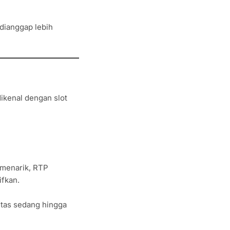
dianggap lebih
ikenal dengan slot
 menarik, RTP
ifkan.
itas sedang hingga