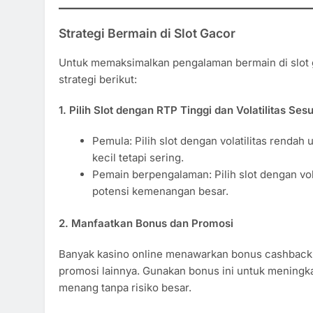
Strategi Bermain di Slot Gacor
Untuk memaksimalkan pengalaman bermain di slot 
strategi berikut:
1. Pilih Slot dengan RTP Tinggi dan Volatilitas Sesu
Pemula: Pilih slot dengan volatilitas renda
kecil tetapi sering.
Pemain berpengalaman: Pilih slot dengan vola
potensi kemenangan besar.
2. Manfaatkan Bonus dan Promosi
Banyak kasino online menawarkan bonus cashback, 
promosi lainnya. Gunakan bonus ini untuk meningk
menang tanpa risiko besar.