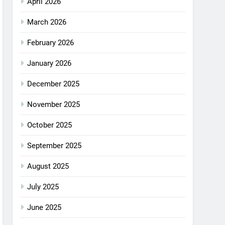
April 2026
March 2026
February 2026
January 2026
December 2025
November 2025
October 2025
September 2025
August 2025
July 2025
June 2025