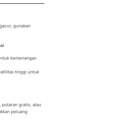
gacor, gunakan
ai
h untuk kemenangan
tilitas tinggi untuk
putaran gratis, atau
atkan peluang