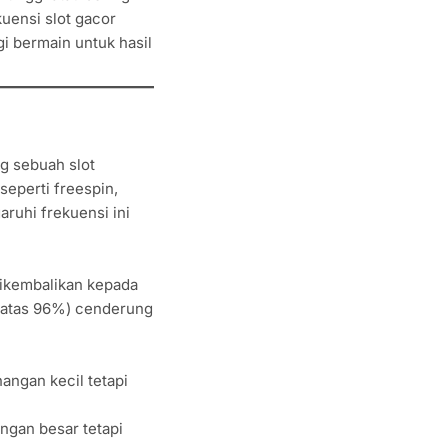
kuensi slot gacor
gi bermain untuk hasil
g sebuah slot
eperti freespin,
aruhi frekuensi ini
 dikembalikan kepada
i atas 96%) cenderung
ngan kecil tetapi
gan besar tetapi