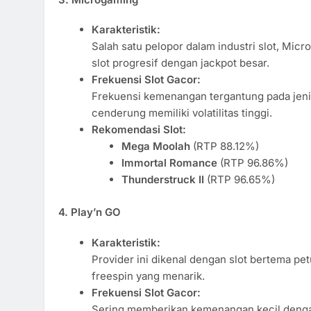
Karakteristik:
Salah satu pelopor dalam industri slot, Mi
slot progresif dengan jackpot besar.
Frekuensi Slot Gacor:
Frekuensi kemenangan tergantung pada jenis
cenderung memiliki volatilitas tinggi.
Rekomendasi Slot:
Mega Moolah
(RTP 88.12%)
Immortal Romance
(RTP 96.86%)
Thunderstruck II
(RTP 96.65%)
4. Play’n GO
Karakteristik:
Provider ini dikenal dengan slot bertema pet
freespin yang menarik.
Frekuensi Slot Gacor:
Sering memberikan kemenangan kecil dengan