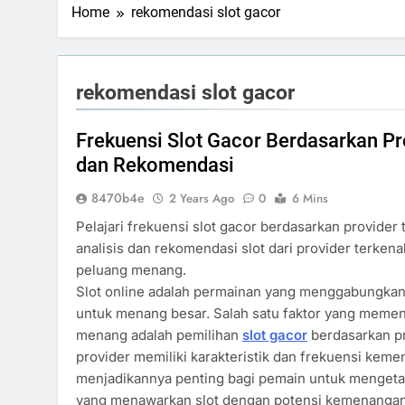
Home
rekomendasi slot gacor
rekomendasi slot gacor
Frekuensi Slot Gacor Berdasarkan Pro
dan Rekomendasi
8470b4e
2 Years Ago
0
6 Mins
Pelajari frekuensi slot gacor berdasarkan provider
analisis dan rekomendasi slot dari provider terken
peluang menang.
Slot online adalah permainan yang menggabungkan
untuk menang besar. Salah satu faktor yang meme
menang adalah pemilihan
slot gacor
berdasarkan pr
provider memiliki karakteristik dan frekuensi kem
menjadikannya penting bagi pemain untuk mengeta
yang menawarkan slot dengan potensi kemenangan 