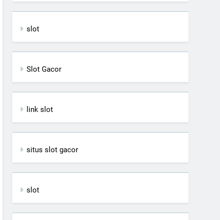
slot
Slot Gacor
link slot
situs slot gacor
slot