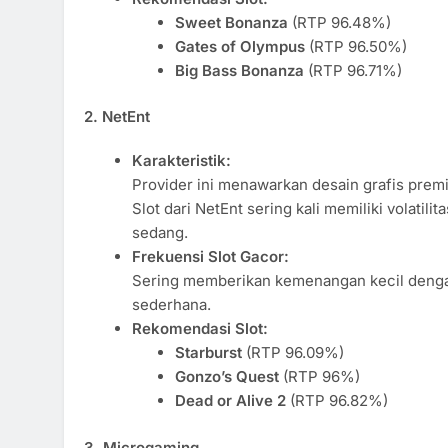
Sweet Bonanza
(RTP 96.48%)
Gates of Olympus
(RTP 96.50%)
Big Bass Bonanza
(RTP 96.71%)
2. NetEnt
Karakteristik:
Provider ini menawarkan desain grafis prem
Slot dari NetEnt sering kali memiliki volatili
sedang.
Frekuensi Slot Gacor:
Sering memberikan kemenangan kecil denga
sederhana.
Rekomendasi Slot:
Starburst
(RTP 96.09%)
Gonzo’s Quest
(RTP 96%)
Dead or Alive 2
(RTP 96.82%)
3. Microgaming