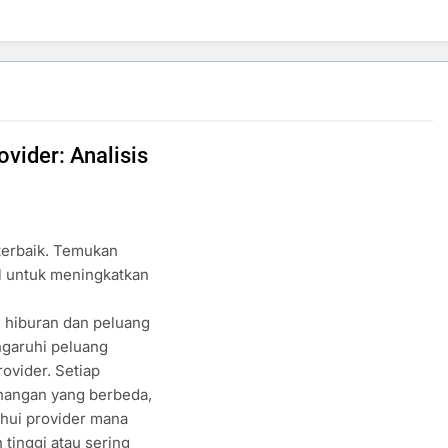
vider: Analisis
 terbaik. Temukan
al untuk meningkatkan
 hiburan dan peluang
ngaruhi peluang
ovider. Setiap
enangan yang berbeda,
hui provider mana
tinggi atau sering