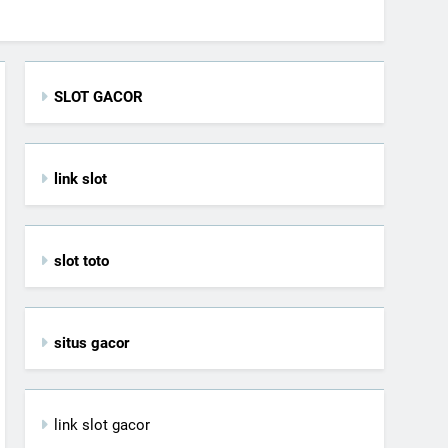
SLOT GACOR
link slot
slot toto
situs gacor
link slot gacor