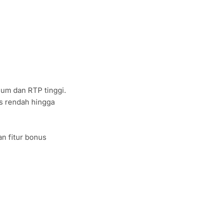
ium dan RTP tinggi.
tas rendah hingga
n fitur bonus