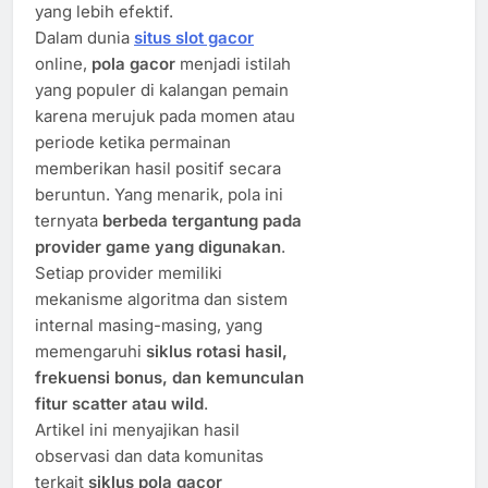
yang lebih efektif.
Dalam dunia
situs slot gacor
online,
pola gacor
menjadi istilah
yang populer di kalangan pemain
karena merujuk pada momen atau
periode ketika permainan
memberikan hasil positif secara
beruntun. Yang menarik, pola ini
ternyata
berbeda tergantung pada
provider game yang digunakan
.
Setiap provider memiliki
mekanisme algoritma dan sistem
internal masing-masing, yang
memengaruhi
siklus rotasi hasil,
frekuensi bonus, dan kemunculan
fitur scatter atau wild
.
Artikel ini menyajikan hasil
observasi dan data komunitas
terkait
siklus pola gacor