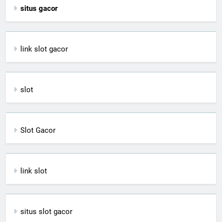
situs gacor
link slot gacor
slot
Slot Gacor
link slot
situs slot gacor