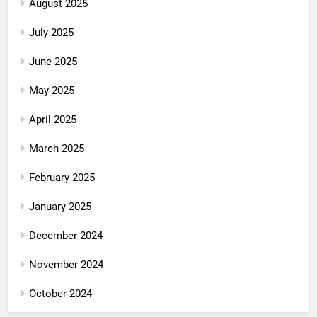
August 2025
July 2025
June 2025
May 2025
April 2025
March 2025
February 2025
January 2025
December 2024
November 2024
October 2024