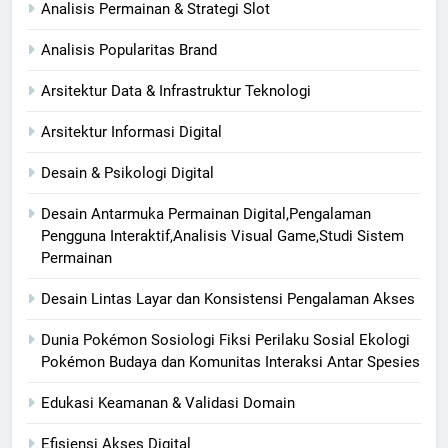
Analisis Permainan & Strategi Slot
Analisis Popularitas Brand
Arsitektur Data & Infrastruktur Teknologi
Arsitektur Informasi Digital
Desain & Psikologi Digital
Desain Antarmuka Permainan Digital,Pengalaman
Pengguna Interaktif,Analisis Visual Game,Studi Sistem
Permainan
Desain Lintas Layar dan Konsistensi Pengalaman Akses
Dunia Pokémon Sosiologi Fiksi Perilaku Sosial Ekologi
Pokémon Budaya dan Komunitas Interaksi Antar Spesies
Edukasi Keamanan & Validasi Domain
Efisiensi Akses Digital