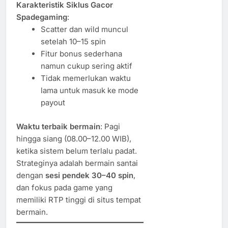
Karakteristik Siklus Gacor
Spadegaming
:
Scatter dan wild muncul
setelah 10–15 spin
Fitur bonus sederhana
namun cukup sering aktif
Tidak memerlukan waktu
lama untuk masuk ke mode
payout
Waktu terbaik bermain
: Pagi
hingga siang (08.00–12.00 WIB),
ketika sistem belum terlalu padat.
Strateginya adalah bermain santai
dengan
sesi pendek 30–40 spin
,
dan fokus pada game yang
memiliki RTP tinggi di situs tempat
bermain.