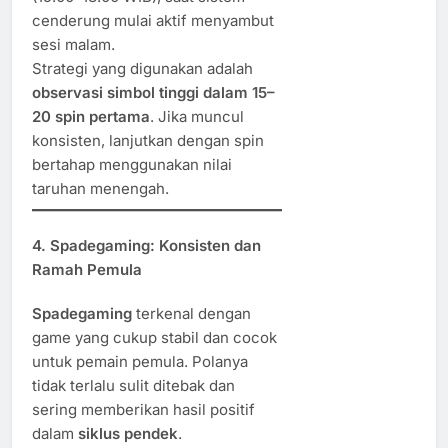
cenderung mulai aktif menyambut
sesi malam.
Strategi yang digunakan adalah
observasi simbol tinggi dalam 15–
20 spin pertama
. Jika muncul
konsisten, lanjutkan dengan spin
bertahap menggunakan nilai
taruhan menengah.
4. Spadegaming: Konsisten dan
Ramah Pemula
Spadegaming
terkenal dengan
game yang cukup stabil dan cocok
untuk pemain pemula. Polanya
tidak terlalu sulit ditebak dan
sering memberikan hasil positif
dalam
siklus pendek
.