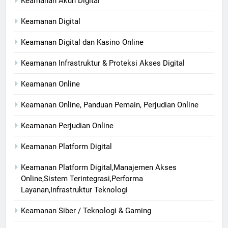
Keamanan Akun Digital
Keamanan Digital
Keamanan Digital dan Kasino Online
Keamanan Infrastruktur & Proteksi Akses Digital
Keamanan Online
Keamanan Online, Panduan Pemain, Perjudian Online
Keamanan Perjudian Online
Keamanan Platform Digital
Keamanan Platform Digital,Manajemen Akses
Online,Sistem Terintegrasi,Performa
Layanan,Infrastruktur Teknologi
Keamanan Siber / Teknologi & Gaming