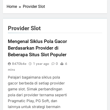
Home
Provider Slot
Provider Slot
Mengenal Siklus Pola Gacor
Berdasarkan Provider di
Beberapa Situs Slot Populer
8470b4e
1 year ago
0
6
mins
Pelajari bagaimana siklus pola
gacor berbeda di setiap provider
game slot. Simak perbandingan
pola dari provider ternama seperti
Pragmatic Play, PG Soft, dan
lainnya untuk strategi bermain