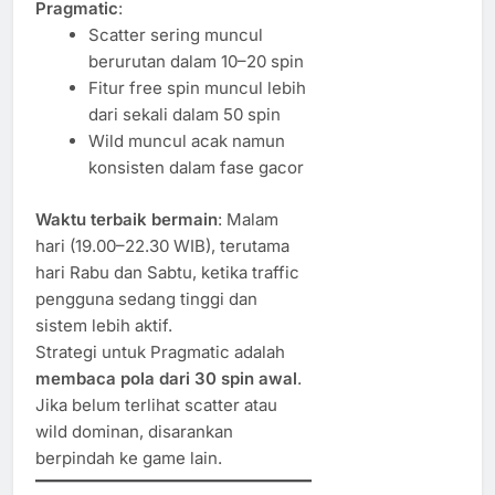
Pragmatic
:
Scatter sering muncul
berurutan dalam 10–20 spin
Fitur free spin muncul lebih
dari sekali dalam 50 spin
Wild muncul acak namun
konsisten dalam fase gacor
Waktu terbaik bermain
: Malam
hari (19.00–22.30 WIB), terutama
hari Rabu dan Sabtu, ketika traffic
pengguna sedang tinggi dan
sistem lebih aktif.
Strategi untuk Pragmatic adalah
membaca pola dari 30 spin awal
.
Jika belum terlihat scatter atau
wild dominan, disarankan
berpindah ke game lain.