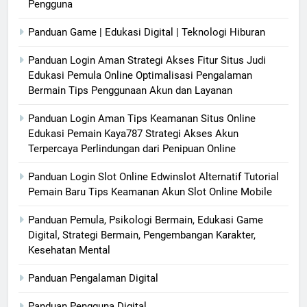
Pengguna
Panduan Game | Edukasi Digital | Teknologi Hiburan
Panduan Login Aman Strategi Akses Fitur Situs Judi
Edukasi Pemula Online Optimalisasi Pengalaman
Bermain Tips Penggunaan Akun dan Layanan
Panduan Login Aman Tips Keamanan Situs Online
Edukasi Pemain Kaya787 Strategi Akses Akun
Terpercaya Perlindungan dari Penipuan Online
Panduan Login Slot Online Edwinslot Alternatif Tutorial
Pemain Baru Tips Keamanan Akun Slot Online Mobile
Panduan Pemula, Psikologi Bermain, Edukasi Game
Digital, Strategi Bermain, Pengembangan Karakter,
Kesehatan Mental
Panduan Pengalaman Digital
Panduan Pengguna Digital