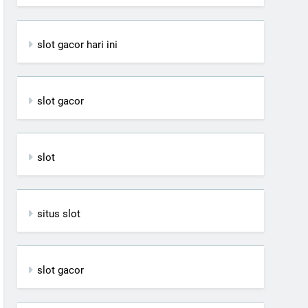
slot gacor hari ini
slot gacor
slot
situs slot
slot gacor