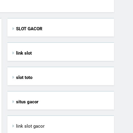
SLOT GACOR
link slot
slot toto
situs gacor
link slot gacor