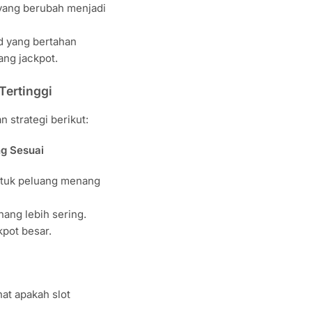
 yang berubah menjadi
 yang bertahan
ng jackpot.
Tertinggi
 strategi berikut:
ng Sesuai
ntuk peluang menang
nang lebih sering.
kpot besar.
at apakah slot