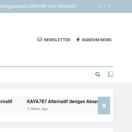
 Menggunakan LEBAH4D Link Alternatif
Cepat untuk Berbagai Kondisi Jaringan
n Responsif untuk Mobile dan Desktop
NEWSLETTER
RANDOM NEWS
enggunakan EDWINSLOT Link Alternatif
 Menggunakan LEBAH4D Link Alternatif
Cepat untuk Berbagai Kondisi Jaringan
n Responsif untuk Mobile dan Desktop
KAYA787 Alternatif dengan Akses Cepat untuk Berbagai Kondi
3 Weeks Ago