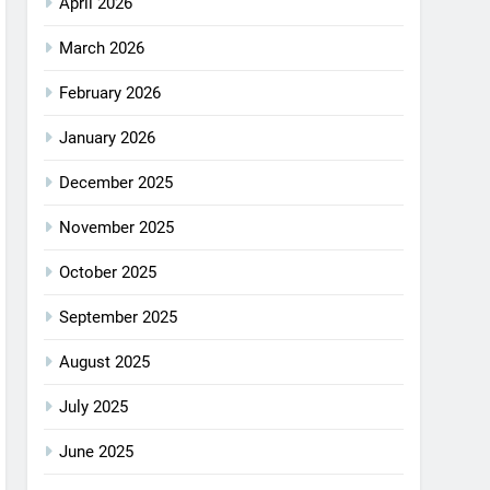
April 2026
March 2026
February 2026
January 2026
December 2025
November 2025
October 2025
September 2025
August 2025
July 2025
June 2025