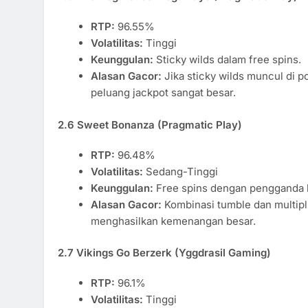
RTP:
96.55%
Volatilitas:
Tinggi
Keunggulan:
Sticky wilds dalam free spins.
Alasan Gacor:
Jika sticky wilds muncul di po
peluang jackpot sangat besar.
2.6 Sweet Bonanza (Pragmatic Play)
RTP:
96.48%
Volatilitas:
Sedang-Tinggi
Keunggulan:
Free spins dengan pengganda h
Alasan Gacor:
Kombinasi tumble dan multipl
menghasilkan kemenangan besar.
2.7 Vikings Go Berzerk (Yggdrasil Gaming)
RTP:
96.1%
Volatilitas:
Tinggi