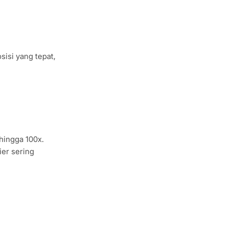
sisi yang tepat,
ingga 100x.
ier sering