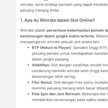
winrate, serta strategi bermain yang dapat memba
peluang menang Anda.
1. Apa Itu Winrate dalam Slot Online?
Winrate adalah
persentase keberhasilan pemain 
kemenangan dalam jangka waktu tertentu
. Beber
mempengaruhi winrate sebuah slot antara lain:
RTP (Return to Player):
Semakin tinggi RTP,
peluang pemain untuk mendapatkan kembali
dalam jangka panjang.
Volatilitas:
Slot dengan volatilitas rendah h
cenderung memiliki winrate lebih tinggi ka
kemenangan lebih sering.
Fitur Bonus:
Slot dengan free spins, multiplie
memiliki peluang menang lebih besar dibandi
Pola Spin dan Jam Bermain:
Beberapa slot l
memberikan kemenangan pada waktu-waktu 