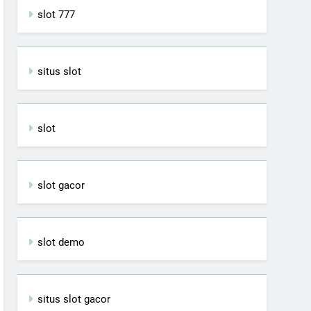
slot 777
situs slot
slot
slot gacor
slot demo
situs slot gacor