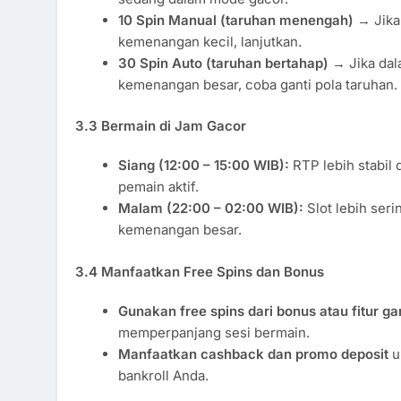
10 Spin Manual (taruhan menengah)
→ Jika
kemenangan kecil, lanjutkan.
30 Spin Auto (taruhan bertahap)
→ Jika dal
kemenangan besar, coba ganti pola taruhan.
3.3 Bermain di Jam Gacor
Siang (12:00 – 15:00 WIB):
RTP lebih stabil
pemain aktif.
Malam (22:00 – 02:00 WIB):
Slot lebih ser
kemenangan besar.
3.4 Manfaatkan Free Spins dan Bonus
Gunakan free spins dari bonus atau fitur g
memperpanjang sesi bermain.
Manfaatkan cashback dan promo deposit
u
bankroll Anda.