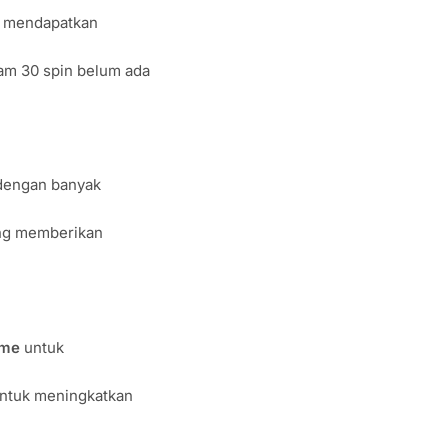
 mendapatkan
am 30 spin belum ada
 dengan banyak
ing memberikan
ame
untuk
ntuk meningkatkan