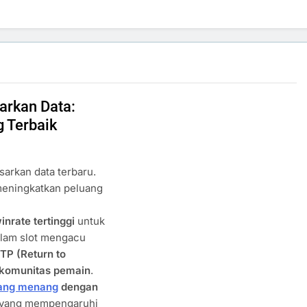
arkan Data:
 Terbaik
sarkan data terbaru.
k meningkatkan peluang
nrate tertinggi
untuk
lam slot mengacu
TP (Return to
i komunitas pemain
.
mpang menang
dengan
r yang mempengaruhi