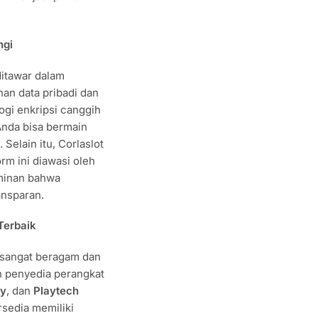
ngi
ditawar dalam
nan data pribadi dan
ogi enkripsi canggih
Anda bisa bermain
Selain itu, Corlaslot
orm ini diawasi oleh
aminan bahwa
ansparan.
Terbaik
 sangat beragam dan
an penyedia perangkat
ay
, dan
Playtech
sedia memiliki