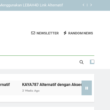
 Menggunakan LEBAH4D Link Alternatif
Cepat untuk Berbagai Kondisi Jaringan
n Responsif untuk Mobile dan Desktop
NEWSLETTER
RANDOM NEWS
enggunakan EDWINSLOT Link Alternatif
 Menggunakan LEBAH4D Link Alternatif
Cepat untuk Berbagai Kondisi Jaringan
n Responsif untuk Mobile dan Desktop
KAYA787 Alternatif dengan Akses Cepat untuk Berbagai Kondi
3 Weeks Ago