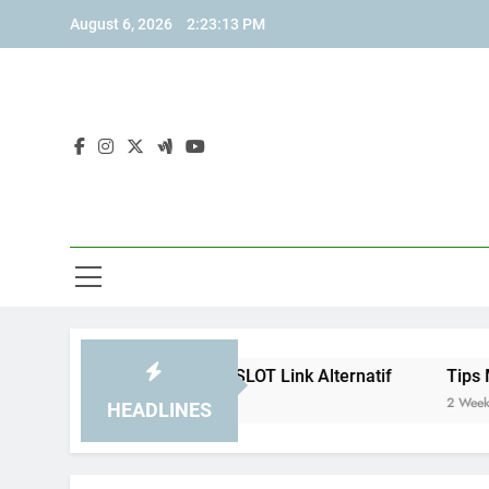
Skip
August 6, 2026
2:23:14 PM
to
content
Min
Temukan S
ggunakan EDWINSLOT Link Alternatif
Tips Menghindari
2 Weeks Ago
HEADLINES