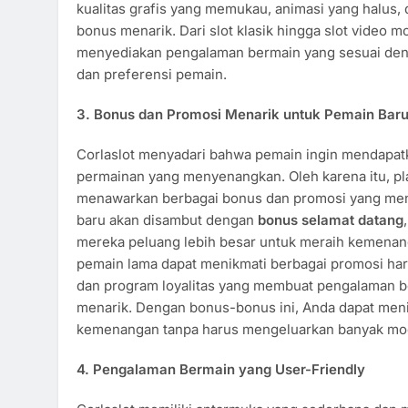
kualitas grafis yang memukau, animasi yang halus, 
bonus menarik. Dari slot klasik hingga slot video m
menyediakan pengalaman bermain yang sesuai den
dan preferensi pemain.
3.
Bonus dan Promosi Menarik untuk Pemain Bar
Corlaslot menyadari bahwa pemain ingin mendapatk
permainan yang menyenangkan. Oleh karena itu, pla
menawarkan berbagai bonus dan promosi yang me
baru akan disambut dengan
bonus selamat datang
mereka peluang lebih besar untuk meraih kemenang
pemain lama dapat menikmati berbagai promosi har
dan program loyalitas yang membuat pengalaman 
menarik. Dengan bonus-bonus ini, Anda dapat men
kemenangan tanpa harus mengeluarkan banyak mo
4.
Pengalaman Bermain yang User-Friendly