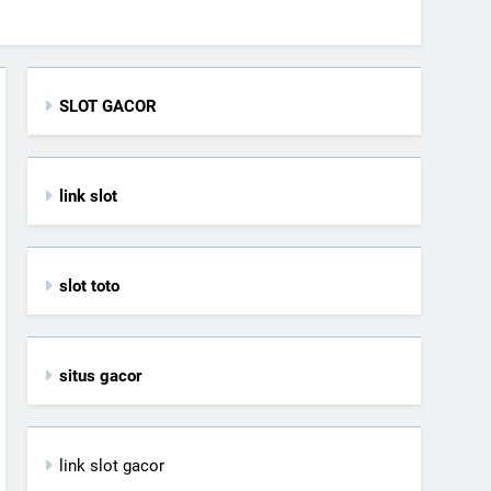
SLOT GACOR
link slot
slot toto
situs gacor
link slot gacor