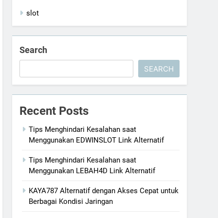
slot
Search
SEARCH
Recent Posts
Tips Menghindari Kesalahan saat
Menggunakan EDWINSLOT Link Alternatif
Tips Menghindari Kesalahan saat
Menggunakan LEBAH4D Link Alternatif
KAYA787 Alternatif dengan Akses Cepat untuk
Berbagai Kondisi Jaringan