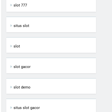
slot 777
situs slot
slot
slot gacor
slot demo
situs slot gacor