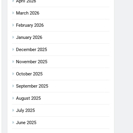
April 2026
March 2026
February 2026
January 2026
December 2025
November 2025
October 2025
September 2025
August 2025
July 2025
June 2025