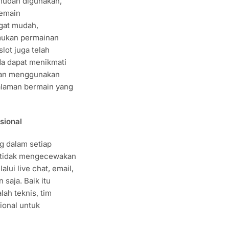
mudah digunakan,
pemain
ngat mudah,
ukan permainan
lot juga telah
da dapat menikmati
ngan menggunakan
alaman bermain yang
sional
g dalam setiap
ot tidak mengecewakan
lui live chat, email,
saja. Baik itu
lah teknis, tim
ional untuk