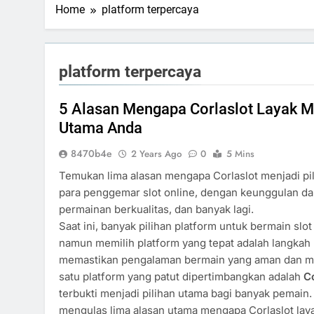
Home
platform terpercaya
platform terpercaya
5 Alasan Mengapa Corlaslot Layak Me
Utama Anda
8470b4e
2 Years Ago
0
5 Mins
Temukan lima alasan mengapa Corlaslot menjadi pi
para penggemar slot online, dengan keunggulan d
permainan berkualitas, dan banyak lagi.
Saat ini, banyak pilihan platform untuk bermain slot
namun memilih platform yang tepat adalah langkah
memastikan pengalaman bermain yang aman dan m
satu platform yang patut dipertimbangkan adalah
Co
terbukti menjadi pilihan utama bagi banyak pemain. A
mengulas lima alasan utama mengapa Corlaslot laya