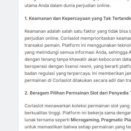
utama Anda dalam dunia perjudian online.
1.
Keamanan dan Kepercayaan yang Tak Tertandi
Keamanan adalah salah satu faktor yang tidak bisa 
perjudian online. Corlaslot memprioritaskan keama
transaksi pemain. Platform ini menggunakan teknol
yang melindungi semua informasi Anda, sehingga 
dengan tenang tanpa khawatir akan kebocoran data. 
beroperasi dengan lisensi resmi, yang berarti platf
badan regulasi yang terpercaya. Ini memberikan j
permainan di Corlaslot dilakukan secara adil dan tr
2.
Beragam Pilihan Permainan Slot dari Penyedia 
Corlaslot menawarkan koleksi permainan slot yang
berkualitas tinggi. Platform ini bekerja sama deng
lunak ternama seperti
Microgaming
,
Pragmatic Pl
untuk memastikan bahwa setiap permainan yang ter