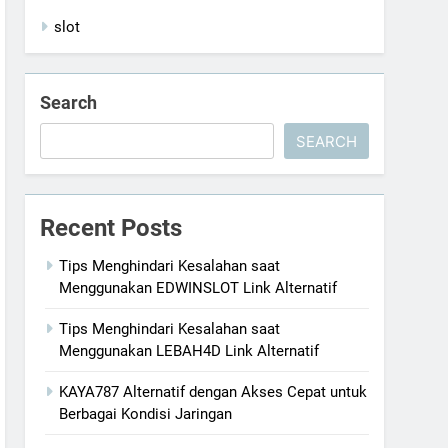
slot
Search
SEARCH
Recent Posts
Tips Menghindari Kesalahan saat
Menggunakan EDWINSLOT Link Alternatif
Tips Menghindari Kesalahan saat
Menggunakan LEBAH4D Link Alternatif
KAYA787 Alternatif dengan Akses Cepat untuk
Berbagai Kondisi Jaringan