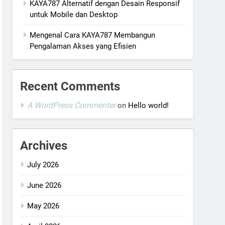
KAYA787 Alternatif dengan Desain Responsif
untuk Mobile dan Desktop
Mengenal Cara KAYA787 Membangun
Pengalaman Akses yang Efisien
Recent Comments
A WordPress Commenter
on
Hello world!
Archives
July 2026
June 2026
May 2026