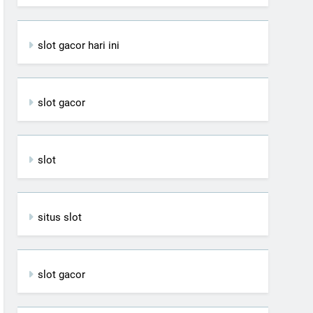
slot gacor hari ini
slot gacor
slot
situs slot
slot gacor