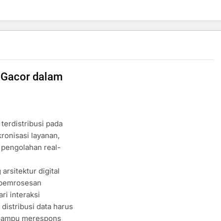
t Gacor dalam
erdistribusi pada
kronisasi layanan,
n pengolahan real-
arsitektur digital
 pemrosesan
ri interaksi
istribusi data harus
m mampu merespons