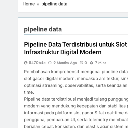
Home
pipeline data
pipeline data
Pipeline Data Terdistribusi untuk Slo
Infrastruktur Digital Modern
8470b4e
9 Months Ago
0
7 Mins
Pembahasan komprehensif mengenai pipeline data t
slot gacor digital modern, mencakup arsitektur, sin
optimasi streaming, observabilitas, serta keandala
time.
Pipeline data terdistribusi menjadi tulang punggung 
modern yang mendukung kecepatan dan stabilitas
informasi pada platform slot gacor.Sifat real-time da
pengguna, pembaruan UI, serta telemetry membuat d
berjalan cepat, konsisten, dan elastis agar siste