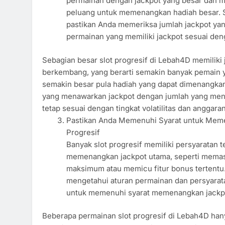
permainan dengan jackpot yang besar dan 
peluang untuk memenangkan hadiah besar. 
pastikan Anda memeriksa jumlah jackpot yang
permainan yang memiliki jackpot sesuai den
Sebagian besar slot progresif di Lebah4D memiliki 
berkembang, yang berarti semakin banyak pemain y
semakin besar pula hadiah yang dapat dimenangkan
yang menawarkan jackpot dengan jumlah yang me
tetap sesuai dengan tingkat volatilitas dan anggara
Pastikan Anda Memenuhi Syarat untuk Mem
Progresif
Banyak slot progresif memiliki persyaratan t
memenangkan jackpot utama, seperti mema
maksimum atau memicu fitur bonus tertentu.
mengetahui aturan permainan dan persyarat
untuk memenuhi syarat memenangkan jackpo
Beberapa permainan slot progresif di Lebah4D h