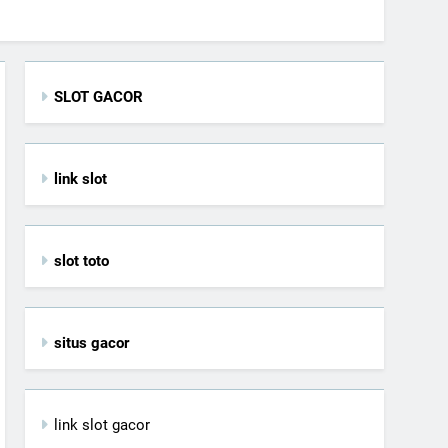
SLOT GACOR
link slot
slot toto
situs gacor
link slot gacor