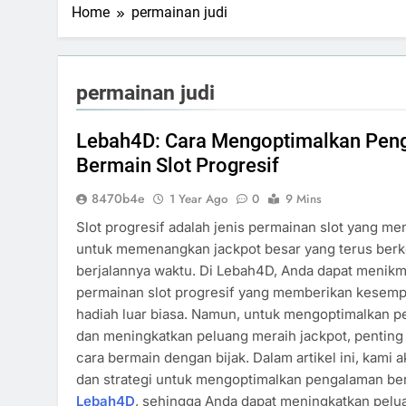
Home
permainan judi
permainan judi
Lebah4D: Cara Mengoptimalkan Pen
Bermain Slot Progresif
8470b4e
1 Year Ago
0
9 Mins
Slot progresif adalah jenis permainan slot yang m
untuk memenangkan jackpot besar yang terus ber
berjalannya waktu. Di Lebah4D, Anda dapat menikm
permainan slot progresif yang memberikan kesemp
hadiah luar biasa. Namun, untuk mengoptimalkan 
dan meningkatkan peluang meraih jackpot, pentin
cara bermain dengan bijak. Dalam artikel ini, kami
dan strategi untuk mengoptimalkan pengalaman berm
Lebah4D
, sehingga Anda dapat meningkatkan pelu