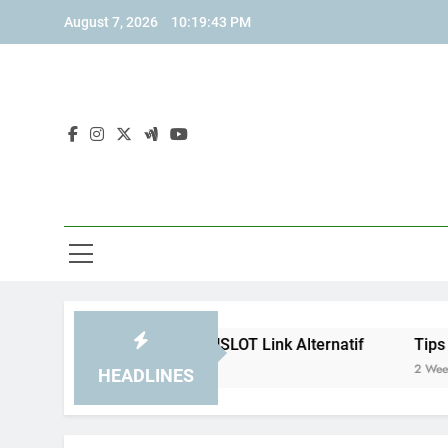
Skip
August 7, 2026
10:19:44 PM
to
content
Min
Temukan S
nggunakan EDWINSLOT Link Alternatif
Tips Menghindar
2 Weeks Ago
HEADLINES