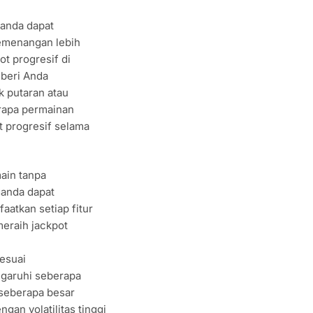
ganda dapat
emenangan lebih
ot progresif di
beri Anda
 putaran atau
rapa permainan
 progresif selama
ain tanpa
ganda dapat
atkan setiap fitur
eraih jackpot
Sesuai
ngaruhi seberapa
seberapa besar
ngan volatilitas tinggi