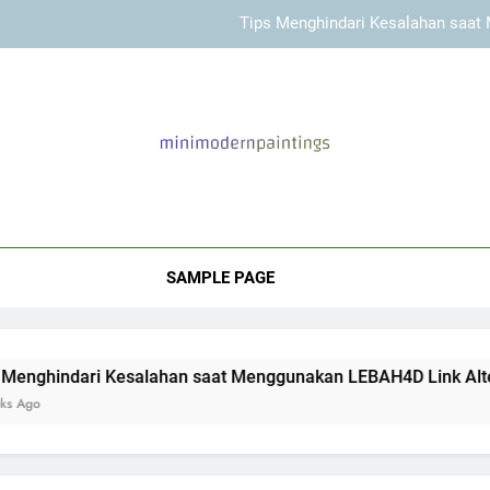
Tips Menghindari Kesalahan saat
KAYA787 Alternatif dengan Akses 
KAYA787 Alternatif dengan Desai
Tips Menghindari Kesalahan saat M
i Modern Paintings
Tips Menghindari Kesalahan saat
eni Lukisan Modern Yang Unik Di Mini Modern Paintings.
KAYA787 Alternatif dengan Akses 
SAMPLE PAGE
KAYA787 Alternatif dengan Desai
i Kesalahan saat Menggunakan LEBAH4D Link Alternatif