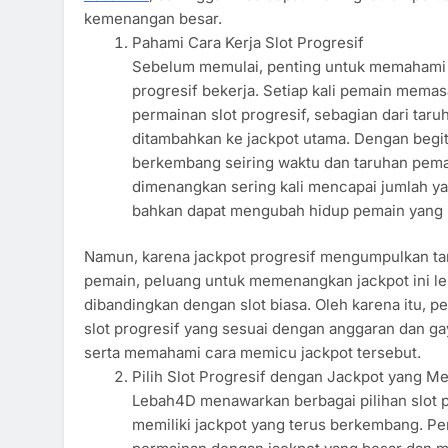
kemenangan besar.
Pahami Cara Kerja Slot Progresif
Sebelum memulai, penting untuk memahami 
progresif bekerja. Setiap kali pemain mema
permainan slot progresif, sebagian dari tar
ditambahkan ke jackpot utama. Dengan begit
berkembang seiring waktu dan taruhan pema
dimenangkan sering kali mencapai jumlah ya
bahkan dapat mengubah hidup pemain yang 
Namun, karena jackpot progresif mengumpulkan ta
pemain, peluang untuk memenangkan jackpot ini leb
dibandingkan dengan slot biasa. Oleh karena itu, p
slot progresif yang sesuai dengan anggaran dan g
serta memahami cara memicu jackpot tersebut.
Pilih Slot Progresif dengan Jackpot yang M
Lebah4D menawarkan berbagai pilihan slot p
memiliki jackpot yang terus berkembang. Pe