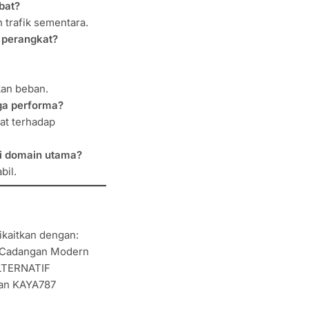
bat?
n trafik sementara.
h perangkat?
kan beban.
ga performa?
at terhadap
ri domain utama?
bil.
ikaitkan dengan:
 Cadangan Modern
ALTERNATIF
kan KAYA787