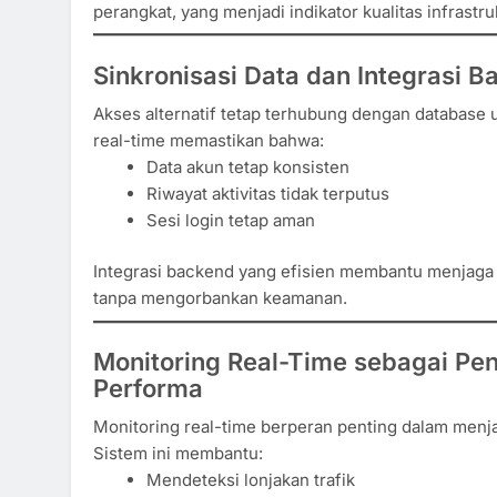
perangkat, yang menjadi indikator kualitas infrastruk
Sinkronisasi Data dan Integrasi 
Akses alternatif tetap terhubung dengan database 
real-time memastikan bahwa:
Data akun tetap konsisten
Riwayat aktivitas tidak terputus
Sesi login tetap aman
Integrasi backend yang efisien membantu menjaga 
tanpa mengorbankan keamanan.
Monitoring Real-Time sebagai Pe
Performa
Monitoring real-time berperan penting dalam menja
Sistem ini membantu:
Mendeteksi lonjakan trafik