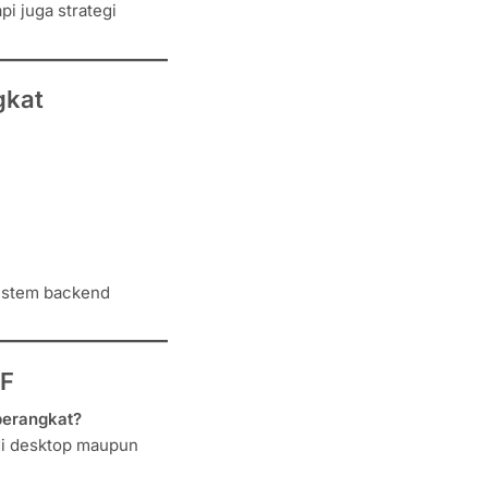
pi juga strategi
gkat
sistem backend
IF
perangkat?
di desktop maupun