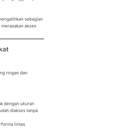
 mengalihkan sebagian
p merasakan akses
kat
ang ringan dan
ak dengan ukuran
mudah diakses tanpa
forma lintas