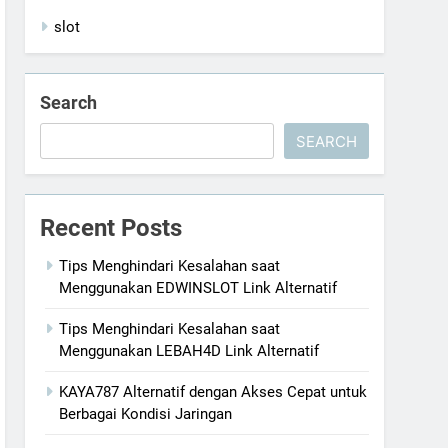
slot
Search
SEARCH
Recent Posts
Tips Menghindari Kesalahan saat
Menggunakan EDWINSLOT Link Alternatif
Tips Menghindari Kesalahan saat
Menggunakan LEBAH4D Link Alternatif
KAYA787 Alternatif dengan Akses Cepat untuk
Berbagai Kondisi Jaringan