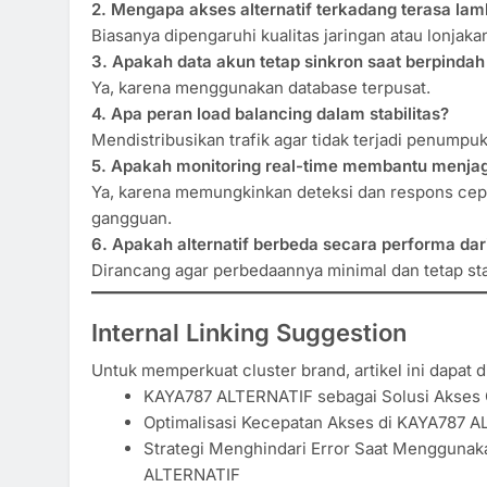
2. Mengapa akses alternatif terkadang terasa lam
Biasanya dipengaruhi kualitas jaringan atau lonjaka
3. Apakah data akun tetap sinkron saat berpinda
Ya, karena menggunakan database terpusat.
4. Apa peran load balancing dalam stabilitas?
Mendistribusikan trafik agar tidak terjadi penumpu
5. Apakah monitoring real-time membantu menja
Ya, karena memungkinkan deteksi dan respons cep
gangguan.
6. Apakah alternatif berbeda secara performa da
Dirancang agar perbedaannya minimal dan tetap sta
Internal Linking Suggestion
Untuk memperkuat cluster brand, artikel ini dapat d
KAYA787 ALTERNATIF sebagai Solusi Akses
Optimalisasi Kecepatan Akses di KAYA787 
Strategi Menghindari Error Saat Mengguna
ALTERNATIF