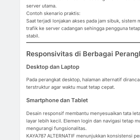
server utama.
Contoh skenario praktis:
Saat terjadi lonjakan akses pada jam sibuk, sistem
trafik ke server cadangan sehingga pengguna teta
stabil.
Responsivitas di Berbagai Perang
Desktop dan Laptop
Pada perangkat desktop, halaman alternatif diranc
terstruktur agar waktu muat tetap cepat.
Smartphone dan Tablet
Desain responsif membantu menyesuaikan tata let
layar lebih kecil. Elemen login dan navigasi tetap 
mengurangi fungsionalitas.
KAYA787 ALTERNATIF menunjukkan konsistensi per