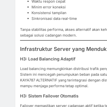
Waktu respon cepat
Minim error koneksi
Konsistensi tampilan
Sinkronisasi data real-time
Tanpa stabilitas performa, akses alternatif akan ke
sebagai solusi cadangan modern.
Infrastruktur Server yang Menduk
H3: Load Balancing Adaptif
Load balancing memungkinkan distribusi trafik pe
Sistem ini mencegah penumpukan beban pada satu 
KAYA787 ALTERNATIF yang terintegrasi dengan dist
mampu menjaga performa tetap optimal.
H3: Sistem Failover Otomatis
Failover memastikan server cadangan aktif ketika 