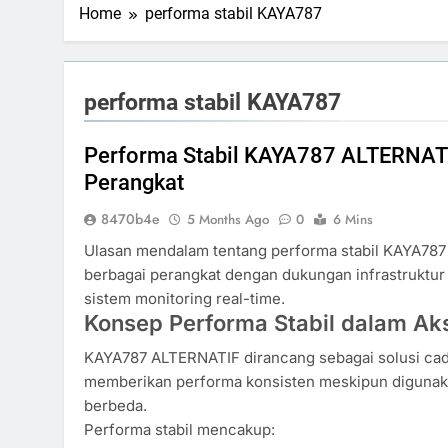
Home
performa stabil KAYA787
performa stabil KAYA787
Performa Stabil KAYA787 ALTERNATI
Perangkat
8470b4e
5 Months Ago
0
6 Mins
Ulasan mendalam tentang performa stabil KAYA787
berbagai perangkat dengan dukungan infrastruktur
sistem monitoring real-time.
Konsep Performa Stabil dalam Aks
KAYA787 ALTERNATIF dirancang sebagai solusi cad
memberikan performa konsisten meskipun digunaka
berbeda.
Performa stabil mencakup: