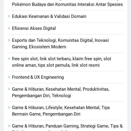
Pokémon Budaya dan Komunitas Interaksi Antar Spesies
Edukasi Keamanan & Validasi Domain
Efisiensi Akses Digital
Esports dan Teknologi, Komunitas Digital, Inovasi
Gaming, Ekosistem Modern
free spin slot, link slot terbaru, klaim free spin, slot
online aman, tips slot pemula, link slot resmi
Frontend & UX Engineering
Game & Hiburan, Kesehatan Mental, Produktivitas,
Pengembangan Diri, Teknologi
Game & Hiburan, Lifestyle, Kesehatan Mental, Tips
Bermain Game, Pengembangan Diri
Game & Hiburan, Panduan Gaming, Strategi Game, Tips &