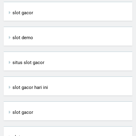
slot gacor
slot demo
situs slot gacor
slot gacor hari ini
slot gacor