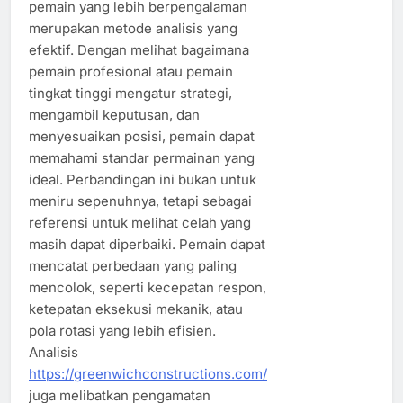
pemain yang lebih berpengalaman
merupakan metode analisis yang
efektif. Dengan melihat bagaimana
pemain profesional atau pemain
tingkat tinggi mengatur strategi,
mengambil keputusan, dan
menyesuaikan posisi, pemain dapat
memahami standar permainan yang
ideal. Perbandingan ini bukan untuk
meniru sepenuhnya, tetapi sebagai
referensi untuk melihat celah yang
masih dapat diperbaiki. Pemain dapat
mencatat perbedaan yang paling
mencolok, seperti kecepatan respon,
ketepatan eksekusi mekanik, atau
pola rotasi yang lebih efisien.
Analisis
https://greenwichconstructions.com/
juga melibatkan pengamatan