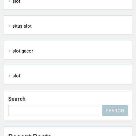
slot
situs slot
slot gacor
slot
Search
SEARCH