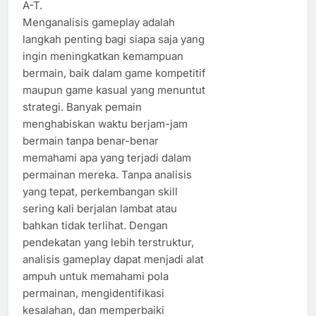
A-T.
Menganalisis gameplay adalah
langkah penting bagi siapa saja yang
ingin meningkatkan kemampuan
bermain, baik dalam game kompetitif
maupun game kasual yang menuntut
strategi. Banyak pemain
menghabiskan waktu berjam-jam
bermain tanpa benar-benar
memahami apa yang terjadi dalam
permainan mereka. Tanpa analisis
yang tepat, perkembangan skill
sering kali berjalan lambat atau
bahkan tidak terlihat. Dengan
pendekatan yang lebih terstruktur,
analisis gameplay dapat menjadi alat
ampuh untuk memahami pola
permainan, mengidentifikasi
kesalahan, dan memperbaiki