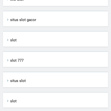
situs slot gacor
slot
slot 777
situs slot
slot