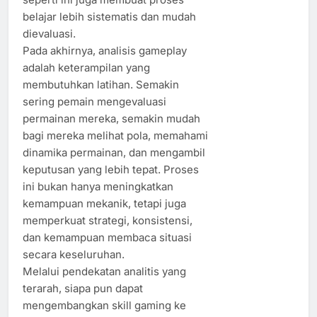
belajar lebih sistematis dan mudah
dievaluasi.
Pada akhirnya, analisis gameplay
adalah keterampilan yang
membutuhkan latihan. Semakin
sering pemain mengevaluasi
permainan mereka, semakin mudah
bagi mereka melihat pola, memahami
dinamika permainan, dan mengambil
keputusan yang lebih tepat. Proses
ini bukan hanya meningkatkan
kemampuan mekanik, tetapi juga
memperkuat strategi, konsistensi,
dan kemampuan membaca situasi
secara keseluruhan.
Melalui pendekatan analitis yang
terarah, siapa pun dapat
mengembangkan skill gaming ke