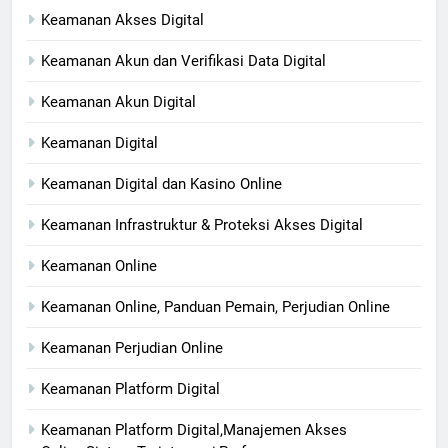
Keamanan Akses Digital
Keamanan Akun dan Verifikasi Data Digital
Keamanan Akun Digital
Keamanan Digital
Keamanan Digital dan Kasino Online
Keamanan Infrastruktur & Proteksi Akses Digital
Keamanan Online
Keamanan Online, Panduan Pemain, Perjudian Online
Keamanan Perjudian Online
Keamanan Platform Digital
Keamanan Platform Digital,Manajemen Akses