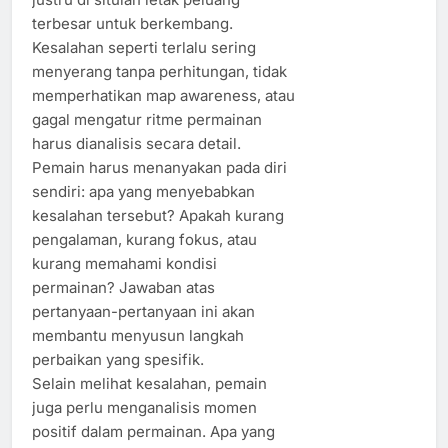
terbesar untuk berkembang.
Kesalahan seperti terlalu sering
menyerang tanpa perhitungan, tidak
memperhatikan map awareness, atau
gagal mengatur ritme permainan
harus dianalisis secara detail.
Pemain harus menanyakan pada diri
sendiri: apa yang menyebabkan
kesalahan tersebut? Apakah kurang
pengalaman, kurang fokus, atau
kurang memahami kondisi
permainan? Jawaban atas
pertanyaan-pertanyaan ini akan
membantu menyusun langkah
perbaikan yang spesifik.
Selain melihat kesalahan, pemain
juga perlu menganalisis momen
positif dalam permainan. Apa yang