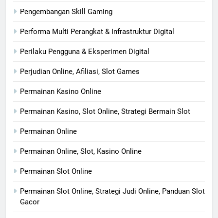
Pengembangan Skill Gaming
Performa Multi Perangkat & Infrastruktur Digital
Perilaku Pengguna & Eksperimen Digital
Perjudian Online, Afiliasi, Slot Games
Permainan Kasino Online
Permainan Kasino, Slot Online, Strategi Bermain Slot
Permainan Online
Permainan Online, Slot, Kasino Online
Permainan Slot Online
Permainan Slot Online, Strategi Judi Online, Panduan Slot
Gacor