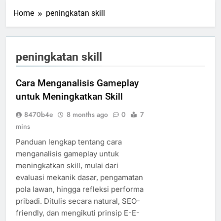
Home
peningkatan skill
peningkatan skill
Cara Menganalisis Gameplay
untuk Meningkatkan Skill
8470b4e
8 months ago
0
7
mins
Panduan lengkap tentang cara
menganalisis gameplay untuk
meningkatkan skill, mulai dari
evaluasi mekanik dasar, pengamatan
pola lawan, hingga refleksi performa
pribadi. Ditulis secara natural, SEO-
friendly, dan mengikuti prinsip E-E-