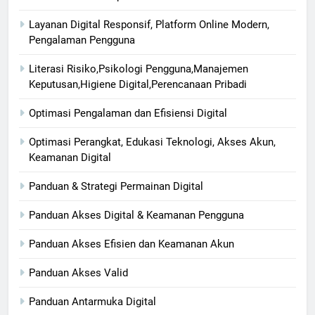
Layanan Digital Responsif, Platform Online Modern,
Pengalaman Pengguna
Literasi Risiko,Psikologi Pengguna,Manajemen
Keputusan,Higiene Digital,Perencanaan Pribadi
Optimasi Pengalaman dan Efisiensi Digital
Optimasi Perangkat, Edukasi Teknologi, Akses Akun,
Keamanan Digital
Panduan & Strategi Permainan Digital
Panduan Akses Digital & Keamanan Pengguna
Panduan Akses Efisien dan Keamanan Akun
Panduan Akses Valid
Panduan Antarmuka Digital