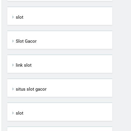
slot
Slot Gacor
link slot
situs slot gacor
slot