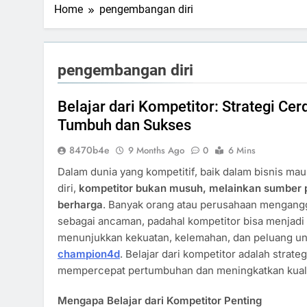
Home
pengembangan diri
pengembangan diri
Belajar dari Kompetitor: Strategi Cer
Tumbuh dan Sukses
8470b4e
9 Months Ago
0
6 Mins
Dalam dunia yang kompetitif, baik dalam bisnis 
diri,
kompetitor bukan musuh, melainkan sumber 
berharga
. Banyak orang atau perusahaan mengang
sebagai ancaman, padahal kompetitor bisa menjadi
menunjukkan kekuatan, kelemahan, dan peluang u
champion4d
. Belajar dari kompetitor adalah strate
mempercepat pertumbuhan dan meningkatkan kualita
Mengapa Belajar dari Kompetitor Penting