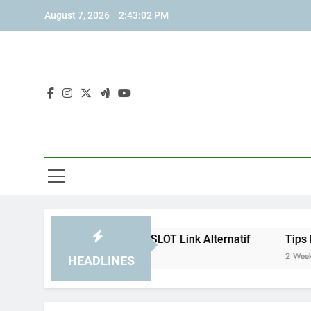
Skip
August 7, 2026
2:43:03 PM
to
content
Min
Temukan S
nggunakan EDWINSLOT Link Alternatif
Tips Menghindar
2 Weeks Ago
HEADLINES