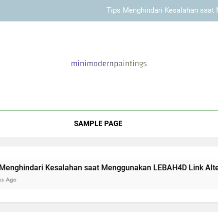
Tips Menghindari Kesalahan saat
KAYA787 Alternatif dengan Akses 
KAYA787 Alternatif dengan Desai
Tips Menghindari Kesalahan saat M
i Modern Paintings
Tips Menghindari Kesalahan saat
eni Lukisan Modern Yang Unik Di Mini Modern Paintings.
KAYA787 Alternatif dengan Akses 
SAMPLE PAGE
KAYA787 Alternatif dengan Desai
i Kesalahan saat Menggunakan LEBAH4D Link Alternatif