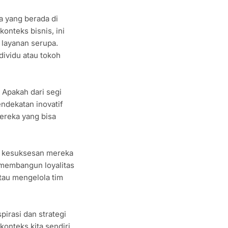
a yang berada di
konteks bisnis, ini
 layanan serupa.
dividu atau tokoh
Apakah dari segi
endekatan inovatif
mereka yang bisa
lik kesuksesan mereka
membangun loyalitas
tau mengelola tim
pirasi dan strategi
onteks kita sendiri.