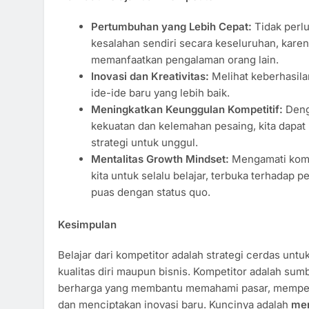
Pertumbuhan yang Lebih Cepat:
Tidak perlu 
kesalahan sendiri secara keseluruhan, karena
memanfaatkan pengalaman orang lain.
Inovasi dan Kreativitas:
Melihat keberhasil
ide-ide baru yang lebih baik.
Meningkatkan Keunggulan Kompetitif:
Deng
kekuatan dan kelemahan pesaing, kita dapa
strategi untuk unggul.
Mentalitas Growth Mindset:
Mengamati komp
kita untuk selalu belajar, terbuka terhadap p
puas dengan status quo.
Kesimpulan
Belajar dari kompetitor adalah strategi cerdas unt
kualitas diri maupun bisnis. Kompetitor adalah sum
berharga yang membantu memahami pasar, memper
dan menciptakan inovasi baru. Kuncinya adalah
me