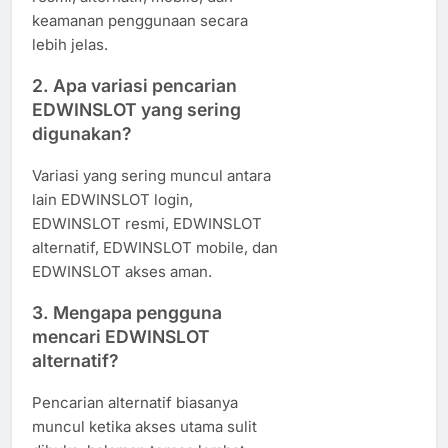
keamanan penggunaan secara
lebih jelas.
2. Apa variasi pencarian
EDWINSLOT yang sering
digunakan?
Variasi yang sering muncul antara
lain EDWINSLOT login,
EDWINSLOT resmi, EDWINSLOT
alternatif, EDWINSLOT mobile, dan
EDWINSLOT akses aman.
3. Mengapa pengguna
mencari EDWINSLOT
alternatif?
Pencarian alternatif biasanya
muncul ketika akses utama sulit