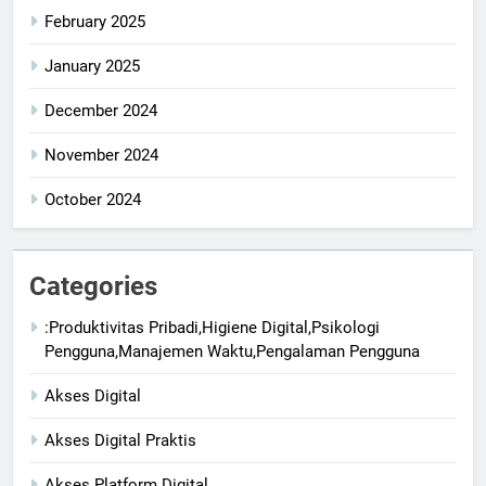
February 2025
January 2025
December 2024
November 2024
October 2024
Categories
:Produktivitas Pribadi,Higiene Digital,Psikologi
Pengguna,Manajemen Waktu,Pengalaman Pengguna
Akses Digital
Akses Digital Praktis
Akses Platform Digital.