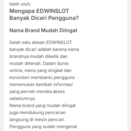
lebih utuh.
Mengapa EDWINSLOT
Banyak Dicari Pengguna?
Nama Brand Mudah Diingat
Salah satu alasan EDWINSLOT
banyak dicari adalah karena nama
brandnya mudah diketik dan
mudah dikenali. Dalam dunia
online, nama yang singkat dan
konsisten membantu pengguna
menemukan kembali informasi
yang pernah mereka akses
sebelumnya.
Nama brand yang mudah diingat
juga mendukung pencarian
langsung di mesin pencari.
Pengguna yang sudah mengenal