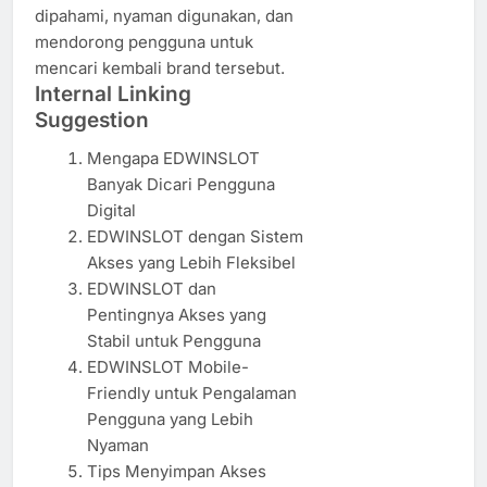
dipahami, nyaman digunakan, dan
mendorong pengguna untuk
mencari kembali brand tersebut.
Internal Linking
Suggestion
Mengapa EDWINSLOT
Banyak Dicari Pengguna
Digital
EDWINSLOT dengan Sistem
Akses yang Lebih Fleksibel
EDWINSLOT dan
Pentingnya Akses yang
Stabil untuk Pengguna
EDWINSLOT Mobile-
Friendly untuk Pengalaman
Pengguna yang Lebih
Nyaman
Tips Menyimpan Akses