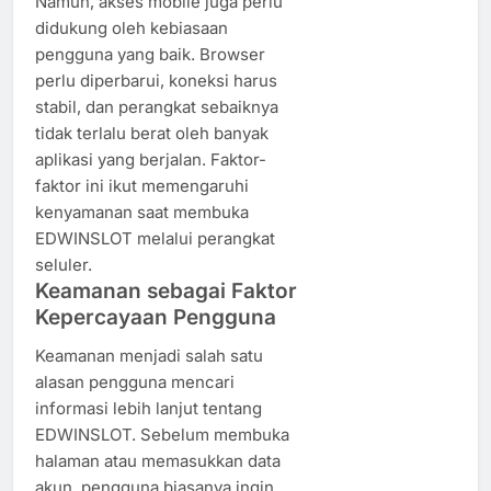
Namun, akses mobile juga perlu
didukung oleh kebiasaan
pengguna yang baik. Browser
perlu diperbarui, koneksi harus
stabil, dan perangkat sebaiknya
tidak terlalu berat oleh banyak
aplikasi yang berjalan. Faktor-
faktor ini ikut memengaruhi
kenyamanan saat membuka
EDWINSLOT melalui perangkat
seluler.
Keamanan sebagai Faktor
Kepercayaan Pengguna
Keamanan menjadi salah satu
alasan pengguna mencari
informasi lebih lanjut tentang
EDWINSLOT. Sebelum membuka
halaman atau memasukkan data
akun, pengguna biasanya ingin