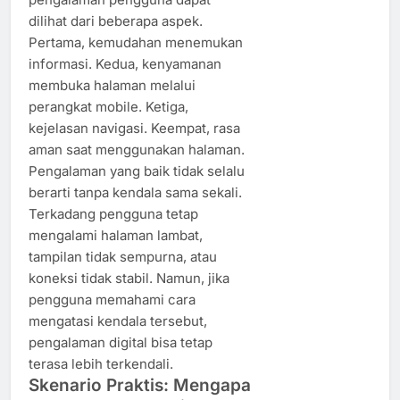
dilihat dari beberapa aspek.
Pertama, kemudahan menemukan
informasi. Kedua, kenyamanan
membuka halaman melalui
perangkat mobile. Ketiga,
kejelasan navigasi. Keempat, rasa
aman saat menggunakan halaman.
Pengalaman yang baik tidak selalu
berarti tanpa kendala sama sekali.
Terkadang pengguna tetap
mengalami halaman lambat,
tampilan tidak sempurna, atau
koneksi tidak stabil. Namun, jika
pengguna memahami cara
mengatasi kendala tersebut,
pengalaman digital bisa tetap
terasa lebih terkendali.
Skenario Praktis: Mengapa