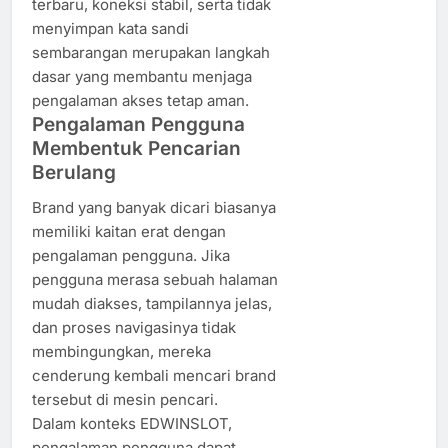
terbaru, koneksi stabil, serta tidak
menyimpan kata sandi
sembarangan merupakan langkah
dasar yang membantu menjaga
pengalaman akses tetap aman.
Pengalaman Pengguna
Membentuk Pencarian
Berulang
Brand yang banyak dicari biasanya
memiliki kaitan erat dengan
pengalaman pengguna. Jika
pengguna merasa sebuah halaman
mudah diakses, tampilannya jelas,
dan proses navigasinya tidak
membingungkan, mereka
cenderung kembali mencari brand
tersebut di mesin pencari.
Dalam konteks EDWINSLOT,
pengalaman pengguna dapat