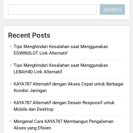
SEARCH
Recent Posts
Tips Menghindari Kesalahan saat Menggunakan
EDWINSLOT Link Alternatif
Tips Menghindari Kesalahan saat Menggunakan
LEBAH4D Link Alternatif
KAYA787 Alternatif dengan Akses Cepat untuk Berbagai
Kondisi Jaringan
KAYA787 Alternatif dengan Desain Responsif untuk
Mobile dan Desktop
Mengenal Cara KAYA787 Membangun Pengalaman
Akses yang Efisien