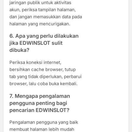
jaringan publik untuk aktivitas
akun, periksa tampilan halaman,
dan jangan memasukkan data pada
halaman yang mencurigakan.
6. Apa yang perlu dilakukan
jika EDWINSLOT sulit
dibuka?
Periksa koneksi internet,
bersihkan cache browser, tutup
tab yang tidak diperlukan, perbarui
browser, lalu coba buka kembali.
7. Mengapa pengalaman
pengguna penting bagi
pencarian EDWINSLOT?
Pengalaman pengguna yang baik
membuat halaman lebih mudah