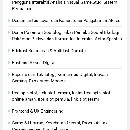
Pengguna Interaktif,Analisis Visual Game,Studi Sistem
Permainan
Desain Lintas Layar dan Konsistensi Pengalaman Akses
Dunia Pokémon Sosiologi Fiksi Perilaku Sosial Ekologi
Pokémon Budaya dan Komunitas Interaksi Antar Spesies
Edukasi Keamanan & Validasi Domain
Efisiensi Akses Digital
Esports dan Teknologi, Komunitas Digital, Inovasi
Gaming, Ekosistem Modern
free spin slot, link slot terbaru, klaim free spin, slot
online aman, tips slot pemula, link slot resmi
Frontend & UX Engineering
Game & Hiburan, Kesehatan Mental, Produktivitas,
Pengembangan Diri, Teknologi