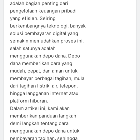
adalah bagian penting dari
pengelolaan keuangan pribadi
yang efisien. Seiring
berkembangnya teknologi, banyak
solusi pembayaran digital yang
semakin memudahkan proses ini,
salah satunya adalah
menggunakan depo dana. Depo
dana memberikan cara yang
mudah, cepat, dan aman untuk
membayar berbagai tagihan, mulai
dari tagihan listrik, air, telepon,
hingga langganan internet atau
platform hiburan.
Dalam artikel ini, kami akan
memberikan panduan langkah
demi langkah tentang cara
menggunakan depo dana untuk
pembayaran tagihan, sehingga