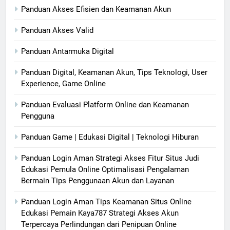
Panduan Akses Efisien dan Keamanan Akun
Panduan Akses Valid
Panduan Antarmuka Digital
Panduan Digital, Keamanan Akun, Tips Teknologi, User
Experience, Game Online
Panduan Evaluasi Platform Online dan Keamanan
Pengguna
Panduan Game | Edukasi Digital | Teknologi Hiburan
Panduan Login Aman Strategi Akses Fitur Situs Judi
Edukasi Pemula Online Optimalisasi Pengalaman
Bermain Tips Penggunaan Akun dan Layanan
Panduan Login Aman Tips Keamanan Situs Online
Edukasi Pemain Kaya787 Strategi Akses Akun
Terpercaya Perlindungan dari Penipuan Online