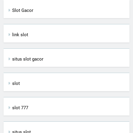
Slot Gacor
link slot
situs slot gacor
slot
slot 777
situs slot