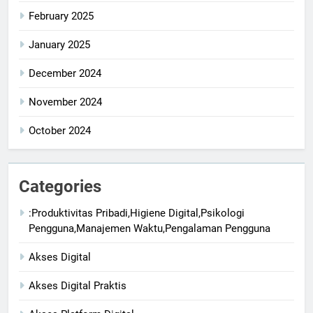
February 2025
January 2025
December 2024
November 2024
October 2024
Categories
:Produktivitas Pribadi,Higiene Digital,Psikologi
Pengguna,Manajemen Waktu,Pengalaman Pengguna
Akses Digital
Akses Digital Praktis