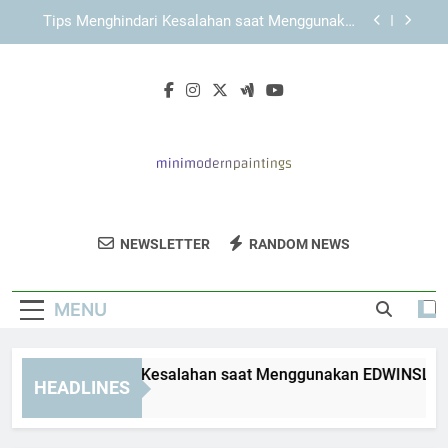
Skip
KAYA787 Alternatif dengan Akses Cepat untuk
to
Berbagai Kondisi Jaringan
content
KAYA787 Alternatif dengan Desain Responsif
untuk Mobile dan Desktop
Tips Menghindari Kesalahan saat Menggunakan
EDWINSLOT Link Alternatif
Tips Menghindari Kesalahan saat Menggunakan
LEBAH4D Link Alternatif
KAYA787 Alternatif dengan Akses Cepat untuk
Berbagai Kondisi Jaringan
Mini Modern
Temukan Seni Lukisan Modern Yang Unik Di
KAYA787 Alternatif dengan Desain Responsif
NEWSLETTER
RANDOM NEWS
Paintings
untuk Mobile dan Desktop
Mini Modern Paintings.
MENU
ps Menghindari Kesalahan saat Menggunakan EDWINSLOT Link 
HEADLINES
Weeks Ago