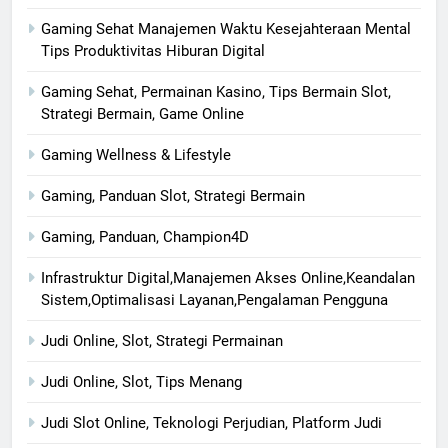
Gaming Sehat Manajemen Waktu Kesejahteraan Mental
Tips Produktivitas Hiburan Digital
Gaming Sehat, Permainan Kasino, Tips Bermain Slot,
Strategi Bermain, Game Online
Gaming Wellness & Lifestyle
Gaming, Panduan Slot, Strategi Bermain
Gaming, Panduan, Champion4D
Infrastruktur Digital,Manajemen Akses Online,Keandalan
Sistem,Optimalisasi Layanan,Pengalaman Pengguna
Judi Online, Slot, Strategi Permainan
Judi Online, Slot, Tips Menang
Judi Slot Online, Teknologi Perjudian, Platform Judi