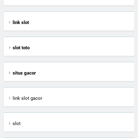
link slot
slot toto
situs gacor
link slot gacor
slot