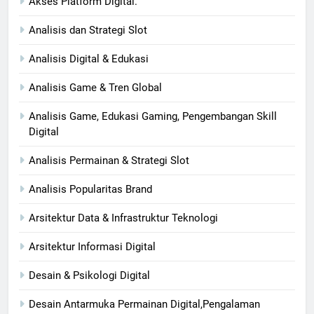
Akses Platform Digital.
Analisis dan Strategi Slot
Analisis Digital & Edukasi
Analisis Game & Tren Global
Analisis Game, Edukasi Gaming, Pengembangan Skill
Digital
Analisis Permainan & Strategi Slot
Analisis Popularitas Brand
Arsitektur Data & Infrastruktur Teknologi
Arsitektur Informasi Digital
Desain & Psikologi Digital
Desain Antarmuka Permainan Digital,Pengalaman