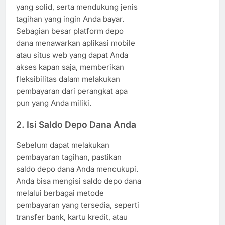
yang solid, serta mendukung jenis
tagihan yang ingin Anda bayar.
Sebagian besar platform depo
dana menawarkan aplikasi mobile
atau situs web yang dapat Anda
akses kapan saja, memberikan
fleksibilitas dalam melakukan
pembayaran dari perangkat apa
pun yang Anda miliki.
2.
Isi Saldo Depo Dana Anda
Sebelum dapat melakukan
pembayaran tagihan, pastikan
saldo depo dana Anda mencukupi.
Anda bisa mengisi saldo depo dana
melalui berbagai metode
pembayaran yang tersedia, seperti
transfer bank, kartu kredit, atau