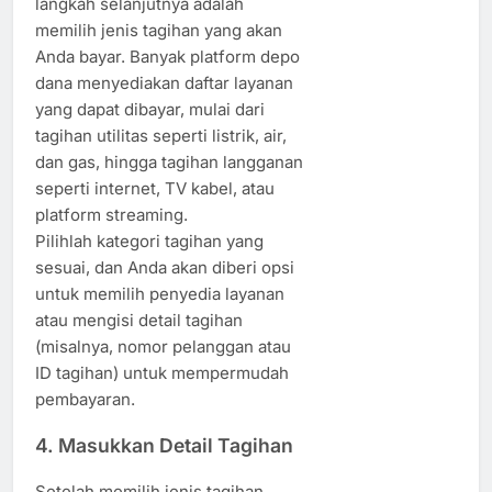
langkah selanjutnya adalah
memilih jenis tagihan yang akan
Anda bayar. Banyak platform depo
dana menyediakan daftar layanan
yang dapat dibayar, mulai dari
tagihan utilitas seperti listrik, air,
dan gas, hingga tagihan langganan
seperti internet, TV kabel, atau
platform streaming.
Pilihlah kategori tagihan yang
sesuai, dan Anda akan diberi opsi
untuk memilih penyedia layanan
atau mengisi detail tagihan
(misalnya, nomor pelanggan atau
ID tagihan) untuk mempermudah
pembayaran.
4.
Masukkan Detail Tagihan
Setelah memilih jenis tagihan,