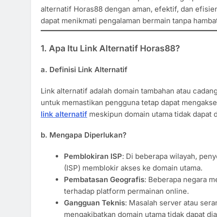
alternatif Horas88 dengan aman, efektif, dan efisi
dapat menikmati pengalaman bermain tanpa hamba
1. Apa Itu Link Alternatif Horas88?
a. Definisi Link Alternatif
Link alternatif adalah domain tambahan atau cadan
untuk memastikan pengguna tetap dapat mengakse
link alternatif
meskipun domain utama tidak dapat d
b. Mengapa Diperlukan?
Pemblokiran ISP
: Di beberapa wilayah, peny
(ISP) memblokir akses ke domain utama.
Pembatasan Geografis
: Beberapa negara mem
terhadap platform permainan online.
Gangguan Teknis
: Masalah server atau sera
mengakibatkan domain utama tidak dapat di