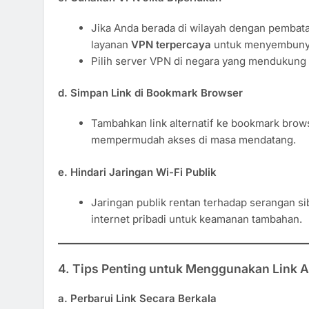
Jika Anda berada di wilayah dengan pembat
layanan
VPN terpercaya
untuk menyembunyi
Pilih server VPN di negara yang mendukung
d. Simpan Link di Bookmark Browser
Tambahkan link alternatif ke bookmark brow
mempermudah akses di masa mendatang.
e. Hindari Jaringan Wi-Fi Publik
Jaringan publik rentan terhadap serangan s
internet pribadi untuk keamanan tambahan.
4. Tips Penting untuk Menggunakan Link A
a. Perbarui Link Secara Berkala