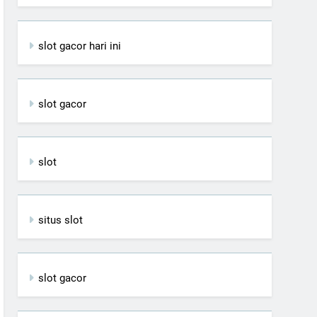
slot gacor hari ini
slot gacor
slot
situs slot
slot gacor