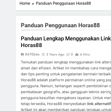
Home
Panduan Penggunaan Horas88
Panduan Penggunaan Horas88
Panduan Lengkap Menggunakan Link 
Horas88
8470b4e
2 Years Ago
0
6 Mins
Temukan panduan lengkap menggunakan link alter
aman dan efisien. Artikel ini membahas cara meng
dan tips penting untuk pengalaman bermain terbaik
Horas88 adalah platform permainan online yang pop
pengguna. Namun, tantangan seperti pemblokiran 
pembatasan geografis, atau gangguan teknis serin
pengguna kesulitan mengakses layanan. Untuk mem
tetap tersedia, Horas88 menyediakan
link alternatif
Artikel ini akan memberikan panduan lengkap untu