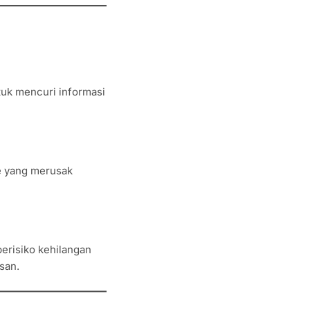
tuk mencuri informasi
e yang merusak
erisiko kehilangan
san.