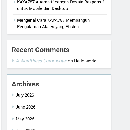
KAYA787 Alternatif dengan Desain Responsif
untuk Mobile dan Desktop
Mengenal Cara KAYA787 Membangun
Pengalaman Akses yang Efisien
Recent Comments
A WordPress Commenter
on
Hello world!
Archives
July 2026
June 2026
May 2026