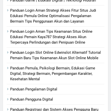
Panduan Game | Edukasi Digital | Teknologi Hiburan
Panduan Login Aman Strategi Akses Fitur Situs Judi
Edukasi Pemula Online Optimalisasi Pengalaman
Bermain Tips Penggunaan Akun dan Layanan
Panduan Login Aman Tips Keamanan Situs Online
Edukasi Pemain Kaya787 Strategi Akses Akun
Terpercaya Perlindungan dari Penipuan Online
Panduan Login Slot Online Edwinslot Alternatif Tutorial
Pemain Baru Tips Keamanan Akun Slot Online Mobile
Panduan Pemula, Psikologi Bermain, Edukasi Game
Digital, Strategi Bermain, Pengembangan Karakter,
Kesehatan Mental
Panduan Pengalaman Digital
Panduan Pengguna Digital
Panduan Registrasi dan Sistem Akses Pengguna Baru