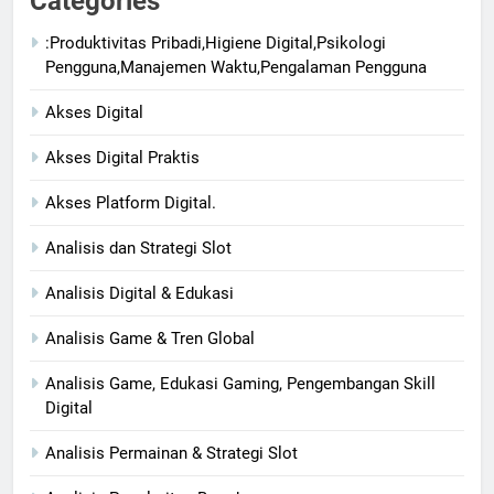
Categories
:Produktivitas Pribadi,Higiene Digital,Psikologi
Pengguna,Manajemen Waktu,Pengalaman Pengguna
Akses Digital
Akses Digital Praktis
Akses Platform Digital.
Analisis dan Strategi Slot
Analisis Digital & Edukasi
Analisis Game & Tren Global
Analisis Game, Edukasi Gaming, Pengembangan Skill
Digital
Analisis Permainan & Strategi Slot