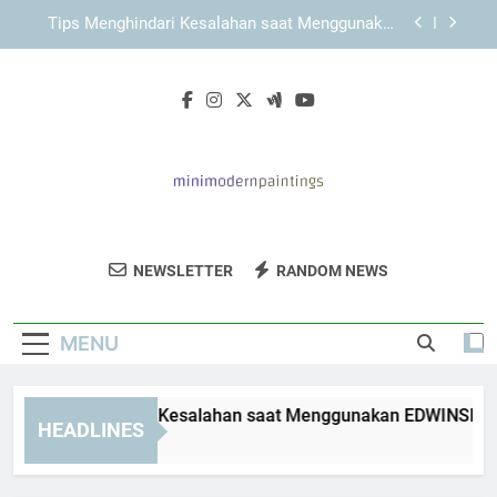
Skip
KAYA787 Alternatif dengan Akses Cepat untuk
to
Berbagai Kondisi Jaringan
content
KAYA787 Alternatif dengan Desain Responsif
untuk Mobile dan Desktop
Tips Menghindari Kesalahan saat Menggunakan
EDWINSLOT Link Alternatif
Tips Menghindari Kesalahan saat Menggunakan
LEBAH4D Link Alternatif
KAYA787 Alternatif dengan Akses Cepat untuk
Berbagai Kondisi Jaringan
Mini Modern
Temukan Seni Lukisan Modern Yang Unik Di
KAYA787 Alternatif dengan Desain Responsif
NEWSLETTER
RANDOM NEWS
Paintings
untuk Mobile dan Desktop
Mini Modern Paintings.
MENU
ps Menghindari Kesalahan saat Menggunakan EDWINSLOT Link
HEADLINES
Weeks Ago