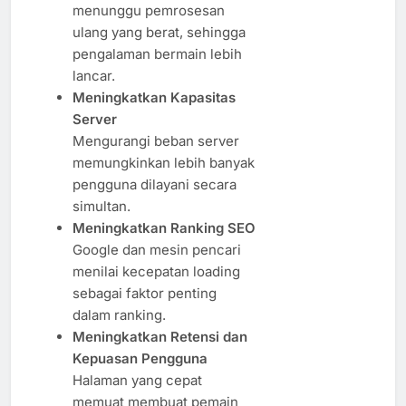
menunggu pemrosesan
ulang yang berat, sehingga
pengalaman bermain lebih
lancar.
Meningkatkan Kapasitas
Server
Mengurangi beban server
memungkinkan lebih banyak
pengguna dilayani secara
simultan.
Meningkatkan Ranking SEO
Google dan mesin pencari
menilai kecepatan loading
sebagai faktor penting
dalam ranking.
Meningkatkan Retensi dan
Kepuasan Pengguna
Halaman yang cepat
memuat membuat pemain