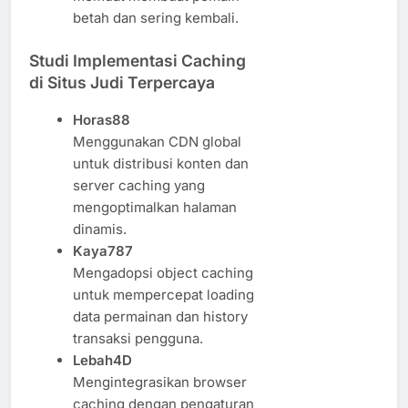
betah dan sering kembali.
Studi Implementasi Caching
di Situs Judi Terpercaya
Horas88
Menggunakan CDN global
untuk distribusi konten dan
server caching yang
mengoptimalkan halaman
dinamis.
Kaya787
Mengadopsi object caching
untuk mempercepat loading
data permainan dan history
transaksi pengguna.
Lebah4D
Mengintegrasikan browser
caching dengan pengaturan