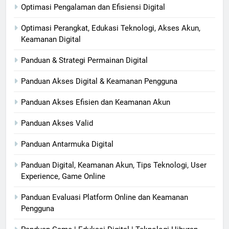
Optimasi Pengalaman dan Efisiensi Digital
Optimasi Perangkat, Edukasi Teknologi, Akses Akun,
Keamanan Digital
Panduan & Strategi Permainan Digital
Panduan Akses Digital & Keamanan Pengguna
Panduan Akses Efisien dan Keamanan Akun
Panduan Akses Valid
Panduan Antarmuka Digital
Panduan Digital, Keamanan Akun, Tips Teknologi, User
Experience, Game Online
Panduan Evaluasi Platform Online dan Keamanan
Pengguna