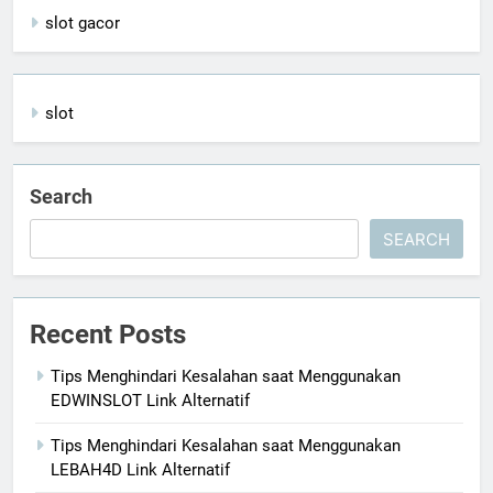
slot gacor
slot
Search
SEARCH
Recent Posts
Tips Menghindari Kesalahan saat Menggunakan
EDWINSLOT Link Alternatif
Tips Menghindari Kesalahan saat Menggunakan
LEBAH4D Link Alternatif