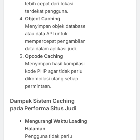
lebih cepat dari lokasi
terdekat pengguna.
Object Caching
Menyimpan objek database
atau data API untuk
mempercepat pengambilan
data dalam aplikasi judi.
Opcode Caching
Menyimpan hasil kompilasi
kode PHP agar tidak perlu
dikompilasi ulang setiap
permintaan.
Dampak Sistem Caching
pada Performa Situs Judi
Mengurangi Waktu Loading
Halaman
Pengguna tidak perlu