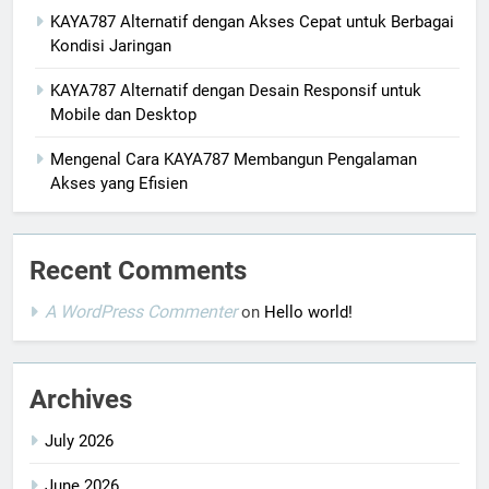
KAYA787 Alternatif dengan Akses Cepat untuk Berbagai
Kondisi Jaringan
KAYA787 Alternatif dengan Desain Responsif untuk
Mobile dan Desktop
Mengenal Cara KAYA787 Membangun Pengalaman
Akses yang Efisien
Recent Comments
A WordPress Commenter
on
Hello world!
Archives
July 2026
June 2026