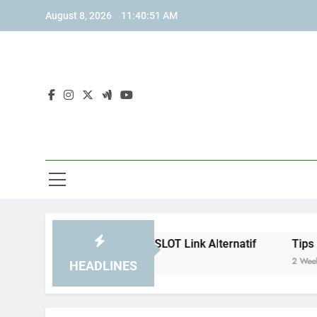
Skip
August 8, 2026
11:40:52 AM
to
content
Min
Temukan S
nggunakan EDWINSLOT Link Alternatif
Tips Menghindar
2 Weeks Ago
HEADLINES