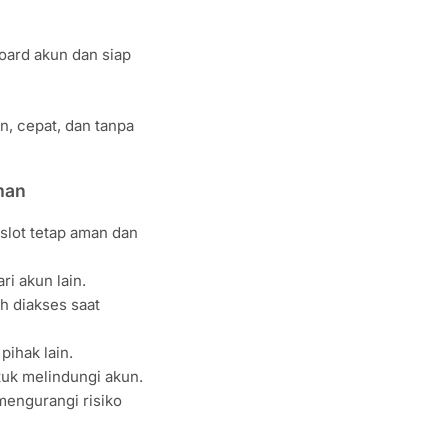
oard akun dan siap
n, cepat, dan tanpa
man
slot tetap aman dan
i akun lain.
h diakses saat
ihak lain.
ntuk melindungi akun.
mengurangi risiko