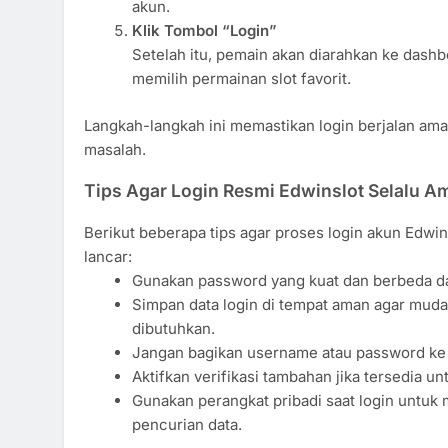
akun.
Klik Tombol “Login”
Setelah itu, pemain akan diarahkan ke dashb
memilih permainan slot favorit.
Langkah-langkah ini memastikan login berjalan ama
masalah.
Tips Agar Login Resmi Edwinslot Selalu A
Berikut beberapa tips agar proses login akun Edwin
lancar:
Gunakan password yang kuat dan berbeda dar
Simpan data login di tempat aman agar muda
dibutuhkan.
Jangan bagikan username atau password ke p
Aktifkan verifikasi tambahan jika tersedia u
Gunakan perangkat pribadi saat login untuk 
pencurian data.