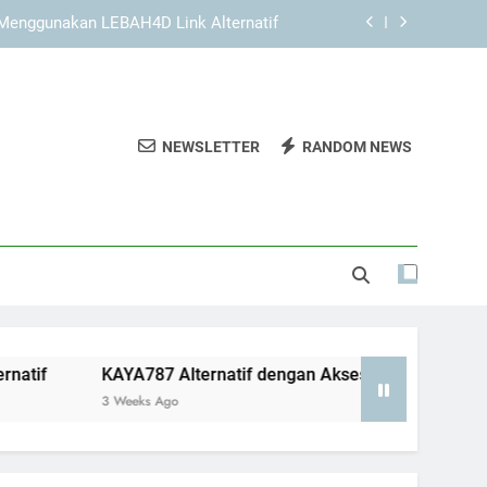
 Menggunakan LEBAH4D Link Alternatif
Cepat untuk Berbagai Kondisi Jaringan
n Responsif untuk Mobile dan Desktop
NEWSLETTER
RANDOM NEWS
enggunakan EDWINSLOT Link Alternatif
 Menggunakan LEBAH4D Link Alternatif
Cepat untuk Berbagai Kondisi Jaringan
n Responsif untuk Mobile dan Desktop
KAYA787 Alternatif dengan Akses Cepat untuk Berbagai Kond
3 Weeks Ago