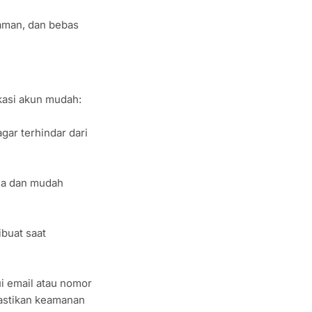
 aman, dan bebas
ikasi akun mudah:
gar terhindar dari
ama dan mudah
buat saat
i email atau nomor
astikan keamanan