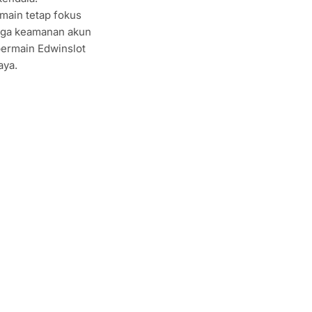
main tetap fokus
jaga keamanan akun
bermain Edwinslot
aya.