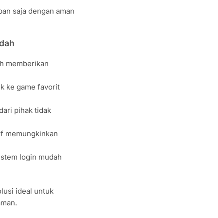
apan saja dengan aman
udah
dah memberikan
 ke game favorit
ari pihak tidak
if memungkinkan
istem login mudah
lusi ideal untuk
aman.