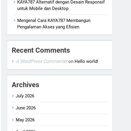
KAYA787 Alternatif dengan Desain Responsif
untuk Mobile dan Desktop
Mengenal Cara KAYA787 Membangun
Pengalaman Akses yang Efisien
Recent Comments
A WordPress Commenter
on
Hello world!
Archives
July 2026
June 2026
May 2026