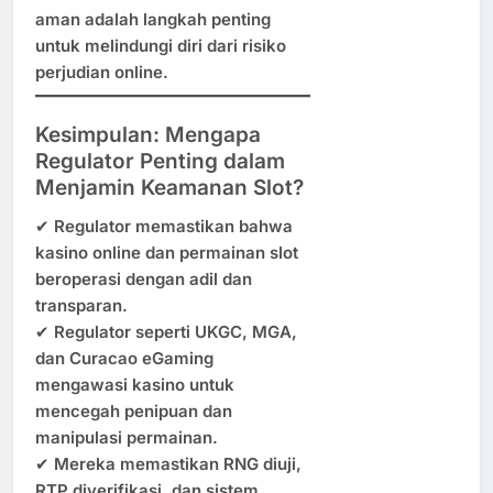
aman adalah langkah penting
untuk melindungi diri dari risiko
perjudian online.
Kesimpulan: Mengapa
Regulator Penting dalam
Menjamin Keamanan Slot?
✔
Regulator memastikan bahwa
kasino online dan permainan slot
beroperasi dengan adil dan
transparan.
✔
Regulator seperti UKGC, MGA,
dan Curacao eGaming
mengawasi kasino untuk
mencegah penipuan dan
manipulasi permainan.
✔
Mereka memastikan RNG diuji,
RTP diverifikasi, dan sistem