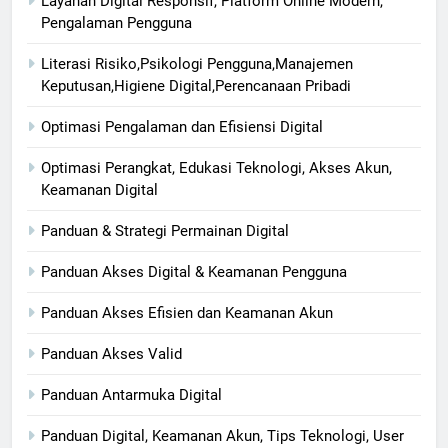
Layanan Digital Responsif, Platform Online Modern,
Pengalaman Pengguna
Literasi Risiko,Psikologi Pengguna,Manajemen
Keputusan,Higiene Digital,Perencanaan Pribadi
Optimasi Pengalaman dan Efisiensi Digital
Optimasi Perangkat, Edukasi Teknologi, Akses Akun,
Keamanan Digital
Panduan & Strategi Permainan Digital
Panduan Akses Digital & Keamanan Pengguna
Panduan Akses Efisien dan Keamanan Akun
Panduan Akses Valid
Panduan Antarmuka Digital
Panduan Digital, Keamanan Akun, Tips Teknologi, User