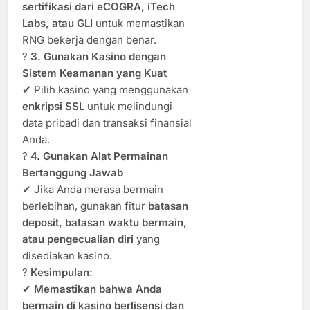
sertifikasi dari eCOGRA, iTech
Labs, atau GLI
untuk memastikan
RNG bekerja dengan benar.
?
3. Gunakan Kasino dengan
Sistem Keamanan yang Kuat
✔ Pilih kasino yang menggunakan
enkripsi SSL
untuk melindungi
data pribadi dan transaksi finansial
Anda.
?
4. Gunakan Alat Permainan
Bertanggung Jawab
✔ Jika Anda merasa bermain
berlebihan, gunakan fitur
batasan
deposit, batasan waktu bermain,
atau pengecualian diri
yang
disediakan kasino.
?
Kesimpulan:
✔
Memastikan bahwa Anda
bermain di kasino berlisensi dan