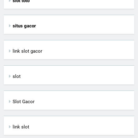
slot toto
situs gacor
link slot gacor
slot
Slot Gacor
link slot