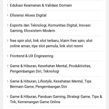
Edukasi Keamanan & Validasi Domain
Efisiensi Akses Digital
Esports dan Teknologi, Komunitas Digital, Inovasi
Gaming, Ekosistem Modern
free spin slot, link slot terbaru, klaim free spin, slot
online aman, tips slot pemula, link slot resmi
Frontend & UX Engineering
Game & Hiburan, Kesehatan Mental, Produktivitas,
Pengembangan Diri, Teknologi
Game & Hiburan, Lifestyle, Kesehatan Mental, Tips
Bermain Game, Pengembangan Diri
Game & Hiburan, Panduan Gaming, Strategi Game, Tips &
Trik, Kemenangan Game Online