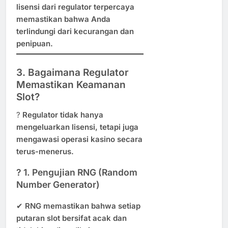
lisensi dari regulator terpercaya
memastikan bahwa Anda
terlindungi dari kecurangan dan
penipuan.
3. Bagaimana Regulator
Memastikan Keamanan
Slot?
?
Regulator tidak hanya
mengeluarkan lisensi, tetapi juga
mengawasi operasi kasino secara
terus-menerus.
? 1. Pengujian RNG (Random
Number Generator)
✔
RNG memastikan bahwa setiap
putaran slot bersifat acak dan