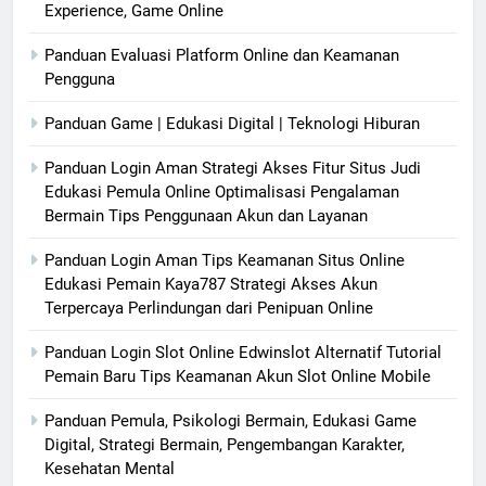
Experience, Game Online
Panduan Evaluasi Platform Online dan Keamanan
Pengguna
Panduan Game | Edukasi Digital | Teknologi Hiburan
Panduan Login Aman Strategi Akses Fitur Situs Judi
Edukasi Pemula Online Optimalisasi Pengalaman
Bermain Tips Penggunaan Akun dan Layanan
Panduan Login Aman Tips Keamanan Situs Online
Edukasi Pemain Kaya787 Strategi Akses Akun
Terpercaya Perlindungan dari Penipuan Online
Panduan Login Slot Online Edwinslot Alternatif Tutorial
Pemain Baru Tips Keamanan Akun Slot Online Mobile
Panduan Pemula, Psikologi Bermain, Edukasi Game
Digital, Strategi Bermain, Pengembangan Karakter,
Kesehatan Mental