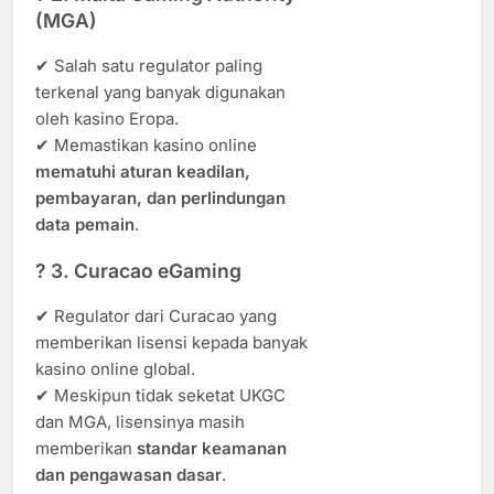
(MGA)
✔ Salah satu regulator paling
terkenal yang banyak digunakan
oleh kasino Eropa.
✔ Memastikan kasino online
mematuhi aturan keadilan,
pembayaran, dan perlindungan
data pemain
.
? 3. Curacao eGaming
✔ Regulator dari Curacao yang
memberikan lisensi kepada banyak
kasino online global.
✔ Meskipun tidak seketat UKGC
dan MGA, lisensinya masih
memberikan
standar keamanan
dan pengawasan dasar
.