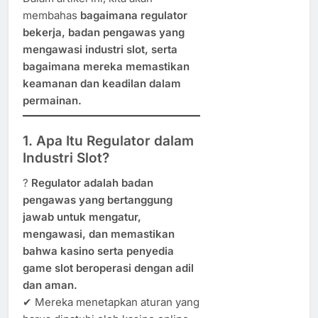
membahas
bagaimana regulator
bekerja, badan pengawas yang
mengawasi industri slot, serta
bagaimana mereka memastikan
keamanan dan keadilan dalam
permainan.
1. Apa Itu Regulator dalam
Industri Slot?
?
Regulator adalah badan
pengawas yang bertanggung
jawab untuk mengatur,
mengawasi, dan memastikan
bahwa kasino serta penyedia
game slot beroperasi dengan adil
dan aman.
✔ Mereka menetapkan aturan yang