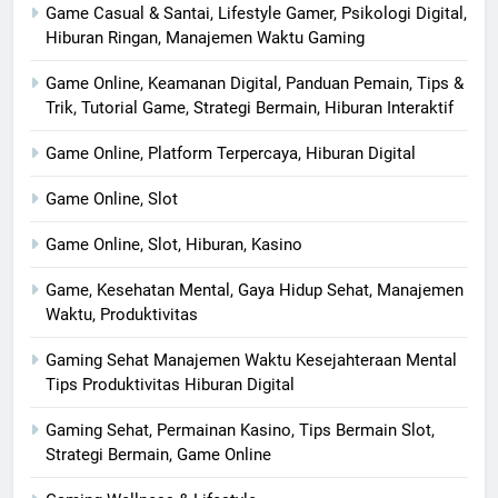
Game Casual & Santai, Lifestyle Gamer, Psikologi Digital,
Hiburan Ringan, Manajemen Waktu Gaming
Game Online, Keamanan Digital, Panduan Pemain, Tips &
Trik, Tutorial Game, Strategi Bermain, Hiburan Interaktif
Game Online, Platform Terpercaya, Hiburan Digital
Game Online, Slot
Game Online, Slot, Hiburan, Kasino
Game, Kesehatan Mental, Gaya Hidup Sehat, Manajemen
Waktu, Produktivitas
Gaming Sehat Manajemen Waktu Kesejahteraan Mental
Tips Produktivitas Hiburan Digital
Gaming Sehat, Permainan Kasino, Tips Bermain Slot,
Strategi Bermain, Game Online