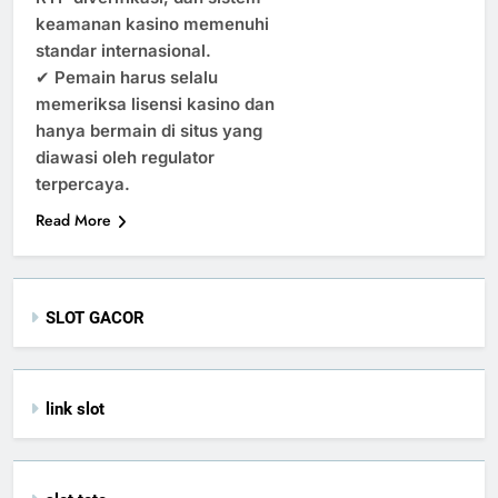
keamanan kasino memenuhi
standar internasional.
✔
Pemain harus selalu
memeriksa lisensi kasino dan
hanya bermain di situs yang
diawasi oleh regulator
terpercaya.
Read More
SLOT GACOR
link slot