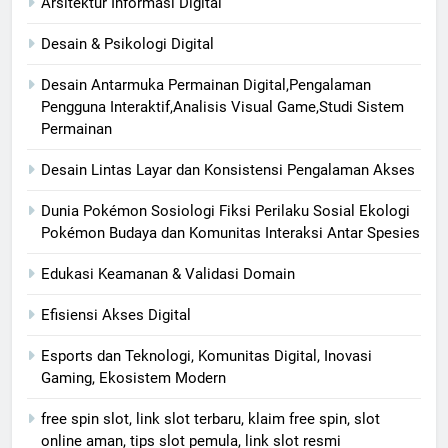
Arsitektur Informasi Digital
Desain & Psikologi Digital
Desain Antarmuka Permainan Digital,Pengalaman
Pengguna Interaktif,Analisis Visual Game,Studi Sistem
Permainan
Desain Lintas Layar dan Konsistensi Pengalaman Akses
Dunia Pokémon Sosiologi Fiksi Perilaku Sosial Ekologi
Pokémon Budaya dan Komunitas Interaksi Antar Spesies
Edukasi Keamanan & Validasi Domain
Efisiensi Akses Digital
Esports dan Teknologi, Komunitas Digital, Inovasi
Gaming, Ekosistem Modern
free spin slot, link slot terbaru, klaim free spin, slot
online aman, tips slot pemula, link slot resmi