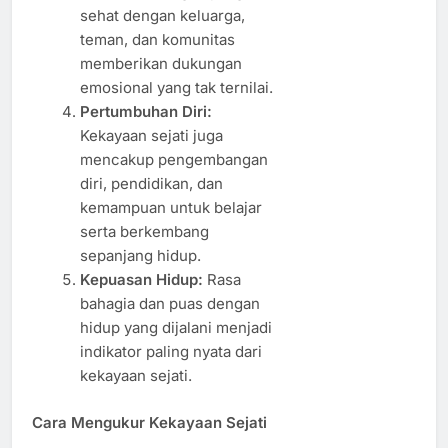
sehat dengan keluarga,
teman, dan komunitas
memberikan dukungan
emosional yang tak ternilai.
Pertumbuhan Diri:
Kekayaan sejati juga
mencakup pengembangan
diri, pendidikan, dan
kemampuan untuk belajar
serta berkembang
sepanjang hidup.
Kepuasan Hidup:
Rasa
bahagia dan puas dengan
hidup yang dijalani menjadi
indikator paling nyata dari
kekayaan sejati.
Cara Mengukur Kekayaan Sejati