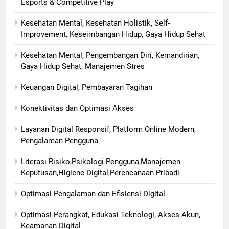
Esports & Competitive Play
Kesehatan Mental, Kesehatan Holistik, Self-
Improvement, Keseimbangan Hidup, Gaya Hidup Sehat
Kesehatan Mental, Pengembangan Diri, Kemandirian,
Gaya Hidup Sehat, Manajemen Stres
Keuangan Digital, Pembayaran Tagihan
Konektivitas dan Optimasi Akses
Layanan Digital Responsif, Platform Online Modern,
Pengalaman Pengguna
Literasi Risiko,Psikologi Pengguna,Manajemen
Keputusan,Higiene Digital,Perencanaan Pribadi
Optimasi Pengalaman dan Efisiensi Digital
Optimasi Perangkat, Edukasi Teknologi, Akses Akun,
Keamanan Digital