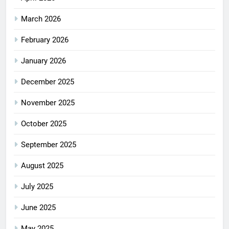
March 2026
February 2026
January 2026
December 2025
November 2025
October 2025
September 2025
August 2025
July 2025
June 2025
May 2025