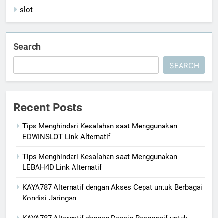
slot
Search
SEARCH
Recent Posts
Tips Menghindari Kesalahan saat Menggunakan
EDWINSLOT Link Alternatif
Tips Menghindari Kesalahan saat Menggunakan
LEBAH4D Link Alternatif
KAYA787 Alternatif dengan Akses Cepat untuk Berbagai
Kondisi Jaringan
KAYA787 Alternatif dengan Desain Responsif untuk