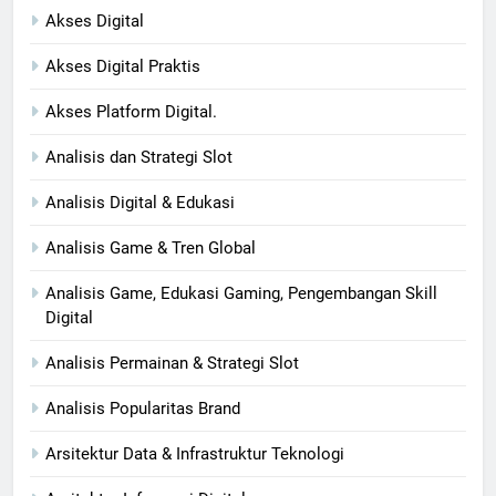
Akses Digital
Akses Digital Praktis
Akses Platform Digital.
Analisis dan Strategi Slot
Analisis Digital & Edukasi
Analisis Game & Tren Global
Analisis Game, Edukasi Gaming, Pengembangan Skill
Digital
Analisis Permainan & Strategi Slot
Analisis Popularitas Brand
Arsitektur Data & Infrastruktur Teknologi