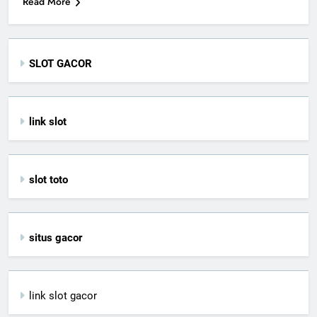
Read More
SLOT GACOR
link slot
slot toto
situs gacor
link slot gacor