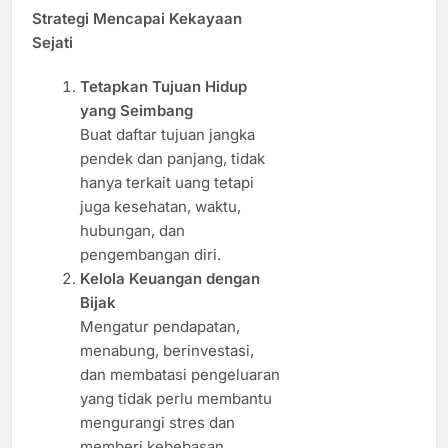
Strategi Mencapai Kekayaan
Sejati
Tetapkan Tujuan Hidup
yang Seimbang
Buat daftar tujuan jangka
pendek dan panjang, tidak
hanya terkait uang tetapi
juga kesehatan, waktu,
hubungan, dan
pengembangan diri.
Kelola Keuangan dengan
Bijak
Mengatur pendapatan,
menabung, berinvestasi,
dan membatasi pengeluaran
yang tidak perlu membantu
mengurangi stres dan
memberi kebebasan