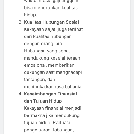
waktu, meski gaji tinggi, ini
bisa menurunkan kualitas
hidup.
Kualitas Hubungan Sosial
Kekayaan sejati juga terlihat
dari kualitas hubungan
dengan orang lain.
Hubungan yang sehat
mendukung kesejahteraan
emosional, memberikan
dukungan saat menghadapi
tantangan, dan
meningkatkan rasa bahagia.
Keseimbangan Finansial
dan Tujuan Hidup
Kekayaan finansial menjadi
bermakna jika mendukung
tujuan hidup. Evaluasi
pengeluaran, tabungan,