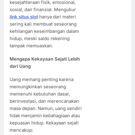
kesejahteraan fisik, emosional,
sosial, dan finansial. Mengukur
link situs slot
hanya dari materi
sering kali membuat seseorang
kehilangan keseimbangan dalam
hidup, meski saldo rekening
tampak memuaskan.
Mengapa Kekayaan Sejati Lebih
dari Uang
Uang memang penting karena
memungkinkan seseorang
memenuhi kebutuhan dasar,
berinvestasi, dan merencanakan
masa depan. Namun, uang sendiri
tidak menjamin kebahagiaan atau
kepuasan hidup. Kekayaan sejati
mencakup: