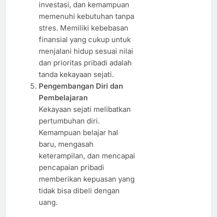
investasi, dan kemampuan
memenuhi kebutuhan tanpa
stres. Memiliki kebebasan
finansial yang cukup untuk
menjalani hidup sesuai nilai
dan prioritas pribadi adalah
tanda kekayaan sejati.
Pengembangan Diri dan
Pembelajaran
Kekayaan sejati melibatkan
pertumbuhan diri.
Kemampuan belajar hal
baru, mengasah
keterampilan, dan mencapai
pencapaian pribadi
memberikan kepuasan yang
tidak bisa dibeli dengan
uang.