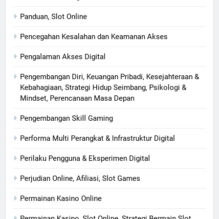
Panduan, Slot Online
Pencegahan Kesalahan dan Keamanan Akses
Pengalaman Akses Digital
Pengembangan Diri, Keuangan Pribadi, Kesejahteraan &
Kebahagiaan, Strategi Hidup Seimbang, Psikologi &
Mindset, Perencanaan Masa Depan
Pengembangan Skill Gaming
Performa Multi Perangkat & Infrastruktur Digital
Perilaku Pengguna & Eksperimen Digital
Perjudian Online, Afiliasi, Slot Games
Permainan Kasino Online
Permainan Kasino, Slot Online, Strategi Bermain Slot