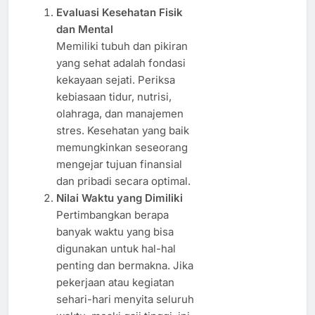
Evaluasi Kesehatan Fisik
dan Mental
Memiliki tubuh dan pikiran
yang sehat adalah fondasi
kekayaan sejati. Periksa
kebiasaan tidur, nutrisi,
olahraga, dan manajemen
stres. Kesehatan yang baik
memungkinkan seseorang
mengejar tujuan finansial
dan pribadi secara optimal.
Nilai Waktu yang Dimiliki
Pertimbangkan berapa
banyak waktu yang bisa
digunakan untuk hal-hal
penting dan bermakna. Jika
pekerjaan atau kegiatan
sehari-hari menyita seluruh