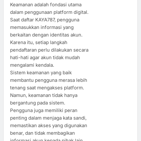
Keamanan adalah fondasi utama
dalam penggunaan platform digital.
Saat daftar KAYA787, pengguna
memasukkan informasi yang
berkaitan dengan identitas akun.
Karena itu, setiap langkah
pendaftaran perlu dilakukan secara
hati-hati agar akun tidak mudah
mengalami kendala.
Sistem keamanan yang baik
membantu pengguna merasa lebih
tenang saat mengakses platform.
Namun, keamanan tidak hanya
bergantung pada sistem.
Pengguna juga memiliki peran
penting dalam menjaga kata sandi,
memastikan akses yang digunakan
benar, dan tidak membagikan
informasi akun kepada pihak lain.