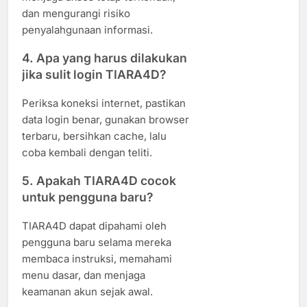
dan mengurangi risiko
penyalahgunaan informasi.
4. Apa yang harus dilakukan
jika sulit login TIARA4D?
Periksa koneksi internet, pastikan
data login benar, gunakan browser
terbaru, bersihkan cache, lalu
coba kembali dengan teliti.
5. Apakah TIARA4D cocok
untuk pengguna baru?
TIARA4D dapat dipahami oleh
pengguna baru selama mereka
membaca instruksi, memahami
menu dasar, dan menjaga
keamanan akun sejak awal.