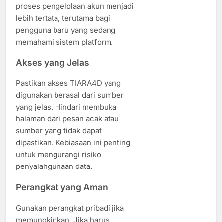
proses pengelolaan akun menjadi
lebih tertata, terutama bagi
pengguna baru yang sedang
memahami sistem platform.
Akses yang Jelas
Pastikan akses TIARA4D yang
digunakan berasal dari sumber
yang jelas. Hindari membuka
halaman dari pesan acak atau
sumber yang tidak dapat
dipastikan. Kebiasaan ini penting
untuk mengurangi risiko
penyalahgunaan data.
Perangkat yang Aman
Gunakan perangkat pribadi jika
memungkinkan. Jika harus