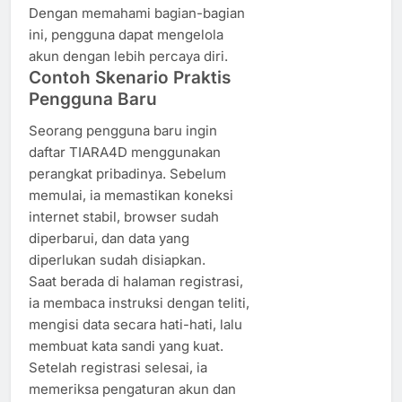
Dengan memahami bagian-bagian
ini, pengguna dapat mengelola
akun dengan lebih percaya diri.
Contoh Skenario Praktis
Pengguna Baru
Seorang pengguna baru ingin
daftar TIARA4D menggunakan
perangkat pribadinya. Sebelum
memulai, ia memastikan koneksi
internet stabil, browser sudah
diperbarui, dan data yang
diperlukan sudah disiapkan.
Saat berada di halaman registrasi,
ia membaca instruksi dengan teliti,
mengisi data secara hati-hati, lalu
membuat kata sandi yang kuat.
Setelah registrasi selesai, ia
memeriksa pengaturan akun dan