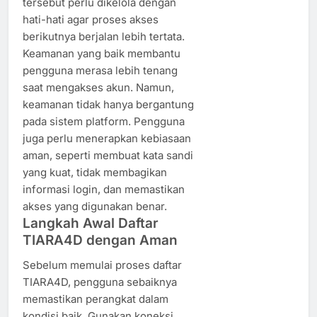
tersebut perlu dikelola dengan
hati-hati agar proses akses
berikutnya berjalan lebih tertata.
Keamanan yang baik membantu
pengguna merasa lebih tenang
saat mengakses akun. Namun,
keamanan tidak hanya bergantung
pada sistem platform. Pengguna
juga perlu menerapkan kebiasaan
aman, seperti membuat kata sandi
yang kuat, tidak membagikan
informasi login, dan memastikan
akses yang digunakan benar.
Langkah Awal Daftar
TIARA4D dengan Aman
Sebelum memulai proses daftar
TIARA4D, pengguna sebaiknya
memastikan perangkat dalam
kondisi baik. Gunakan koneksi