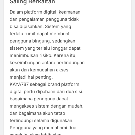
Saling Berkaitan
Dalam platform digital, keamanan
dan pengalaman pengguna tidak
bisa dipisahkan. Sistem yang
terlalu rumit dapat membuat
pengguna bingung, sedangkan
sistem yang terlalu longgar dapat
menimbulkan risiko. Karena itu,
keseimbangan antara perlindungan
akun dan kemudahan akses
menjadi hal penting.
KAYA787 sebagai brand platform
digital perlu dipahami dari dua sisi:
bagaimana pengguna dapat
mengakses sistem dengan mudah,
dan bagaimana akun tetap
terlindungi selama digunakan.
Pengguna yang memahami dua
aspek ini akan lebih siap