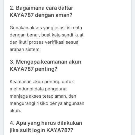
2. Bagaimana cara daftar
KAYA787 dengan aman?
Gunakan akses yang jelas, isi data
dengan benar, buat kata sandi kuat,
dan ikuti proses verifikasi sesuai
arahan sistem.
3. Mengapa keamanan akun
KAYA787 penting?
Keamanan akun penting untuk
melindungi data pengguna,
menjaga akses tetap aman, dan
mengurangi risiko penyalahgunaan
akun.
4. Apa yang harus dilakukan
jika sulit login KAYA787?