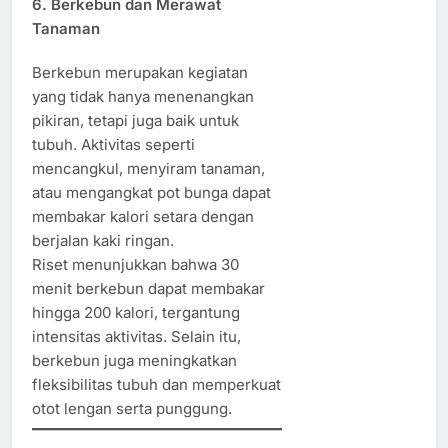
6. Berkebun dan Merawat
Tanaman
Berkebun merupakan kegiatan
yang tidak hanya menenangkan
pikiran, tetapi juga baik untuk
tubuh. Aktivitas seperti
mencangkul, menyiram tanaman,
atau mengangkat pot bunga dapat
membakar kalori setara dengan
berjalan kaki ringan.
Riset menunjukkan bahwa 30
menit berkebun dapat membakar
hingga 200 kalori, tergantung
intensitas aktivitas. Selain itu,
berkebun juga meningkatkan
fleksibilitas tubuh dan memperkuat
otot lengan serta punggung.