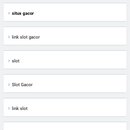
situs gacor
link slot gacor
slot
Slot Gacor
link slot