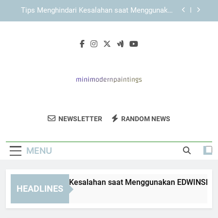
Skip
KAYA787 Alternatif dengan Akses Cepat untuk
to
Berbagai Kondisi Jaringan
content
KAYA787 Alternatif dengan Desain Responsif
untuk Mobile dan Desktop
Tips Menghindari Kesalahan saat Menggunakan
EDWINSLOT Link Alternatif
Tips Menghindari Kesalahan saat Menggunakan
LEBAH4D Link Alternatif
KAYA787 Alternatif dengan Akses Cepat untuk
Berbagai Kondisi Jaringan
Mini Modern
Temukan Seni Lukisan Modern Yang Unik Di
KAYA787 Alternatif dengan Desain Responsif
NEWSLETTER
RANDOM NEWS
Paintings
untuk Mobile dan Desktop
Mini Modern Paintings.
MENU
ps Menghindari Kesalahan saat Menggunakan EDWINSLOT Link
HEADLINES
Weeks Ago