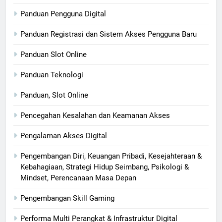
Panduan Pengguna Digital
Panduan Registrasi dan Sistem Akses Pengguna Baru
Panduan Slot Online
Panduan Teknologi
Panduan, Slot Online
Pencegahan Kesalahan dan Keamanan Akses
Pengalaman Akses Digital
Pengembangan Diri, Keuangan Pribadi, Kesejahteraan &
Kebahagiaan, Strategi Hidup Seimbang, Psikologi &
Mindset, Perencanaan Masa Depan
Pengembangan Skill Gaming
Performa Multi Perangkat & Infrastruktur Digital