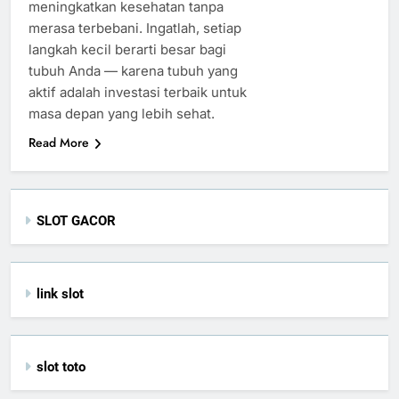
meningkatkan kesehatan tanpa
merasa terbebani. Ingatlah, setiap
langkah kecil berarti besar bagi
tubuh Anda — karena tubuh yang
aktif adalah investasi terbaik untuk
masa depan yang lebih sehat.
Read More
SLOT GACOR
link slot
slot toto