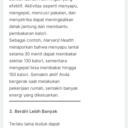
efektif. Aktivitas seperti menyapu,
mengepel, mencuci pakaian, dan
menyetrika dapat meningkatkan
detak jantung dan membantu
pembakaran kalori.
Sebagai contoh,
Harvard Health
melaporkan bahwa menyapu lantai
selama 30 menit dapat membakar
sekitar 130 kalori, sementara
mengepel bisa membakar hingga
150 kalori. Semakin aktif Anda
bergerak saat melakukan
pekerjaan rumah, semakin banyak
energi yang dikeluarkan.
3. Berdiri Lebih Banyak
Terlalu lama duduk dapat