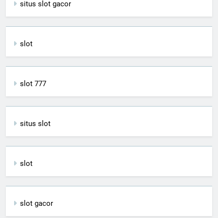
situs slot gacor
slot
slot 777
situs slot
slot
slot gacor