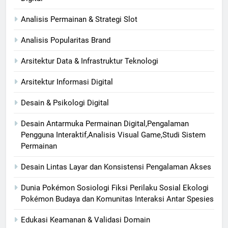
Analisis Permainan & Strategi Slot
Analisis Popularitas Brand
Arsitektur Data & Infrastruktur Teknologi
Arsitektur Informasi Digital
Desain & Psikologi Digital
Desain Antarmuka Permainan Digital,Pengalaman
Pengguna Interaktif,Analisis Visual Game,Studi Sistem
Permainan
Desain Lintas Layar dan Konsistensi Pengalaman Akses
Dunia Pokémon Sosiologi Fiksi Perilaku Sosial Ekologi
Pokémon Budaya dan Komunitas Interaksi Antar Spesies
Edukasi Keamanan & Validasi Domain