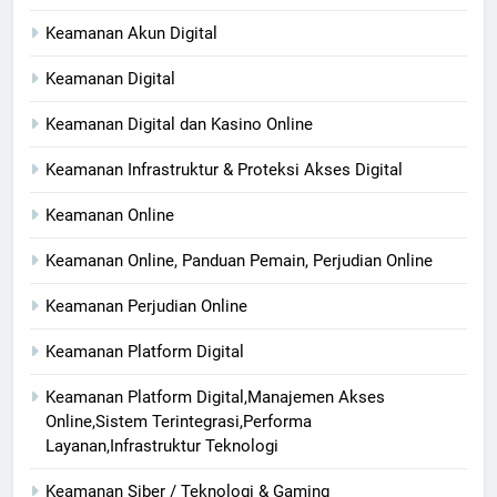
Keamanan Akun Digital
Keamanan Digital
Keamanan Digital dan Kasino Online
Keamanan Infrastruktur & Proteksi Akses Digital
Keamanan Online
Keamanan Online, Panduan Pemain, Perjudian Online
Keamanan Perjudian Online
Keamanan Platform Digital
Keamanan Platform Digital,Manajemen Akses
Online,Sistem Terintegrasi,Performa
Layanan,Infrastruktur Teknologi
Keamanan Siber / Teknologi & Gaming