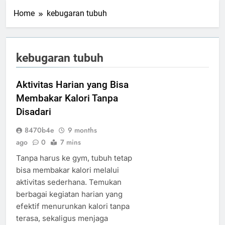
Home
kebugaran tubuh
kebugaran tubuh
Aktivitas Harian yang Bisa
Membakar Kalori Tanpa
Disadari
8470b4e
9 months
ago
0
7 mins
Tanpa harus ke gym, tubuh tetap
bisa membakar kalori melalui
aktivitas sederhana. Temukan
berbagai kegiatan harian yang
efektif menurunkan kalori tanpa
terasa, sekaligus menjaga