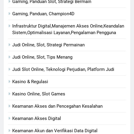
Gaming, Panduan Slot, Strategi Bermain
Gaming, Panduan, Champion4D
Infrastruktur Digital,Manajemen Akses Online,Keandalan
Sistem,Optimalisasi Layanan,Pengalaman Pengguna
Judi Online, Slot, Strategi Permainan
Judi Online, Slot, Tips Menang
Judi Slot Online, Teknologi Perjudian, Platform Judi
Kasino & Regulasi
Kasino Online, Slot Games
Keamanan Akses dan Pencegahan Kesalahan
Keamanan Akses Digital
Keamanan Akun dan Verifikasi Data Digital