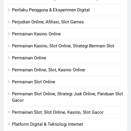
Perilaku Pengguna & Eksperimen Digital
Perjudian Online, Afiliasi, Slot Games
Permainan Kasino Online
Permainan Kasino, Slot Online, Strategi Bermain Slot
Permainan Online
Permainan Online, Slot, Kasino Online
Permainan Slot Online
Permainan Slot Online, Strategi Judi Online, Panduan Slot
Gacor
Permainan Slot, Slot Online, Kasino, Slot Gacor
Platform Digital & Teknologi Internet