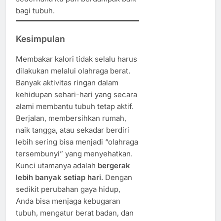
bagi tubuh.
Kesimpulan
Membakar kalori tidak selalu harus
dilakukan melalui olahraga berat.
Banyak aktivitas ringan dalam
kehidupan sehari-hari yang secara
alami membantu tubuh tetap aktif.
Berjalan, membersihkan rumah,
naik tangga, atau sekadar berdiri
lebih sering bisa menjadi “olahraga
tersembunyi” yang menyehatkan.
Kunci utamanya adalah
bergerak
lebih banyak setiap hari
. Dengan
sedikit perubahan gaya hidup,
Anda bisa menjaga kebugaran
tubuh, mengatur berat badan, dan