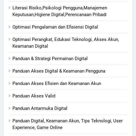
Literasi Risiko,Psikologi Pengguna,Manajemen
Keputusan,Higiene Digital,Perencanaan Pribadi
Optimasi Pengalaman dan Efisiensi Digital
Optimasi Perangkat, Edukasi Teknologi, Akses Akun,
Keamanan Digital
Panduan & Strategi Permainan Digital
Panduan Akses Digital & Keamanan Pengguna
Panduan Akses Efisien dan Keamanan Akun
Panduan Akses Valid
Panduan Antarmuka Digital
Panduan Digital, Keamanan Akun, Tips Teknologi, User
Experience, Game Online