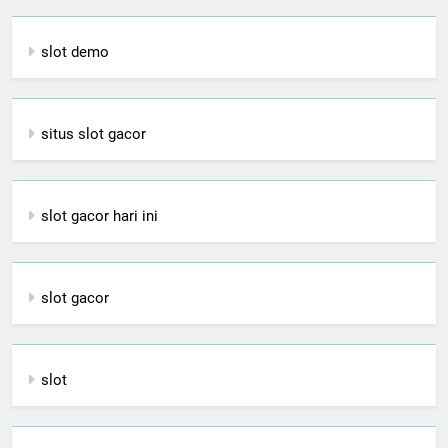
slot demo
situs slot gacor
slot gacor hari ini
slot gacor
slot