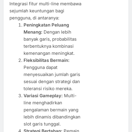
Integrasi fitur multi-line membawa
sejumlah keuntungan bagi
pengguna, di antaranya:
Peningkatan Peluang
Menang:
Dengan lebih
banyak garis, probabilitas
terbentuknya kombinasi
kemenangan meningkat.
Fleksibilitas Bermain:
Pengguna dapat
menyesuaikan jumlah garis
sesuai dengan strategi dan
toleransi risiko mereka.
Variasi Gameplay:
Multi-
line menghadirkan
pengalaman bermain yang
lebih dinamis dibandingkan
slot garis tunggal.
Strategi Bertahap:
Pemain