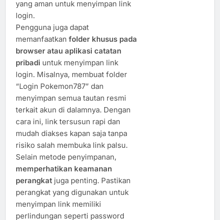
yang aman untuk menyimpan link
login.
Pengguna juga dapat
memanfaatkan
folder khusus pada
browser atau aplikasi catatan
pribadi
untuk menyimpan link
login. Misalnya, membuat folder
“Login Pokemon787” dan
menyimpan semua tautan resmi
terkait akun di dalamnya. Dengan
cara ini, link tersusun rapi dan
mudah diakses kapan saja tanpa
risiko salah membuka link palsu.
Selain metode penyimpanan,
memperhatikan keamanan
perangkat
juga penting. Pastikan
perangkat yang digunakan untuk
menyimpan link memiliki
perlindungan seperti password