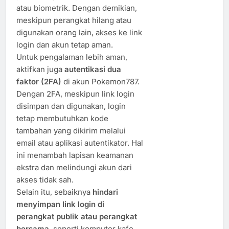
atau biometrik. Dengan demikian,
meskipun perangkat hilang atau
digunakan orang lain, akses ke link
login dan akun tetap aman.
Untuk pengalaman lebih aman,
aktifkan juga
autentikasi dua
faktor (2FA)
di akun Pokemon787.
Dengan 2FA, meskipun link login
disimpan dan digunakan, login
tetap membutuhkan kode
tambahan yang dikirim melalui
email atau aplikasi autentikator. Hal
ini menambah lapisan keamanan
ekstra dan melindungi akun dari
akses tidak sah.
Selain itu, sebaiknya
hindari
menyimpan link login di
perangkat publik atau perangkat
bersama
, seperti komputer kafe