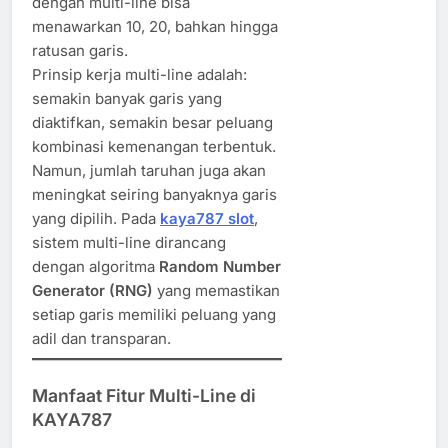
dengan multi-line bisa
menawarkan 10, 20, bahkan hingga
ratusan garis.
Prinsip kerja multi-line adalah:
semakin banyak garis yang
diaktifkan, semakin besar peluang
kombinasi kemenangan terbentuk.
Namun, jumlah taruhan juga akan
meningkat seiring banyaknya garis
yang dipilih. Pada
kaya787 slot
,
sistem multi-line dirancang
dengan algoritma
Random Number
Generator (RNG)
yang memastikan
setiap garis memiliki peluang yang
adil dan transparan.
Manfaat Fitur Multi-Line di
KAYA787