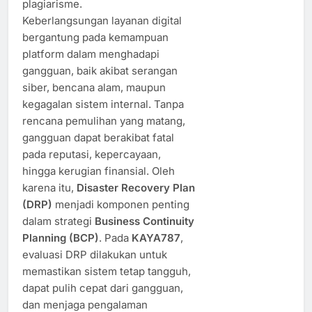
plagiarisme.
Keberlangsungan layanan digital
bergantung pada kemampuan
platform dalam menghadapi
gangguan, baik akibat serangan
siber, bencana alam, maupun
kegagalan sistem internal. Tanpa
rencana pemulihan yang matang,
gangguan dapat berakibat fatal
pada reputasi, kepercayaan,
hingga kerugian finansial. Oleh
karena itu,
Disaster Recovery Plan
(DRP)
menjadi komponen penting
dalam strategi
Business Continuity
Planning (BCP)
. Pada
KAYA787
,
evaluasi DRP dilakukan untuk
memastikan sistem tetap tangguh,
dapat pulih cepat dari gangguan,
dan menjaga pengalaman