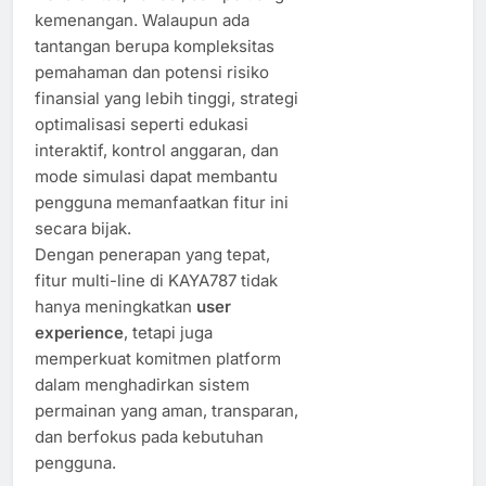
kemenangan. Walaupun ada
tantangan berupa kompleksitas
pemahaman dan potensi risiko
finansial yang lebih tinggi, strategi
optimalisasi seperti edukasi
interaktif, kontrol anggaran, dan
mode simulasi dapat membantu
pengguna memanfaatkan fitur ini
secara bijak.
Dengan penerapan yang tepat,
fitur multi-line di KAYA787 tidak
hanya meningkatkan
user
experience
, tetapi juga
memperkuat komitmen platform
dalam menghadirkan sistem
permainan yang aman, transparan,
dan berfokus pada kebutuhan
pengguna.