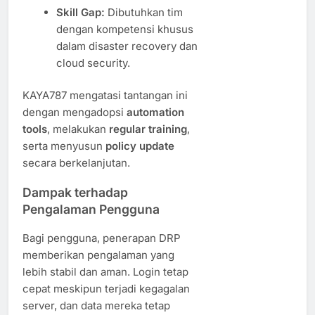
Skill Gap:
Dibutuhkan tim
dengan kompetensi khusus
dalam disaster recovery dan
cloud security.
KAYA787 mengatasi tantangan ini
dengan mengadopsi
automation
tools
, melakukan
regular training
,
serta menyusun
policy update
secara berkelanjutan.
Dampak terhadap
Pengalaman Pengguna
Bagi pengguna, penerapan DRP
memberikan pengalaman yang
lebih stabil dan aman. Login tetap
cepat meskipun terjadi kegagalan
server, dan data mereka tetap