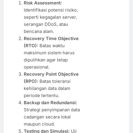
Risk Assessment:
Identifikasi potensi risiko,
seperti kegagalan server,
serangan DDoS, atau
bencana alam.
Recovery Time Objective
(RTO):
Batas waktu
maksimum sistem harus
dipulihkan agar tetap
operasional.
Recovery Point Objective
(RPO):
Batas toleransi
kehilangan data dalam
periode tertentu.
Backup dan Redundansi:
Strategi penyimpanan data
cadangan secara lokal
maupun cloud.
Testing dan Simulasi:
Uji