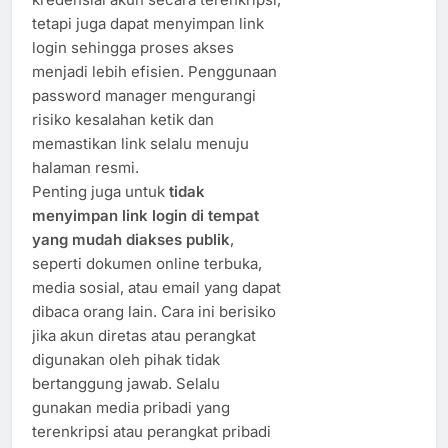
tetapi juga dapat menyimpan link
login sehingga proses akses
menjadi lebih efisien. Penggunaan
password manager mengurangi
risiko kesalahan ketik dan
memastikan link selalu menuju
halaman resmi.
Penting juga untuk
tidak
menyimpan link login di tempat
yang mudah diakses publik
,
seperti dokumen online terbuka,
media sosial, atau email yang dapat
dibaca orang lain. Cara ini berisiko
jika akun diretas atau perangkat
digunakan oleh pihak tidak
bertanggung jawab. Selalu
gunakan media pribadi yang
terenkripsi atau perangkat pribadi