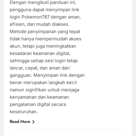
Dengan mengikuti panduan ini,
pengguna dapat menyimpan link
login Pokemon787 dengan aman,
efisien, dan mudah diakses.
Metode penyimpanan yang tepat
tidak hanya mempermudah akses
akun, tetapi juga meningkatkan
kesadaran keamanan digital,
sehingga setiap sesi login tetap
lancar, cepat, dan aman dari
gangguan. Menyimpan link dengan
benar merupakan langkah kecil
namun signifikan untuk menjaga
kenyamanan dan keamanan
pengalaman digital secara
keseluruhan.
Read More