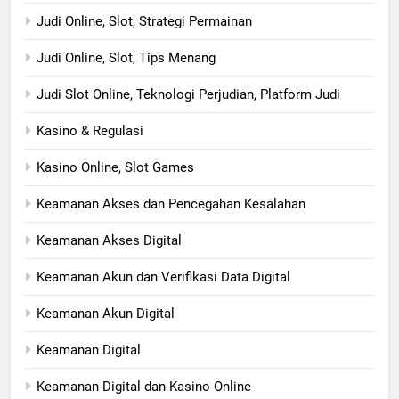
Judi Online, Slot, Strategi Permainan
Judi Online, Slot, Tips Menang
Judi Slot Online, Teknologi Perjudian, Platform Judi
Kasino & Regulasi
Kasino Online, Slot Games
Keamanan Akses dan Pencegahan Kesalahan
Keamanan Akses Digital
Keamanan Akun dan Verifikasi Data Digital
Keamanan Akun Digital
Keamanan Digital
Keamanan Digital dan Kasino Online