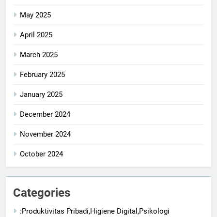
May 2025
April 2025
March 2025
February 2025
January 2025
December 2024
November 2024
October 2024
Categories
:Produktivitas Pribadi,Higiene Digital,Psikologi