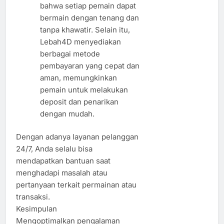
bahwa setiap pemain dapat
bermain dengan tenang dan
tanpa khawatir. Selain itu,
Lebah4D menyediakan
berbagai metode
pembayaran yang cepat dan
aman, memungkinkan
pemain untuk melakukan
deposit dan penarikan
dengan mudah.
Dengan adanya layanan pelanggan
24/7, Anda selalu bisa
mendapatkan bantuan saat
menghadapi masalah atau
pertanyaan terkait permainan atau
transaksi.
Kesimpulan
Mengoptimalkan pengalaman