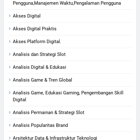
Pengguna,Manajemen Waktu,Pengalaman Pengguna
Akses Digital
Akses Digital Praktis
Akses Platform Digital.
Analisis dan Strategi Slot
Analisis Digital & Edukasi
Analisis Game & Tren Global
Analisis Game, Edukasi Gaming, Pengembangan Skill
Digital
Analisis Permainan & Strategi Slot
Analisis Popularitas Brand
Arsitektur Data & Infrastruktur Teknologi