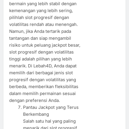
bermain yang lebih stabil dengan
kemenangan yang lebih sering,
pilihlah slot progresif dengan
volatilitas rendah atau menengah.
Namun, jika Anda tertarik pada
tantangan dan siap mengambil
risiko untuk peluang jackpot besar,
slot progresif dengan volatilitas
tinggi adalah pilihan yang lebih
menarik. Di Lebah4D, Anda dapat
memilih dari berbagai jenis slot
progresif dengan volatilitas yang
berbeda, memberikan fleksibilitas
dalam memilih permainan sesuai
dengan preferensi Anda.
Pantau Jackpot yang Terus
Berkembang
Salah satu hal yang paling
menarik dari slot progresif