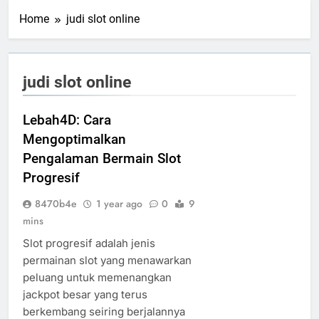
Home
judi slot online
judi slot online
Lebah4D: Cara
Mengoptimalkan
Pengalaman Bermain Slot
Progresif
8470b4e
1 year ago
0
9
mins
Slot progresif adalah jenis
permainan slot yang menawarkan
peluang untuk memenangkan
jackpot besar yang terus
berkembang seiring berjalannya