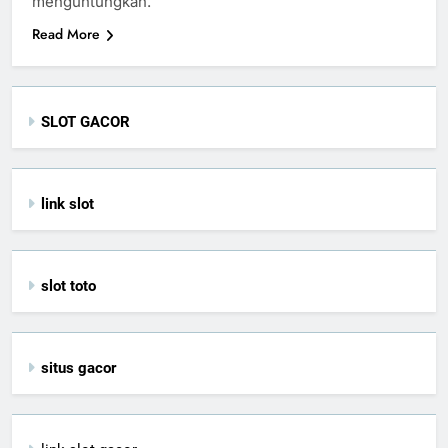
menguntungkan.
Read More
SLOT GACOR
link slot
slot toto
situs gacor