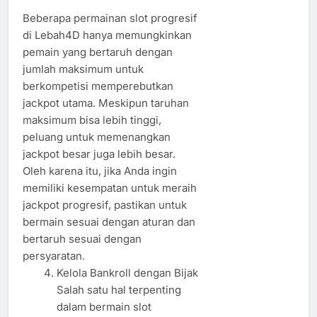
Beberapa permainan slot progresif
di Lebah4D hanya memungkinkan
pemain yang bertaruh dengan
jumlah maksimum untuk
berkompetisi memperebutkan
jackpot utama. Meskipun taruhan
maksimum bisa lebih tinggi,
peluang untuk memenangkan
jackpot besar juga lebih besar.
Oleh karena itu, jika Anda ingin
memiliki kesempatan untuk meraih
jackpot progresif, pastikan untuk
bermain sesuai dengan aturan dan
bertaruh sesuai dengan
persyaratan.
Kelola Bankroll dengan Bijak
Salah satu hal terpenting
dalam bermain slot