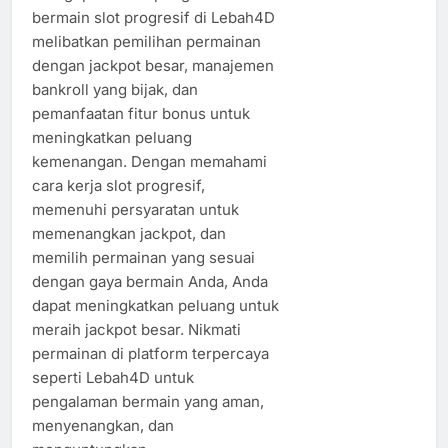
bermain slot progresif di Lebah4D
melibatkan pemilihan permainan
dengan jackpot besar, manajemen
bankroll yang bijak, dan
pemanfaatan fitur bonus untuk
meningkatkan peluang
kemenangan. Dengan memahami
cara kerja slot progresif,
memenuhi persyaratan untuk
memenangkan jackpot, dan
memilih permainan yang sesuai
dengan gaya bermain Anda, Anda
dapat meningkatkan peluang untuk
meraih jackpot besar. Nikmati
permainan di platform terpercaya
seperti Lebah4D untuk
pengalaman bermain yang aman,
menyenangkan, dan