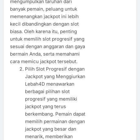
mengumpulkan taruhan dari
banyak pemain, peluang untuk
memenangkan jackpot ini lebih
kecil dibandingkan dengan slot
biasa. Oleh karena itu, penting
untuk memilih slot progresif yang
sesuai dengan anggaran dan gaya
bermain Anda, serta memahami
cara memicu jackpot tersebut.
Pilih Slot Progresif dengan
Jackpot yang Menggiurkan
Lebah4D menawarkan
berbagai pilihan slot
progresif yang memiliki
jackpot yang terus
berkembang. Pemain dapat
memilih permainan dengan
jackpot yang besar dan
menarik, memberikan