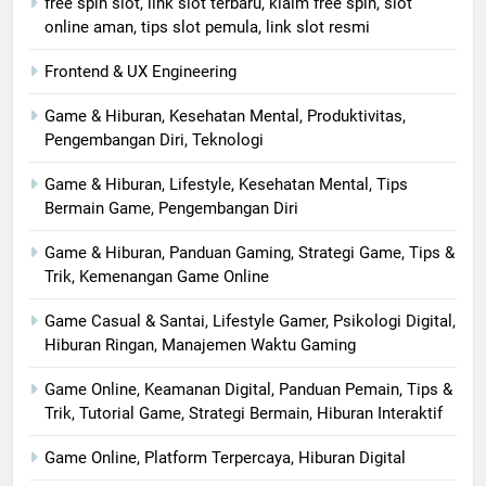
free spin slot, link slot terbaru, klaim free spin, slot
online aman, tips slot pemula, link slot resmi
Frontend & UX Engineering
Game & Hiburan, Kesehatan Mental, Produktivitas,
Pengembangan Diri, Teknologi
Game & Hiburan, Lifestyle, Kesehatan Mental, Tips
Bermain Game, Pengembangan Diri
Game & Hiburan, Panduan Gaming, Strategi Game, Tips &
Trik, Kemenangan Game Online
Game Casual & Santai, Lifestyle Gamer, Psikologi Digital,
Hiburan Ringan, Manajemen Waktu Gaming
Game Online, Keamanan Digital, Panduan Pemain, Tips &
Trik, Tutorial Game, Strategi Bermain, Hiburan Interaktif
Game Online, Platform Terpercaya, Hiburan Digital