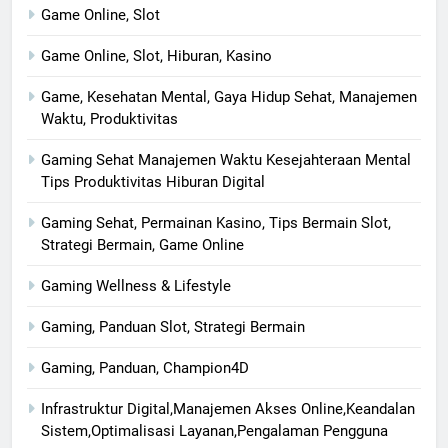
Game Online, Slot
Game Online, Slot, Hiburan, Kasino
Game, Kesehatan Mental, Gaya Hidup Sehat, Manajemen
Waktu, Produktivitas
Gaming Sehat Manajemen Waktu Kesejahteraan Mental
Tips Produktivitas Hiburan Digital
Gaming Sehat, Permainan Kasino, Tips Bermain Slot,
Strategi Bermain, Game Online
Gaming Wellness & Lifestyle
Gaming, Panduan Slot, Strategi Bermain
Gaming, Panduan, Champion4D
Infrastruktur Digital,Manajemen Akses Online,Keandalan
Sistem,Optimalisasi Layanan,Pengalaman Pengguna