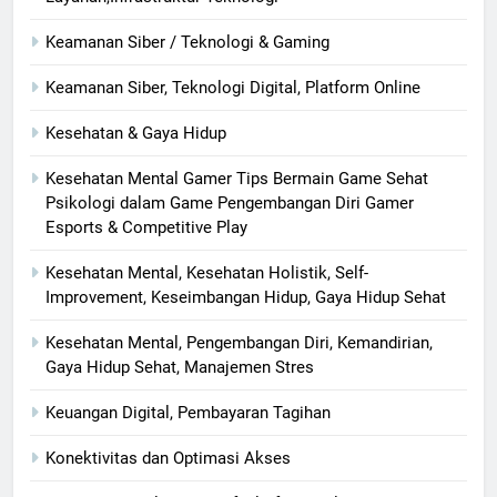
Keamanan Siber / Teknologi & Gaming
Keamanan Siber, Teknologi Digital, Platform Online
Kesehatan & Gaya Hidup
Kesehatan Mental Gamer Tips Bermain Game Sehat
Psikologi dalam Game Pengembangan Diri Gamer
Esports & Competitive Play
Kesehatan Mental, Kesehatan Holistik, Self-
Improvement, Keseimbangan Hidup, Gaya Hidup Sehat
Kesehatan Mental, Pengembangan Diri, Kemandirian,
Gaya Hidup Sehat, Manajemen Stres
Keuangan Digital, Pembayaran Tagihan
Konektivitas dan Optimasi Akses