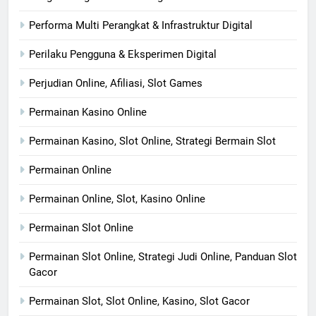
Performa Multi Perangkat & Infrastruktur Digital
Perilaku Pengguna & Eksperimen Digital
Perjudian Online, Afiliasi, Slot Games
Permainan Kasino Online
Permainan Kasino, Slot Online, Strategi Bermain Slot
Permainan Online
Permainan Online, Slot, Kasino Online
Permainan Slot Online
Permainan Slot Online, Strategi Judi Online, Panduan Slot
Gacor
Permainan Slot, Slot Online, Kasino, Slot Gacor