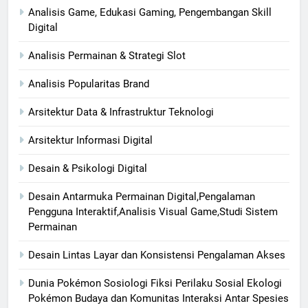
Analisis Game, Edukasi Gaming, Pengembangan Skill
Digital
Analisis Permainan & Strategi Slot
Analisis Popularitas Brand
Arsitektur Data & Infrastruktur Teknologi
Arsitektur Informasi Digital
Desain & Psikologi Digital
Desain Antarmuka Permainan Digital,Pengalaman
Pengguna Interaktif,Analisis Visual Game,Studi Sistem
Permainan
Desain Lintas Layar dan Konsistensi Pengalaman Akses
Dunia Pokémon Sosiologi Fiksi Perilaku Sosial Ekologi
Pokémon Budaya dan Komunitas Interaksi Antar Spesies