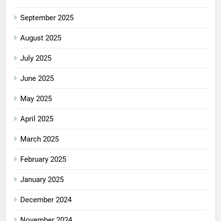
September 2025
August 2025
July 2025
June 2025
May 2025
April 2025
March 2025
February 2025
January 2025
December 2024
November 2024