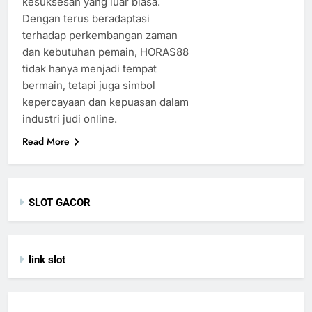
kesuksesan yang luar biasa.
Dengan terus beradaptasi
terhadap perkembangan zaman
dan kebutuhan pemain, HORAS88
tidak hanya menjadi tempat
bermain, tetapi juga simbol
kepercayaan dan kepuasan dalam
industri judi online.
Read More
SLOT GACOR
link slot