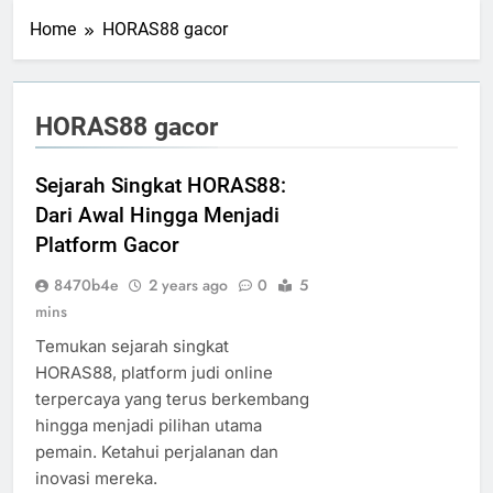
Home
HORAS88 gacor
HORAS88 gacor
Sejarah Singkat HORAS88:
Dari Awal Hingga Menjadi
Platform Gacor
8470b4e
2 years ago
0
5
mins
Temukan sejarah singkat
HORAS88, platform judi online
terpercaya yang terus berkembang
hingga menjadi pilihan utama
pemain. Ketahui perjalanan dan
inovasi mereka.