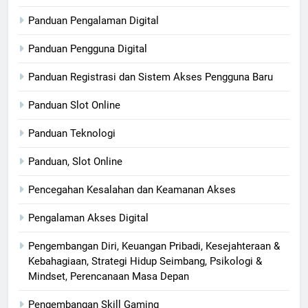
Panduan Pengalaman Digital
Panduan Pengguna Digital
Panduan Registrasi dan Sistem Akses Pengguna Baru
Panduan Slot Online
Panduan Teknologi
Panduan, Slot Online
Pencegahan Kesalahan dan Keamanan Akses
Pengalaman Akses Digital
Pengembangan Diri, Keuangan Pribadi, Kesejahteraan &
Kebahagiaan, Strategi Hidup Seimbang, Psikologi &
Mindset, Perencanaan Masa Depan
Pengembangan Skill Gaming