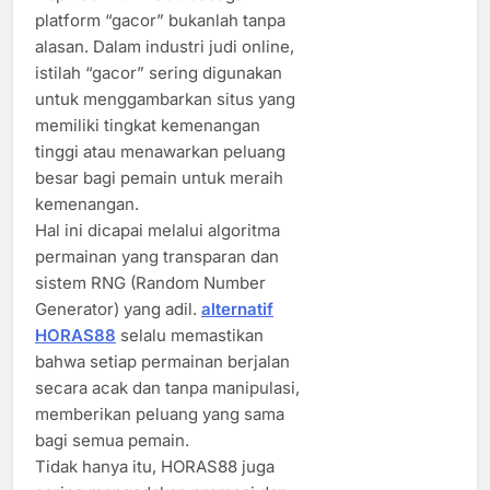
platform “gacor” bukanlah tanpa
alasan. Dalam industri judi online,
istilah “gacor” sering digunakan
untuk menggambarkan situs yang
memiliki tingkat kemenangan
tinggi atau menawarkan peluang
besar bagi pemain untuk meraih
kemenangan.
Hal ini dicapai melalui algoritma
permainan yang transparan dan
sistem RNG (Random Number
Generator) yang adil.
alternatif
HORAS88
selalu memastikan
bahwa setiap permainan berjalan
secara acak dan tanpa manipulasi,
memberikan peluang yang sama
bagi semua pemain.
Tidak hanya itu, HORAS88 juga