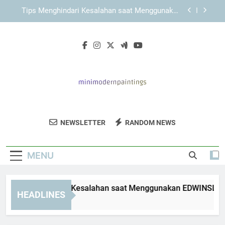
Skip
KAYA787 Alternatif dengan Akses Cepat untuk
to
Berbagai Kondisi Jaringan
content
KAYA787 Alternatif dengan Desain Responsif
untuk Mobile dan Desktop
Tips Menghindari Kesalahan saat Menggunakan
EDWINSLOT Link Alternatif
Tips Menghindari Kesalahan saat Menggunakan
LEBAH4D Link Alternatif
KAYA787 Alternatif dengan Akses Cepat untuk
Berbagai Kondisi Jaringan
Mini Modern
Temukan Seni Lukisan Modern Yang Unik Di
KAYA787 Alternatif dengan Desain Responsif
NEWSLETTER
RANDOM NEWS
Paintings
untuk Mobile dan Desktop
Mini Modern Paintings.
MENU
ps Menghindari Kesalahan saat Menggunakan EDWINSLOT Link 
HEADLINES
Weeks Ago