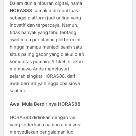
Dalam dunia hiburan digital, nama
HORAS88
semakin dikenal luas
sebagai platform judi online yang
inovatif dan terpercaya. Namun,
tidak banyak yang tahu tentang
awal mula perjalanan platform ini
hingga mampu menjadi salah satu
situs paling gacor yang diakui oleh
komunitas pemain. Artikel ini akan
membawa Anda menelusuri
sejarah singkat HORAS88, dari
awal berdirinya hingga posisinya
saat ini.
Awal Mula Berdirinya HORAS88
HORAS88 didirikan dengan visi
yang sederhana namun ambisius:
menyediakan pengalaman judi