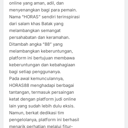
online yang aman, adil, dan
menyenangkan bagi para pemain.
Nama “HORAS” sendiri terinspirasi
dari salam khas Batak yang
melambangkan semangat
persahabatan dan keramahan.
Ditambah angka “88” yang
melambangkan keberuntungan,
platform ini bertujuan membawa
keberuntungan dan kebahagiaan
bagi setiap penggunanya.
Pada awal kemunculannya,
HORAS88 menghadapi berbagai
tantangan, termasuk persaingan
ketat dengan platform judi online
lain yang sudah lebih dulu eksis.
Namun, berkat dedikasi tim
pengelolanya, platform ini berhasil
menarik perhatian melalui fitur-