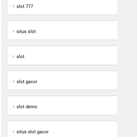
slot 777
situs slot
slot
slot gacor
slot demo
situs slot gacor