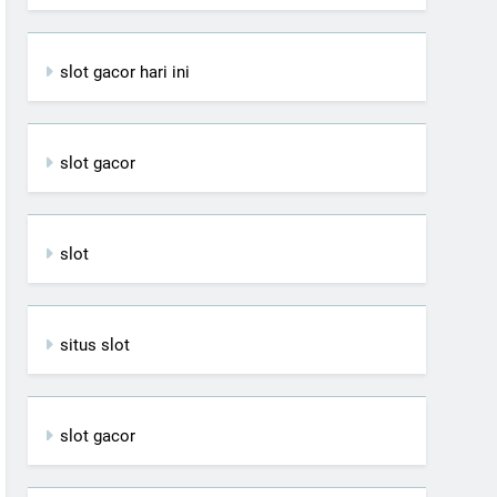
slot gacor hari ini
slot gacor
slot
situs slot
slot gacor