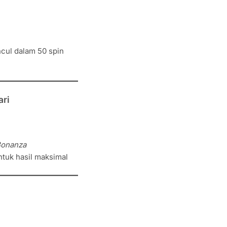
cul dalam 50 spin
ari
Bonanza
ntuk hasil maksimal