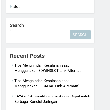
slot
Search
SEARCH
Recent Posts
Tips Menghindari Kesalahan saat
Menggunakan EDWINSLOT Link Alternatif
Tips Menghindari Kesalahan saat
Menggunakan LEBAH4D Link Alternatif
KAYA787 Alternatif dengan Akses Cepat untuk
Berbagai Kondisi Jaringan