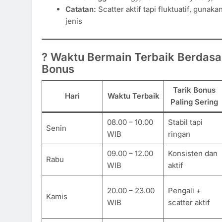
Catatan:
Scatter aktif tapi fluktuatif, gunak
jenis
?
Waktu Bermain Terbaik Berdasa
Bonus
Tarik Bonus
Hari
Waktu Terbaik
Paling Sering
08.00 – 10.00
Stabil tapi
Senin
WIB
ringan
09.00 – 12.00
Konsisten dan
Rabu
WIB
aktif
20.00 – 23.00
Pengali +
Kamis
WIB
scatter aktif