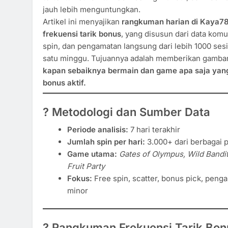
jauh lebih menguntungkan.
Artikel ini menyajikan
rangkuman harian di Kaya7
frekuensi tarik bonus
, yang disusun dari data komu
spin, dan pengamatan langsung dari lebih 1000 ses
satu minggu. Tujuannya adalah memberikan gambara
kapan sebaiknya bermain dan game apa saja yan
bonus aktif.
?
Metodologi dan Sumber Data
Periode analisis:
7 hari terakhir
Jumlah spin per hari:
3.000+ dari berbagai 
Game utama:
Gates of Olympus, Wild Bandito
Fruit Party
Fokus:
Free spin, scatter, bonus pick, pengal
minor
?️
Rangkuman Frekuensi Tarik Bonu