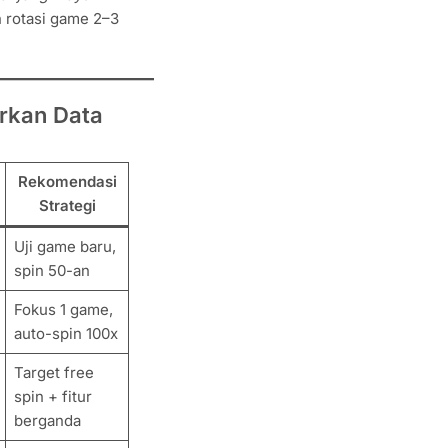
an rotasi game 2–3
rkan Data
Rekomendasi
Strategi
Uji game baru,
spin 50-an
Fokus 1 game,
auto-spin 100x
Target free
spin + fitur
berganda