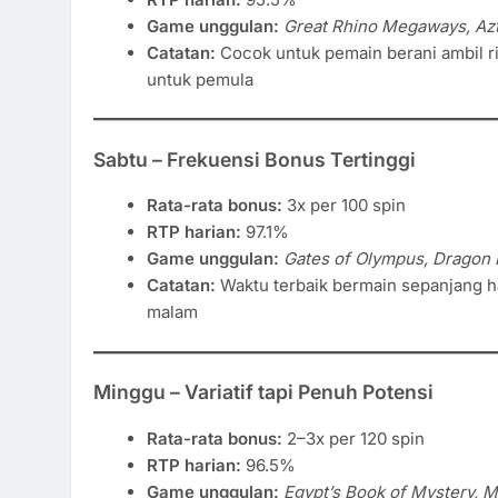
Game unggulan:
Great Rhino Megaways, Az
Catatan:
Cocok untuk pemain berani ambil ri
untuk pemula
Sabtu – Frekuensi Bonus Tertinggi
Rata-rata bonus:
3x per 100 spin
RTP harian:
97.1%
Game unggulan:
Gates of Olympus, Dragon 
Catatan:
Waktu terbaik bermain sepanjang ha
malam
Minggu – Variatif tapi Penuh Potensi
Rata-rata bonus:
2–3x per 120 spin
RTP harian:
96.5%
Game unggulan:
Egypt’s Book of Mystery, 