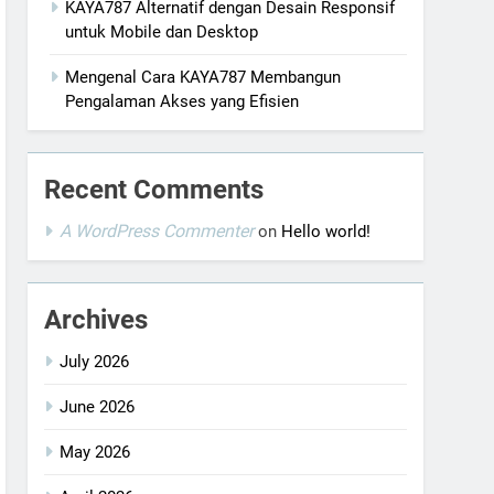
KAYA787 Alternatif dengan Desain Responsif
untuk Mobile dan Desktop
Mengenal Cara KAYA787 Membangun
Pengalaman Akses yang Efisien
Recent Comments
A WordPress Commenter
on
Hello world!
Archives
July 2026
June 2026
May 2026