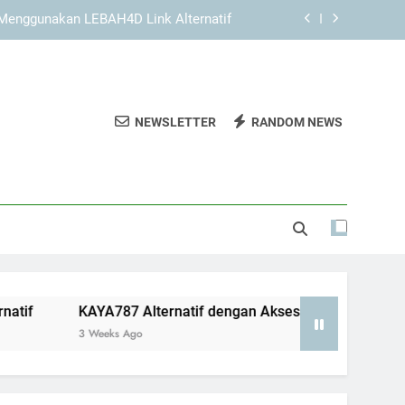
 Menggunakan LEBAH4D Link Alternatif
Cepat untuk Berbagai Kondisi Jaringan
n Responsif untuk Mobile dan Desktop
NEWSLETTER
RANDOM NEWS
enggunakan EDWINSLOT Link Alternatif
 Menggunakan LEBAH4D Link Alternatif
Cepat untuk Berbagai Kondisi Jaringan
n Responsif untuk Mobile dan Desktop
KAYA787 Alternatif dengan Akses Cepat untuk Berbagai Kondi
3 Weeks Ago