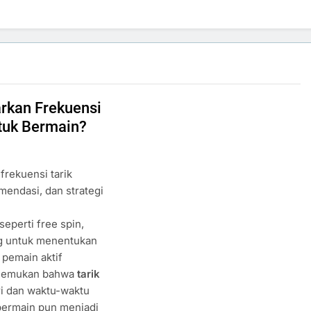
rkan Frekuensi
ntuk Bermain?
frekuensi tarik
mendasi, dan strategi
seperti free spin,
ing untuk menentukan
 pemain aktif
menemukan bahwa
tarik
ari dan waktu-waktu
l bermain pun menjadi